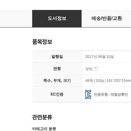
누구나 미술관에 놀러 오세요!
도서정보
배송/반품/교환
품목정보
발행일
2017년 08월 10일
판형
양장
쪽수, 무게, 크기
46쪽 | 320g | 191*252*15m
KC인증
인증유형 : 적합성확인
관련분류
카테고리 분류