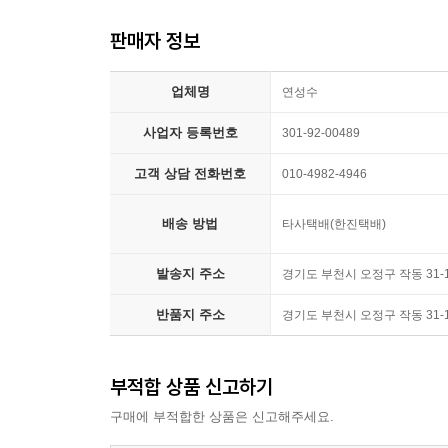
판매자 정보
나는 어떤 발자취를 남길 수 있을까?
헨리 테이트의 인생을 살펴보면, 그 중심에 예술이 
업체명
나갈 중심이 필요합니다. 헨리 테이트가 예술을 
연성수
찍으며 앞으로 나아가 다음 세대를 이끄는 인물이 되
사업자 등록번호
301-92-00489
영국 테이트 미술관에서 소장하고 있는
고객 상담 전화번호
010-4982-4946
세계 유명 작품 50여 점 수록!
테이트 미술관은 영국국립미술관으로서 위대한 작가
배송 방법
타사택배(한진택배)
작품, 50여 점을 담고 있습니다. 헨리 테이트가 
발송지 주소
속에 잘 어우러져 있지요. 헨리 테이트의 집에 걸린
경기도 부천시 오정구 작동 31
테이트 미술관을 거니는 듯한 기분이 들 것입니다.
반품지 주소
경기도 부천시 오정구 작동 31
? 인물처럼 생각하기 -헨리 테이트
소통과 나눔으로 예술을 감상하는 법
부적합 상품 신고하기
헨리 테이트는 작품들을 혼자 독차지하지 않고, 집 
구매에 부적합한 상품은 신고해주세요.
있도록 기부도 했습니다. 왜 그랬을까요? 예술 작품