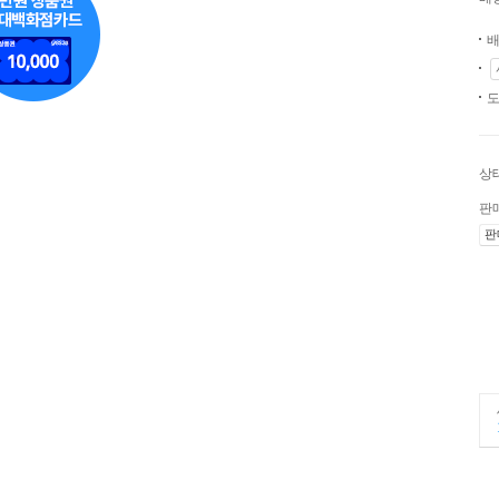
배
도
상
판
판