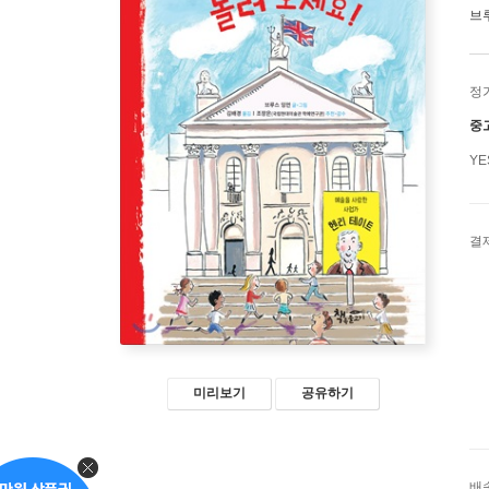
브
정
중
Y
결
미리보기
공유하기
배