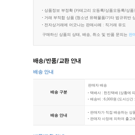
미술관은 예술 작품을 만나는 공간이면서, 작품이 
상품정보 부정확 (카테고리 오등록/상품오등록/상품
거래 부적합 상품 (청소년 유해물품/기타 법규위반 
-조장은(국립현대미술관 학예연구관) 추천글 중에
전자상거래에 어긋나는 판매사례 : 직거래 유도
작가는 하고 싶은 이야기를 작품으로 표현하고, 
구매하신 상품의 상태, 배송, 취소 및 반품 문의는
판
나누면서 작품이 가진 의미를 함께 찾아가는 것이
것을 잘 알고 있었습니다. 예술뿐만이 아닙니다. 세
배송/반품/교환 안내
이 책은 참된 나눔에 대해 생각하게 합니다. 헨
배송 안내
여러분도 소중한 가치를 나누면서 아름다운 세상을 
-조장은(국립현대미술관 학예연구관) 추천글 중에
판매자 배송
배송 구분
택배사 : 한진택배 (상황에 
배송비 : 6,000원 (
도서산간 : 
판매자가 직접 배송하는 상
배송 안내
판매자 사정에 의하여 출고