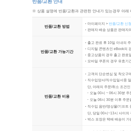
반품/교환 안내
※ 상품 설명에 반품/교환과 관련한 안내가 있는경우 아래 
마이페이지 >
반품/교환 신청
반품/교환 방법
판매자 배송 상품은 판매자와
출고 완료 후 10일 이내의 
디지털 콘텐츠인 eBook의 
반품/교환 가능기간
중고상품의 경우 출고 완료일
모바일 쿠폰의 경우 유효기간(
고객의 단순변심 및 착오구
직수입양서/직수입일서중 일
단, 아래의 주문/취소 조건인
오늘 00시 ~ 06시 30분 
반품/교환 비용
오늘 06시 30분 이후 주문
직수입 음반/영상물/기프트 
단, 당일 00시~13시 사이
박스 포장은 택배 배송이 가