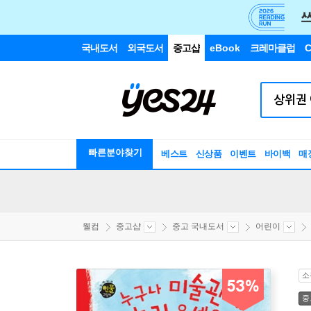
국내도서
외국도서
중고샵
eBook
크레마클럽
C
빠른분야찾기
베스트
신상품
이벤트
바이백
매
웰컴
중고샵
중고 국내도서
어린이
소
53%
중