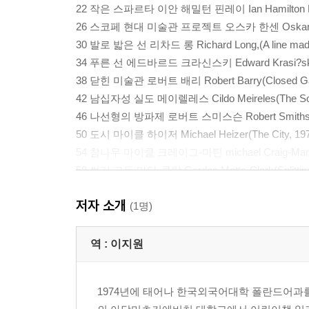
22 작은 스파르타 이안 해밀턴 핀레이 Ian Hamilton Finl
26 스코페 현대 미술관 프로젝트 오스카 한센 Oskar Ha
30 발로 밟은 선 리차드 롱 Richard Long,(A line made 
34 푸른 선 에드바르드 크라신스키 Edward Krasi?ski(ver
38 닫힌 미술관 로버트 배리 Robert Barry(Closed Gall
42 남십자성 실도 메이렐레스 Cildo Meireles(The South
46 나선형의 방파제 로버트 스미스슨 Robert Smithson(The
50 도시 마이클 하이저 Michael Heizer(The City, 
54 참나무 마이클 크레이그-마틴 michael Craig-Martin(
58 썰기 고든 마타-클락 Gordon Matta-Clark(Splitting
62 나는 미국을 사랑하고, 미국은 나를 사랑한다요 셉 보이스 Jos
저자 소개
66 기적적인 것을 찾아서 바스 얀 아더르 Bas Jan Ader(In 
(1명)
70 흐워피의 벽 안제이 세브칙 Andrzej Szewczyk,( 1
74 번개 치는 들판 월터 드 마리아 Walter de Maria(The L
역 :
이지원
78 온실 아비탈 게바 Avital Geva(The Green House,
82 둘러싸인 섬들 크리스토와 잔느-클로드 Christo. Jeanne-
1974년에 태어나 한국외국어대학 폴란드어과
86 일 년 퍼포먼스 테칭 시에 Tehching Hsieh(One yea