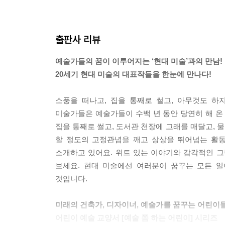
154 그녀의 긴 검은 머리 재닛 카디프 Janet Cardiff,(Her 
158 입맞춤 티노 세갈 Tino Sehgal,(Kiss, 2004)
162 앨범 아네타 그제시코프스카 Aneta Grzeszykowsk
출판사 리뷰
166 오두막집 뗏목 사이몬 스탈링 Simon Starling,(She
170 재미있어! 파올라 피비 Paola Pivi,(Interesting, 2
예술가들의 꿈이 이루어지는 ‘현대 미술’과의 만남!
174 맥박이 뛰는 방 라파엘 로자노-헤머 Rafael Lozano-
20세기 현대 미술의 대표작들을 한눈에 만나다!
178 돼지와 도토리 인자 빙클러 Insa Winkler(The Acor
182 해부학의 장식 로베르트 쿠시미로프스키 Robert Ku?mi
소풍을 떠나고, 집을 통째로 썰고, 아무것도 하지
186 실험 사이트 카르스텐 휠러 Carsten Huller,(Test si
미술가들은 예술가들이 수백 년 동안 당연히 해 온
190 움직이는 매트릭스 가브리엘 오로즈코 Gabriel Orozco
집을 통째로 썰고, 도서관 천장에 고래를 매달고, 
194 1:1 모니카 소스노프스카 Monika Sosnowska,(2
할 정도의 고정관념을 깨고 상상을 뛰어넘는 활
198 잃어버린 그림자 수잔 필립스 Susan Philipsz,(The L
소개하고 있어요. 위트 있는 이야기와 감각적인 그
202 보르그넬의 오리 시프리앙 가이야르 Cyprien Gaillard,
보세요. 현대 미술에선 여러분이 꿈꾸는 모든 일
206 해바라기 씨 아이 웨이웨이 Ai Weiwei,(Sunflower 
것입니다.
210 시계 크리스티안 마클레이 Christian Marclay,(The
미래의 건축가, 디자이너, 예술가를 꿈꾸는 어린이
어린이 예술 교양서 [예술 쫌 하는 어린이] 시리즈