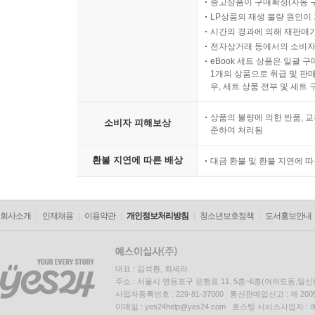
중고상품이 구매확정(자동 
LP상품의 재생 불량 원인이 기
시간의 경과에 의해 재판매가
전자상거래 등에서의 소비자
eBook 세트 상품은 일괄 
1개의 상품으로 취급 및 판매
우, 세트 상품 전부 및 세트
상품의 불량에 의한 반품, 교
소비자 피해보상
준하여 처리됨
환불 지연에 따른 배상
대금 환불 및 환불 지연에 
회사소개
인재채용
이용약관
개인정보처리방침
청소년보호정책
도서홍보안내
대표 : 김석환, 최세라
주소 : 서울시 영등포구 은행로 11, 5층~6층(여의도동,일신
사업자등록번호 : 229-81-37000 통신판매업신고 : 제 200
이메일 : yes24help@yes24.com 호스팅 서비스사업자 :