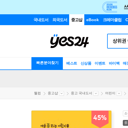
국내도서
외국도서
중고샵
eBook
크레마클럽
C
빠른분야찾기
베스트
신상품
이벤트
바이백
매
웰컴
중고샵
중고 국내도서
어린이
소
45%
중