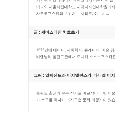
의 아담미츠키에비치 대학교에서 어린이책 일
90 ur 집 그레고르 슈나이더 Gregor Schneider(House u
어과와 서울시립대학교 시각디자인대학원에서 학
94 종이 조각 액션 로만 지그너 Roman Signer(Action wi
사프코프스키의 「위쳐」 시리즈, 야누시...
98 연쇄 반응 피터 피슬리와 데이빗 바이스 Peter Fischli. D
102 로스 앤젤레스에서, 로스의 초상 펠릭스 곤잘레스-토레스 Felix 
106 엘가랜드-바르가랜드 왕국 레이프 엘그렌과 카를 미카엘 본 하
글 : 세바스티안 치호츠키
1992-현재까지)
110 시궁쥐의 왕 카타리나 프리치 Katharina Fritsch(Ra
114 미술관에서 나와 파베우 알타메르 PawełA lthamer(B
1975년에 태어나, 사회학자, 큐레이터, 예술
119 슈퍼가스 슈퍼플렉스 Superflex(Supergaz, 19
비엔날레 폴란드관에서 모니카 소스노프스카전
122 넘쳐 난 무덤 제프 월 Jeff Wall(The Flooded Grav
126 땅 리르크리트 티라바니자 Rirkrit Tiravanija(The
130 영혼 없는 껍데기 필립 파레노와 피에르 위게 Philippe Par
그림 : 알렉산드라 미지엘린스카, 다니엘 미
134 클로아카 빔 델보예 Wim Delvoye,(Cloaka, 200
138 한여름의 눈송이 앤디 골즈워디 Andy Goldsworthy,(
폴란드 출신의 부부 작가로 바르샤바 국립 미
142 믿음이 산을 움직일 때 프란시스 알리스 Francis Alys(
가 누구를 먹나》 《지구촌 문화 여행》이 있습니
146 바르샤바의 예루살렘 요안나 라이코프스카 Joanna Rajkow
150 날씨 프로젝트 올라푸르 엘리아손 Olafur Eliasson,(T