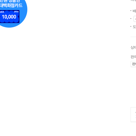
배
도
상
판
판