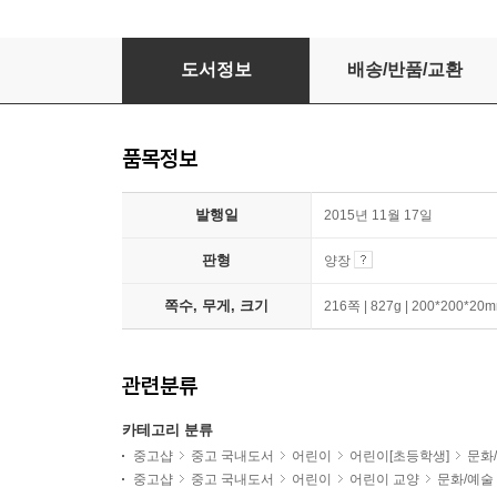
꿈꾸는 현대 미술
도서정보
배송/반품/교환
품목정보
발행일
2015년 11월 17일
판형
양장
쪽수, 무게, 크기
216쪽 | 827g | 200*200*20
관련분류
카테고리 분류
중고샵
중고 국내도서
어린이
어린이[초등학생]
문화
중고샵
중고 국내도서
어린이
어린이 교양
문화/예술