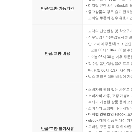
디지털 콘텐츠인 eBook의 
반품/교환 가능기간
중고상품의 경우 출고 완료일
모바일 쿠폰의 경우 유효기간(
고객의 단순변심 및 착오구
직수입양서/직수입일서중 일
단, 아래의 주문/취소 조건인
오늘 00시 ~ 06시 30분 
반품/교환 비용
오늘 06시 30분 이후 주문
직수입 음반/영상물/기프트 
단, 당일 00시~13시 사이
박스 포장은 택배 배송이 가
소비자의 책임 있는 사유로 
소비자의 사용, 포장 개봉에 
복제가 가능한 상품 등의 포장을 
소비자의 요청에 따라 개별
디지털 컨텐츠인 eBook, 
eBook 대여 상품은 대여 기
모바일 쿠폰 등록 후 취소/환
반품/교환 불가사유