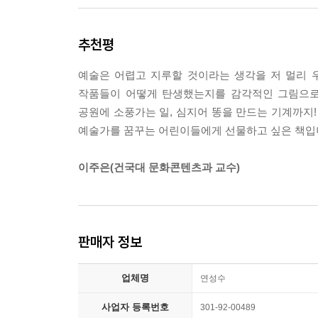
어린이들의 창의력을 개발하고 예술적인 감각을 길
추천평
생각으로 지은 건축물들을 담은 《생각하는 건축
디자인》, 20세기 예술의 지평을 넓힌 현대 
예술은 어렵고 지루할 것이라는 생각을 저 멀리 
세계적인 건축가, 디자이너, 예술가들의 기발한 생
작품들이 어떻게 탄생했는지를 감각적인 그림으로 
것입니다. 각각의 작품들을 꼼꼼하게 살필 수 있
공원에 소풍가는 일, 심지어 똥을 만드는 기계까지!
건축가, 디자이너, 예술가를 꿈꾸는 어린이들에게 
예술가를 꿈꾸는 어린이들에게 선물하고 싶은 책입
이주은(건국대 문화콘텐츠과 교수)
판매자 정보
업체명
연성수
사업자 등록번호
301-92-00489