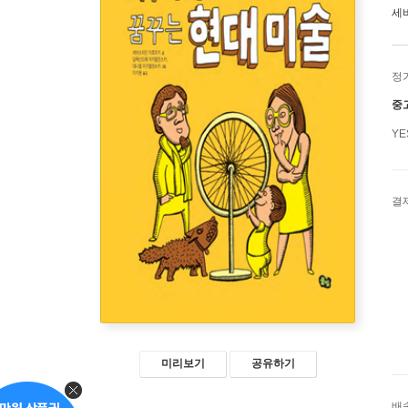
세
정
중
Y
결
미리보기
공유하기
배