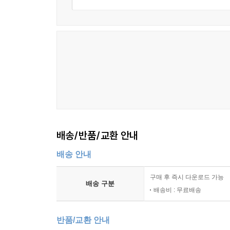
걸레
급한 일
삼세번
오늘
정육점
지금
타이어 바꾸며
죄송합니다
점안식
배송/반품/교환 안내
6부 _ 징소리
배송 안내
징소리 1
징소리 2: 태백산 기도 1
구매 후 즉시 다운로드 가능
징소리 3: 태백산 기도 2
배송 구분
배송비 : 무료배송
징소리 4: 태백산 기도 3
징소리 5: 여수 용궁 기도
반품/교환 안내
징소리 6: 자시 기도