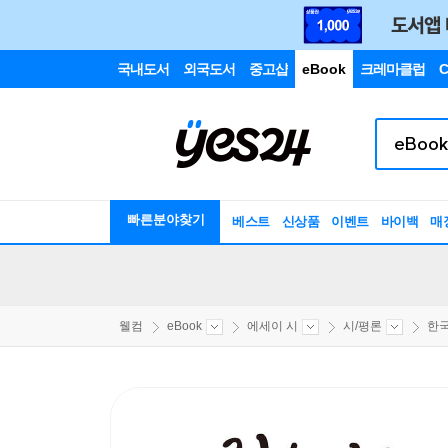
국내도서
외국도서
중고샵
eBook
크레마클럽
C
빠른분야찾기
베스트
신상품
이벤트
바이백
매
웰컴
eBook
에세이 시
시/평론
한국