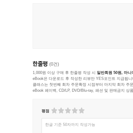
콧소리
훈련
4부 _ 위태로이 서 있는가
고희
노인 병원에서
버스 안 풍경
부처님은 누구인가
한줄평
(0건)
탓
1,000원 이상 구매 후 한줄평 작성 시
일반회원 50원, 마니
삭발
eBook은 다운로드 후 작성한 리뷰만 YES포인트 지급됩니
삼합
클래스는 첫번째 회차 주문확정 시점부터 마지막 회차 주문
eBook 페이백, CD/LP, DVD/Blu-ray, 패션 및 판매금
소문
코로나
화병
평점
5부 _ 잠시 머무는 여기에
한글 기준 50자까지 작성가능
3년 만