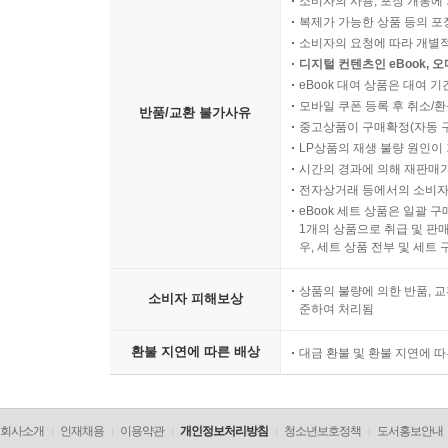
소비자의 사용, 포장 개봉에 
화장터에서 3
복제가 가능한 상품 등의 포장을 
화장터에서 4
소비자의 요청에 따라 개별
화장터에서 5
디지털 컨텐츠인 eBook, 
화장터에서 6
eBook 대여 상품은 대여 기
모바일 쿠폰 등록 후 취소/환
반품/교환 불가사유
중고상품이 구매확정(자동 
8부 _ 누가 묶어 놓았나
LP상품의 재생 불량 원인이 기
감악산 빗돌대왕
시간의 경과에 의해 재판매가
불국사
전자상거래 등에서의 소비자
eBook 세트 상품은 일괄 
성황당
1개의 상품으로 취급 및 판매
오도재 성황당
우, 세트 상품 전부 및 세트
옥녀당
왕비 사당
상품의 불량에 의한 반품, 교
소비자 피해보상
준하여 처리됨
인왕산 선바위
지리산 성모상
환불 지연에 따른 배상
대금 환불 및 환불 지연에 
할매 바위
해신당
회사소개
인재채용
이용약관
개인정보처리방침
청소년보호정책
도서홍보안내