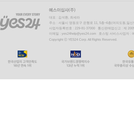
9부 _ 자비 한 줌 심어 놓고
국어사전
대선암
대표 : 김석환, 최세라
멋진 여자
주소 : 서울시 영등포구 은행로 11, 5층~6층(여의도동,일신
사업자등록번호 : 229-81-37000 통신판매업신고 : 제 200
백단사에서
이메일 : yes24help@yes24.com 호스팅 서비스사업자 :
아! 대한민국
Copyright ⓒ YES24 Corp. All Rights Reserved.
양개 스님 이야기
오대산 문수보살
오후 2시
한국 나이
10부 _ 다스리기 나름 아니던가
목욕탕에서 1
목욕탕에서 2
불
어느 스튜어디스
자격증 시대
지리산 곰