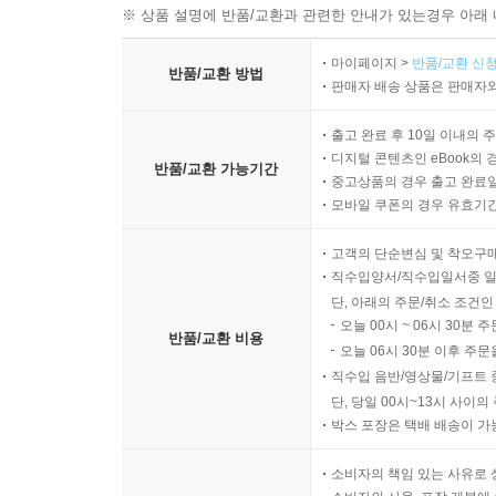
징소리 7: 오대산 기도
※ 상품 설명에 반품/교환과 관련한 안내가 있는경우 아래 
징소리 8: 할머니
마이페이지 >
반품/교환 신청
징소리 9: 120살
반품/교환 방법
판매자 배송 상품은 판매자와
징소리 10: 영가 등
출가 1
출고 완료 후 10일 이내의 
출가 2
디지털 콘텐츠인 eBook의 
반품/교환 가능기간
중고상품의 경우 출고 완료일
출가 3
모바일 쿠폰의 경우 유효기간(
출가 4
고객의 단순변심 및 착오구
7부 _ 한 많은 생이었다오
직수입양서/직수입일서중 일
나 가고 난 다음에
단, 아래의 주문/취소 조건인
오늘 00시 ~ 06시 30분 
다비 1
반품/교환 비용
오늘 06시 30분 이후 주문
다비 2
직수입 음반/영상물/기프트 
부음
단, 당일 00시~13시 사이
최후의 의사
박스 포장은 택배 배송이 가
화장터에서 1
화장터에서 2
소비자의 책임 있는 사유로 