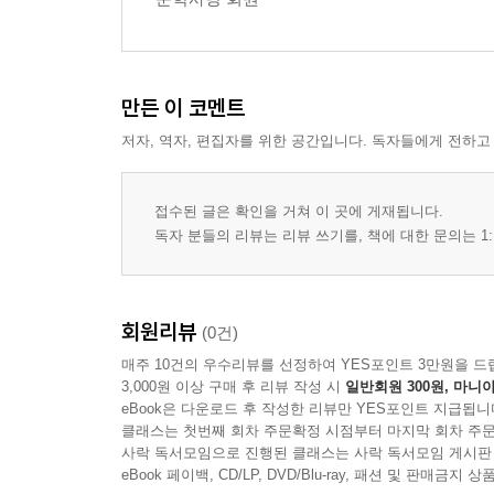
바비큐
바이러스
산삼
찌 하나 던져 놓고
만든 이 코멘트
술안주
저자, 역자, 편집자를 위한 공간입니다. 독자들에게 전하고
아기 엄마
초복
접수된 글은 확인을 거쳐 이 곳에 게재됩니다.
3부 _ 흥건하게 적시는 양심
독자 분들의 리뷰는 리뷰 쓰기를, 책에 대한 문의는 1:
느릅나무를 하며
동백꽃
모정 1
회원리뷰
(0건)
모정 2
매주 10건의 우수리뷰를 선정하여 YES포인트 3만원을 드
봄비
3,000원 이상 구매 후 리뷰 작성 시
일반회원 300원, 마니아
비결
eBook은 다운로드 후 작성한 리뷰만 YES포인트 지급됩니
클래스는 첫번째 회차 주문확정 시점부터 마지막 회차 주문
부모은중경
사락 독서모임으로 진행된 클래스는 사락 독서모임 게시판
어떤 49재
eBook 페이백, CD/LP, DVD/Blu-ray, 패션 및 판매금
촛불을 켜며