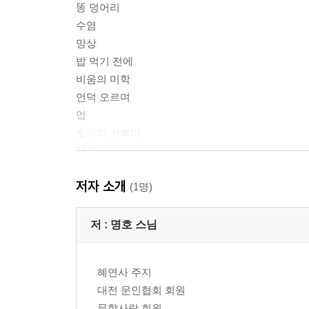
똥 덩어리
수염
망상
밥 먹기 전에
비움의 미학
언덕 오르며
업
토끼와 거북이
해우소
흉
저자 소개
(1명)
2부 _ 온몸 사루어
금
저 :
명호 스님
대소의 차이
대합실에서
혜연사 주지
마하
대전 문인협회 회원
목련
문학사랑 회원