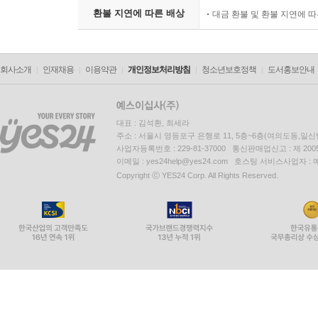
환불 지연에 따른 배상
대금 환불 및 환불 지연에 
회사소개
인재채용
이용약관
개인정보처리방침
청소년보호정책
도서홍보안내
대표 : 김석환, 최세라
주소 : 서울시 영등포구 은행로 11, 5층~6층(여의도동,일신
사업자등록번호 : 229-81-37000 통신판매업신고 : 제 200
이메일 : yes24help@yes24.com 호스팅 서비스사업자 :
Copyright ⓒ YES24 Corp. All Rights Reserved.