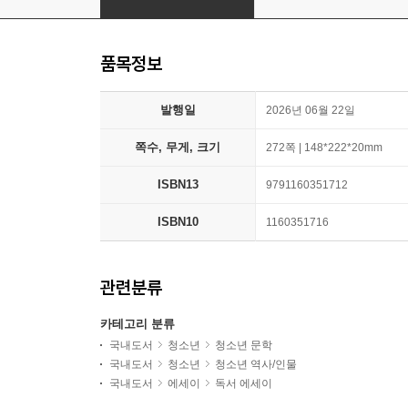
품목정보
발행일
2026년 06월 22일
쪽수, 무게, 크기
272쪽 | 148*222*20mm
ISBN13
9791160351712
ISBN10
1160351716
관련분류
카테고리 분류
국내도서
청소년
청소년 문학
국내도서
청소년
청소년 역사/인물
국내도서
에세이
독서 에세이