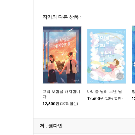
나는 지금 어떤 어른으로 살아갈 것인가? 『모르는 
선택의 갈림길에서 『여순에 핀 빨간 봉선화』·『점
작가의 다른 상품
그 여름의 늙은 소처럼 『그 여름의 덤더디』 | 박
1950년 그해 여름 『노근리 그해 여름』 | 장인혜
기억의 퍼즐, 기다림의 의자 『폴란드의 비밀 양육원
전쟁이 우리에게 남긴 것 『너도밤나무 아래 갈림길
부드럽고 단단한 사람들 『오빠는 하우스보이』 | 
4부 민주주의를 향하여
4.19 혁명에서 6월 항쟁까지
고백 보험을 해지합니
나비를 날려 보낸 날
아이들이 세상일에 참견하면… 『4월의 소년』 | 
다
12,600
원
(10% 할인)
1
평화의 하늘 아래 『사이공 하늘 아래』 | 권다빈
12,600
원
(10% 할인)
한강의 기적 『내 이름은 3번 시다』 | 이나강
이 땅의 진정한 주인 『그리운 매화 향기』 | 조애경
저 :
권다빈
‘나’만 행복하면 되는 걸까? 『시월의 편지』 | 서서
사과하는 법 『오월의 달리기』 | 정윤영