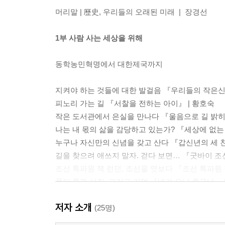
머리말 | 歷史, 우리들의 오래된 미래 | 장경선
1부 사람 사는 세상을 위해
동학농민혁명에서 대한제국까지
지켜야 하는 것들에 대한 발걸음 『우리들의 작은신
피노리 가는 길 『서찰을 전하는 아이』 | 황호숙
작은 도서관에서 은실을 만나다 『울음으로 길 밝히
나는 내 몫의 삶을 감당하고 있는가? 『세상에 없는 
누구나 자신만의 신념을 갖고 산다 『갑신년의 세 친
길을 찾으려 애쓰지 말자. 걷다 보면… 『굿바이 조선
조선 특파원 잭 런던, 조선을 엿보다 『조선 특파원 
품어 줌과 사진, 그리고 기억 『네가 오니 좋구나』 
어떤 시간으로 기억할 것인가? 『헤이그로 간 비밀편
저자 소개
위풍당당하게 빛나는 사자와 순종을 꿈꾸며 『왕과 
(25명)
나는 지금 어디로 가고 있는가? 『너의 운명은』 |