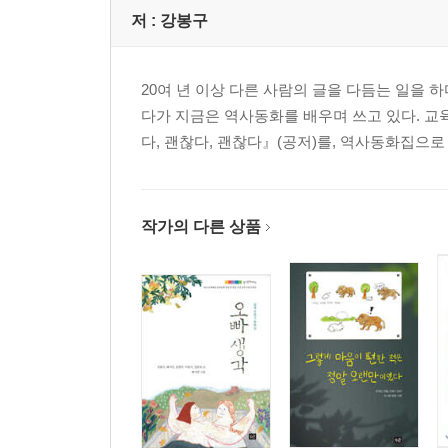
한 땀 한 땀 수놓은 길을 걷다 『괴불주머니』 | 최
저 :
강봉구
2부 어둠 속에서도 일상은 피어나고
20여 년 이상 다른 사람의 글을 다듬는 일을 
다가 지금은 역사동화를 배우며 쓰고 있다. 교육
일제강점기
다, 괜찮다, 괜찮다』(공저)를, 역사동화집으로
붉은 해바라기꽃들 『명혜』 | 최봄
다시 만난 세계 『알로하, 나의 엄마들』 | 김정희
그날의 진실을 제대로 알고 있을까? 『제암리를 아
작가의 다른 상품
일제강점의 어둠 속에서도 K-POP은 『나는 조선의
진심으로 나아간 조선 소녀 강단 『꿈을 파는 달빛 
기억과 약속, 그런 아름다운 것들 『백년을 건너온 
피부색이 달라도, 한국말을 못 해도 『에네껜 아이들
내 안의 나를 꺼내며 『검정 치마 마트료시카』 | 
희망의 역으로 달리는 열차 『503호 열차』| 박지숙
왜 나는 마사코를 기억하는가? 『마사코의 질문』 |
진정으로 하고 싶은 일을 하라 『뽀이들이 온다』 |