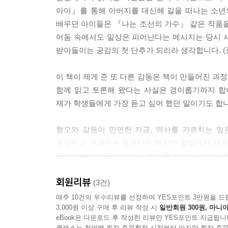
아이』를 통해 아버지를 대신해 길을 떠나는 소년
배우던 아이들은 『나는 조선의 가수』 같은 작품을
어둠 속에서도 일상은 피어난다는 메시지는 당시 
받아들이는 공감의 첫 단추가 되리라 생각합니다. (
이 책이 제게 준 또 다른 감동은 책이 만들어진 과정
함께 읽고 토론해 왔다는 사실은 경이롭기까지 합
제가 학생들에게 가장 듣고 싶어 했던 말이기도 합니다
혐오와 갈등이 만연한 지금, 역사를 가르치는 일
공감하고 연대하는 민주시민 역량이 절실하기 때문입니다
응시하는 저자들의 시선은 역사를 기억하는 태도 자
되새기는 과정이 우리 아이들을 단단한 시민으로 길
회원리뷰
- 백옥진 (호곡중학교 역사 교사, 전 전국역사교사모
(3건)
매주 10건의 우수리뷰를 선정하여 YES포인트 3만원을 드
3,000원 이상 구매 후 리뷰 작성 시
일반회원 300원, 마니아
eBook은 다운로드 후 작성한 리뷰만 YES포인트 지급됩니
클래스는 첫번째 회차 주문확정 시점부터 마지막 회차 주문