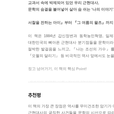
교과서 속에 박제되어 있던 우리 근현대사,
문학의 숨결을 불어넣어 살아 숨 쉬는 ‘나의 이야기’
서찰을 전하는 아이』부터 『그 여름의 왈츠』까지
이 책은 1884년 갑신정변과 동학농민혁명, 일제강
대한민국의 뼈아픈 근현대사 분기점들을 문학이라는
절박한 발걸음을 느끼고, 『나는 조선의 가수』를
『오월의 달리기』 등 비극적인 역사 앞에서도 눈을
짚고 넘어가기, 이 책의 핵심 Point!
· 6년간의 치열한 기록 : 작가와 10대부터 60대 
· 엄선된 문학 작품 50편 : 동학농민혁명부터 6
추천평
· 전국역사교사모임 전 대표 추천 : “암기 과목으로
이 책의 가장 큰 장점은 역사를 무미건조한 암기가
근현대사의 굵직한 사건들을 문학의 시선으로 따라