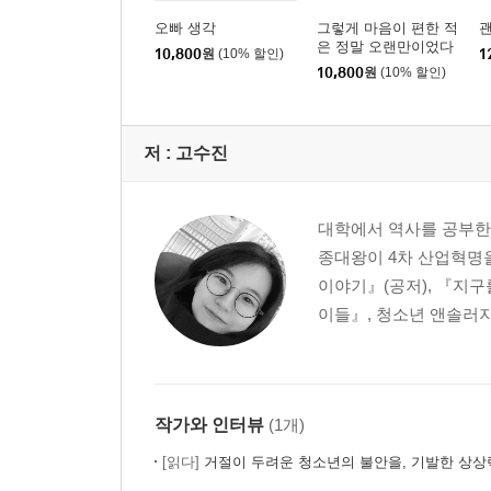
살아 있음, 그 놀라운 기적 『소녀 저격수 1』 | 장
오빠 생각
그렇게 마음이 편한 적
괜
기억 위에 흐르는 시간 『모래시계가 된 위안부 할머
은 정말 오랜만이었다
10,800
원
(10% 할인)
1
묵묵히 걸어가다 보면 『칠성에이스』 | 안지혜
10,800
원
(10% 할인)
사람에 대한 도리를 아는 『황금열광』 | 박미순
연대하며 지혜를 모으는 것의 소중함 『해녀, 새벽이
저 :
고수진
역사를 잊은 민족에게 미래는 없다 『검은 바다』 |
이름을 가진다는 것 『잃어버린 건 없는지 잊은 건 
역사를 기억하는 태도도 역사이다 『1940년 열두 살
대학에서 역사를 공부한
꿈을 이룬다는 것 『나는 조선의 소년 비행사입니다
종대왕이 4차 산업혁명
기억해야 한다 『경성 기억 극장』 | 정윤영
이야기』(공저), 『지구
이들』, 청소년 앤솔러지
3부 처절한 아픔을 딛고
해방에서 한국전쟁까지
작가와 인터뷰
(1개)
해방이 되면, 세상이 어찌 될까? 『1945, 철원』 | 
[읽다]
거절이 두려운 청소년의 불안을, 기발한 상상력으로 그려
평화로운 풍경 뒤에 감춰진 슬픔 『붉은 유채꽃』 |