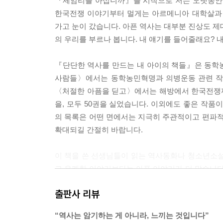
『제암리를 아십니까』를 시작으로 저는 오랫동안
한국전쟁 이야기부터 멀게는 아르메니아 대학살과 
가고 눈이 갔습니다. 아픈 역사는 대부분 진상도 제
의 우리를 부르나 봅니다. 내 얘기를 들어줄래요? 
『단단한 역사를 만드는 내 아이의 책들』은 동학농
사람들〉에서는 동학농민혁명과 의병운동 관련 작품(
〈처절한 아픔을 딛고〉에서는 해방에서 한국전쟁까지 
을, 모두 50권을 실었습니다. 이외에도 좋은 작품
의 목록은 어떤 면에서는 지극히 주관적이고 편파적
확대되길 간절히 바랍니다.
이 책을 쓴 선생님들이 읽는 역사동화나 청소년소설
고 유쾌한 이야기보다는 아픈 이야기가 더 많습니다
아픈 역사 속에서도 꿋꿋하게 일상을 살아냈다는 것을
출판사 리뷰
되어 주는 부모님과 선생님들 그리고 지금을 살아가
“역사는 암기하는 게 아니라, 느끼는 것입니다”
--- 본문 중에서