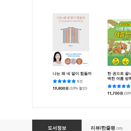
나는 왜 네 말이 힘들까
한 권으로 끝
벽한 여름 방학
6건
19,800
원
(10% 할인)
11,700
원
(10
단단한 역사를 만드는 내 아이의 책들
도서정보
리뷰/한줄평
(3/5)