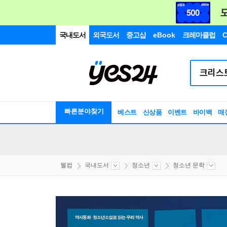
국내도서
외국도서
중고샵
eBook
크레마클럽
C
빠른분야찾기
베스트
신상품
이벤트
바이백
매
웰컴
국내도서
청소년
청소년 문학