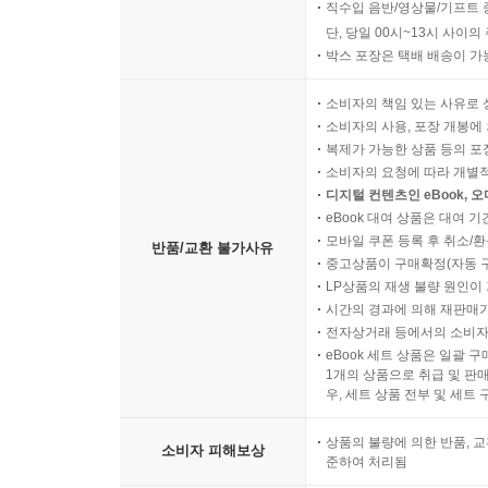
직수입 음반/영상물/기프트 
단, 당일 00시~13시 사이
박스 포장은 택배 배송이 가
소비자의 책임 있는 사유로 
소비자의 사용, 포장 개봉에 
복제가 가능한 상품 등의 포장을 
소비자의 요청에 따라 개별
디지털 컨텐츠인 eBook, 
eBook 대여 상품은 대여 기
모바일 쿠폰 등록 후 취소/환
반품/교환 불가사유
중고상품이 구매확정(자동 
LP상품의 재생 불량 원인이 기
시간의 경과에 의해 재판매가
전자상거래 등에서의 소비자
eBook 세트 상품은 일괄 
1개의 상품으로 취급 및 판매
우, 세트 상품 전부 및 세트
상품의 불량에 의한 반품, 교
소비자 피해보상
준하여 처리됨