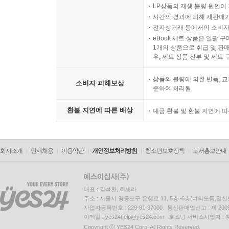
LP상품의 재생 불량 원인이 기
시간의 경과에 의해 재판매가
전자상거래 등에서의 소비자
eBook 세트 상품은 일괄 
1개의 상품으로 취급 및 판매
우, 세트 상품 전부 및 세트
상품의 불량에 의한 반품, 교
소비자 피해보상
준하여 처리됨
환불 지연에 따른 배상
대금 환불 및 환불 지연에 
회사소개
인재채용
이용약관
개인정보처리방침
청소년보호정책
도서홍보안내
대표 : 김석환, 최세라
주소 : 서울시 영등포구 은행로 11, 5층~6층(여의도동,일신
사업자등록번호 : 229-81-37000 통신판매업신고 : 제 200
이메일 : yes24help@yes24.com 호스팅 서비스사업자 :
Copyright ⓒ YES24 Corp. All Rights Reserved.