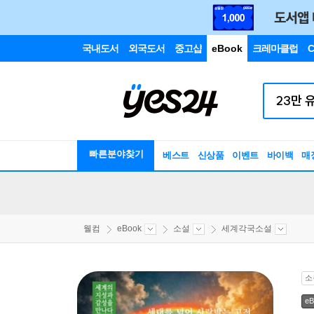
국내도서
외국도서
중고샵
eBook
크레마클럽
C
빠른분야찾기
베스트
신상품
이벤트
바이백
매
웰컴
eBook
소설
세계각국소설
소
eB