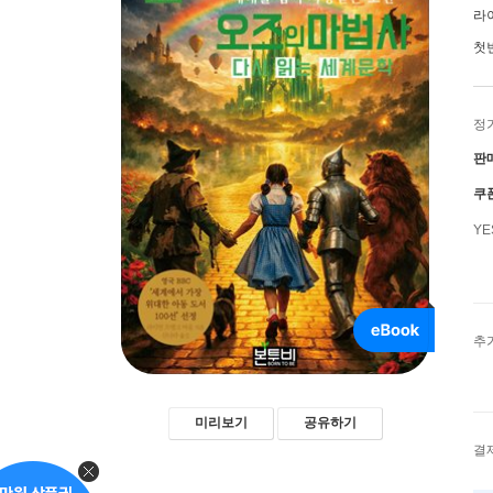
라
첫
정
판
쿠
Y
추
미리보기
공유하기
결