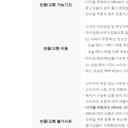
디지털 콘텐츠인 eBook의 
반품/교환 가능기간
중고상품의 경우 출고 완료일
모바일 쿠폰의 경우 유효기간(
고객의 단순변심 및 착오구
직수입양서/직수입일서중 일
단, 아래의 주문/취소 조건인
오늘 00시 ~ 06시 30분 
반품/교환 비용
오늘 06시 30분 이후 주문
직수입 음반/영상물/기프트 
단, 당일 00시~13시 사이
박스 포장은 택배 배송이 가
소비자의 책임 있는 사유로 
소비자의 사용, 포장 개봉에 
복제가 가능한 상품 등의 포장을 
소비자의 요청에 따라 개별
디지털 컨텐츠인 eBook, 
eBook 대여 상품은 대여 기
모바일 쿠폰 등록 후 취소/환
반품/교환 불가사유
중고상품이 구매확정(자동 