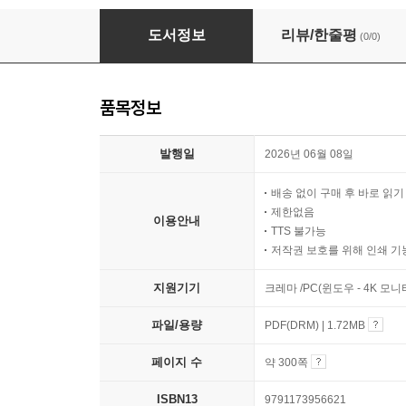
오즈의 마법사
도서정보
리뷰/한줄평
(0/0)
품목정보
발행일
2026년 06월 08일
배송 없이 구매 후 바로 읽
제한없음
이용안내
TTS 불가능
저작권 보호를 위해 인쇄 기
지원기기
크레마 /PC(윈도우 - 4K 모
파일/용량
PDF(DRM) | 1.72MB
페이지 수
약 300쪽
ISBN13
9791173956621