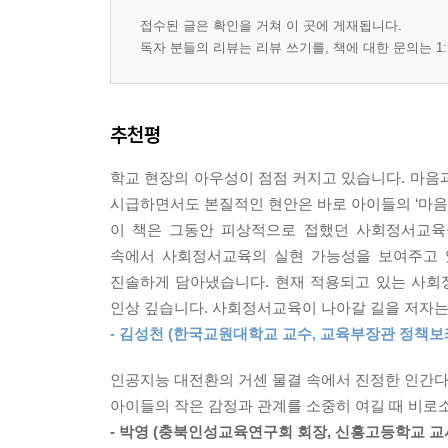
- 공동체 가치의 인식 및 관리
접수된 글은 확인을 거쳐 이 곳에 게재됩니다.
- 정신건강 인식 및 관리
독자 분들의 리뷰는 리뷰 쓰기를, 책에 대한 문의는 1:
Chapter 5. 교실에 적용하기: 방법과 사례들
추천평
- 교실 문화 조성하기
- 핵심 교과 융합하기: 국수사과 예체능, 방법과 실
학교 현장의 아우성이 점점 커지고 있습니다. 마음
- 프로젝트 기반 학습(PBL) 통합하기
시급하면서도 본질적인 현안은 바로 아이들의 ‘마음건
- 학년별·발달단계별 적용 방법과 실천 사례
이 책은 그동안 피상적으로 접했던 사회정서교육
- 초중고 학교급별 학교 교육과정 운영 예시
속에서 사회정서교육의 실현 가능성을 보여주고 
- 평가 재설계 가이드: 역량 중심 과정 평가
진솔하게 담아냈습니다. 현재 적용되고 있는 사회
인상 깊습니다. 사회정서교육이 나아갈 길을 저자
Chapter 6. 교사의 역할 짚어보기
- 김성천 (한국교원대학교 교수, 교육부장관 정책보
인공지능 대전환의 거센 물결 속에서 진정한 인간다
- K-SEL의 핵심 주체: 촉진자부터 모델까지
아이들의 작은 감정과 관계를 소중히 여길 때 비로
- 교사 자신을 위한 사회정서 6대 핵심역량
- 박영 (충북인성교육연구회 회장, 신흥고등학교 교