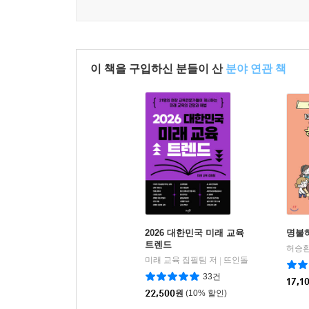
이 책을 구입하신 분들이 산
분야 연관 책
2026 대한민국 미래 교육
명불
트렌드
허승환
미래 교육 집필팀 저
뜨인돌
|
33건
17,1
22,500
원
(10% 할인)