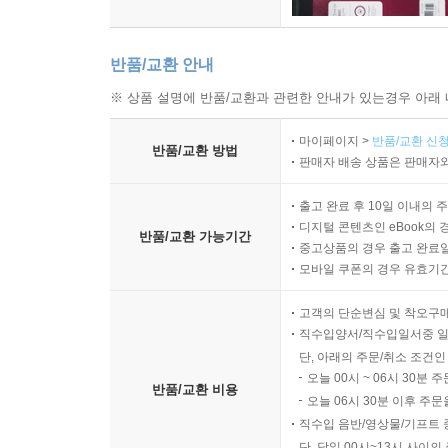
반품/교환 안내
※ 상품 설명에 반품/교환과 관련한 안내가 있는경우 아래 
마이페이지 >
반품/교환 신청
반품/교환 방법
판매자 배송 상품은 판매자와
출고 완료 후 10일 이내의 
디지털 콘텐츠인 eBook의 
반품/교환 가능기간
중고상품의 경우 출고 완료일
모바일 쿠폰의 경우 유효기간(
고객의 단순변심 및 착오구
직수입양서/직수입일서중 일
단, 아래의 주문/취소 조건인
오늘 00시 ~ 06시 30분 
반품/교환 비용
오늘 06시 30분 이후 주문
직수입 음반/영상물/기프트 
단, 당일 00시~13시 사이