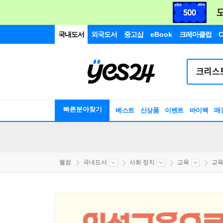
국내도서
외국도서
중고샵
eBook
크레마클럽
C
빠른분야찾기
베스트
신상품
이벤트
바이백
매
웰컴
국내도서
사회 정치
교육
교육