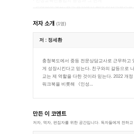
- 인성교육진흥법의 등장과 그 한계
- 도덕성의 계보: 유교 윤리에서 현대 인성교육으로
- 지금, 인성교육에 꼭 필요한 것: 전인교육으로의
저자 소개
- 전인적 성장의 전제: 통합
(1명)
- 통합 모델: 도덕적 인성, 시민적 인성, 지적 인성,
저 :
정세환
Chapter 3. 사회정서교육(SEL) 이해하기
충청북도에서 중등 전문상담교사로 근무하고 있
- CASEL 프레임워크: 5대 핵심 역량과 작동 원리
게 성장시킨다고 믿는다. 친구와의 갈등으로 나
- K-SEL의 탄생: 도입 배경과 정책 맥락
교는 제 역할을 다한 것이라 믿는다. 2022 
- K-SEL의 고유한 특징: 마음건강 그리고 공동체 
워크북을 비롯해 《인성...
Chapter 4. 사회정서교육, 6대 핵심역량
- 자기인식
만든 이 코멘트
- 자기관리
저자, 역자, 편집자를 위한 공간입니다. 독자들에게 전하고
- 관계인식
- 관계관리