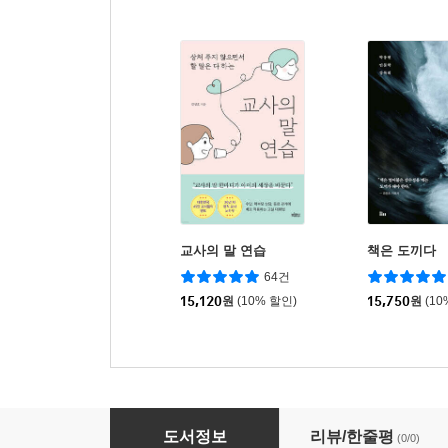
교사의 말 연습
책은 도끼다
64건
15,120
원
(10% 할인)
15,750
원
(10
인성교육으로 시작하는 사회정서교육의 모든 것
도서정보
리뷰/한줄평
(0/0)