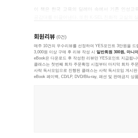
Chapter 7. 학교 확장하기: 가정과 지역사회, 평
이 책은 한국 교육의 딜레마 속에서 기존 인성교
공감대를 이끌어낸다. 또한 K-SEL 친화적 교실의
- 가정의 역할: 부모 교육과 참여 전략
- 김민혜 (한국형사회정서교육(K-SEL)연구회 회장
- 지역사회 연계: 마을교육공동체와 K-SEL
회원리뷰
- 다층적 생태계 구축: 학교-가정-지역사회의 협력 
(0건)
- AI + 온오프 통합적으로 접근하기
매주 10건의 우수리뷰를 선정하여 YES포인트 3만원을 드
3,000원 이상 구매 후 리뷰 작성 시
일반회원 300원, 마니아
- 생애 전반의 K-SEL: 평생학습 관점
eBook은 다운로드 후 작성한 리뷰만 YES포인트 지급됩니
클래스는 첫번째 회차 주문확정 시점부터 마지막 회차 주문
사락 독서모임으로 진행된 클래스는 사락 독서모임 게시판
eBook 페이백, CD/LP, DVD/Blu-ray, 패션 및 판매금