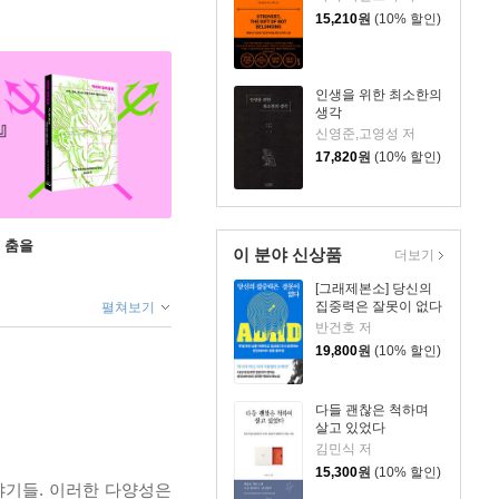
15,210
원
(10% 할인)
인생을 위한 최소한의
생각
신영준,고영성 저
17,820
원
(10% 할인)
 춤을
이 분야 신상품
더보기
[그래제본소] 당신의
집중력은 잘못이 없다
펼쳐보기
반건호 저
19,800
원
(10% 할인)
다들 괜찮은 척하며
살고 있었다
김민식 저
15,300
원
(10% 할인)
야기들. 이러한 다양성은