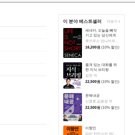
이 분야 베스트셀러
더보기
세네카, 오늘을 빼앗
기고 있는 당신에게
루키우스 안나이우스 세네카 저/하와이 대저택 편역
16,200
원
(10% 할인)
품격 있는 대화를 위
한 지식 브리핑
김진 저
22,500
원
(10% 할인)
문해내공
신종호,김윤정 저
22,500
원
(10% 할인)
이향인
라미 카민스키 저/최지숙 역