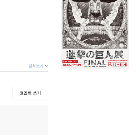
펼쳐보기
코멘트 쓰기