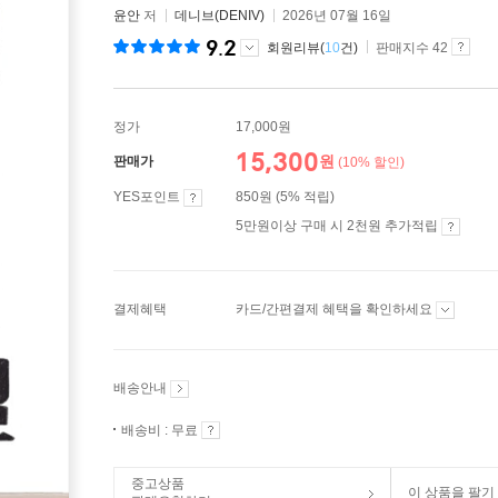
윤안
저
데니브(DENIV)
2026년 07월 16일
9.2
회원리뷰(
10
건)
판매지수 42
정가
17,000원
15,300
원
판매가
(10% 할인)
YES포인트
850원 (5% 적립)
5만원이상 구매 시 2천원 추가적립
결제혜택
카드/간편결제 혜택을 확인하세요
배송안내
배송비 : 무료
중고상품
이 상품을 팔기