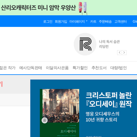
로그인
회원가입
마이페이지
카트
주문/배송
고객센터
Gl
젊은 작가
예사단독판매
이달의사은품
특가할인
추천도서
대량/법인
기