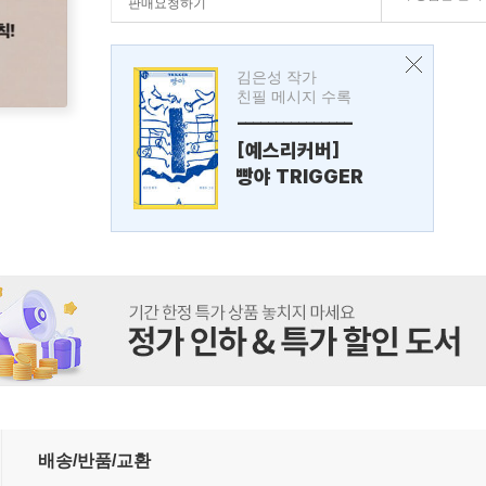
판매요청하기
김은성 작가
친필 메시지 수록
---------------
[예스리커버]
빵야 TRIGGER
배송/반품/교환