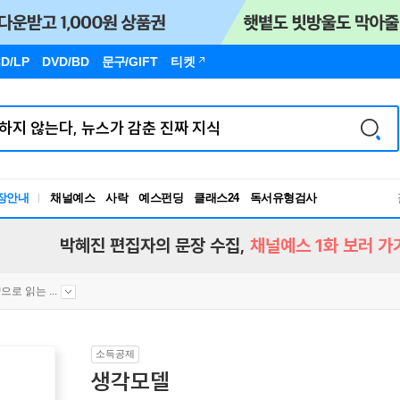
D/LP
DVD/BD
문구
/GIFT
티켓
장안내
채널예스
사락
예스펀딩
클래스24
독서유형검사
RBTI Lab
독서유형검사
박혜진 편집자의 문장 수집,
채널예스 1화 보러 가
으로 읽는 ...
소득공제
생각모델