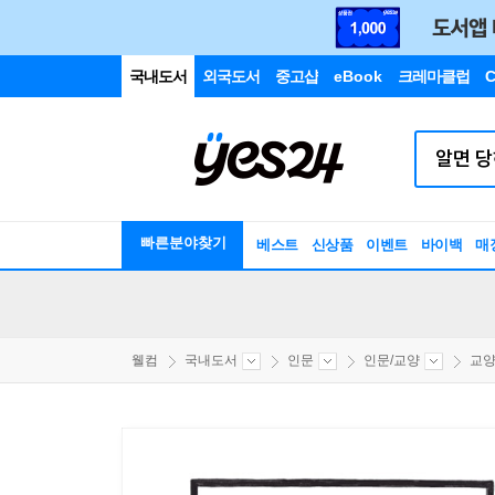
국내도서
외국도서
중고샵
eBook
크레마클럽
C
빠른분야찾기
베스트
신상품
이벤트
바이백
매
웰컴
국내도서
인문
인문/교양
교양