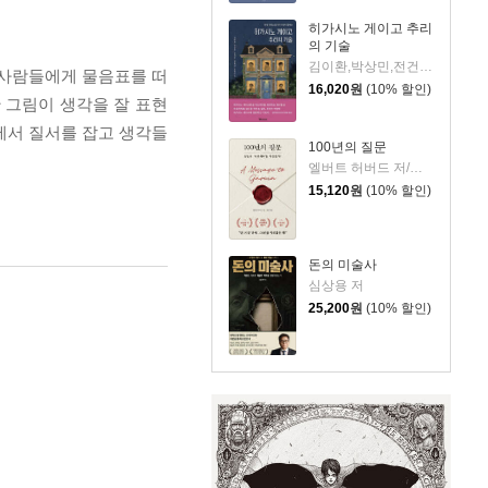
히가시노 게이고 추리
의 기술
김이환,박상민,전건우,정명섭,조동신 저
 사람들에게 물음표를 떠
16,020
원
(10% 할인)
 그림이 생각을 잘 표현
에서 질서를 잡고 생각들
100년의 질문
엘버트 허버드 저/충희 편
15,120
원
(10% 할인)
돈의 미술사
심상용 저
25,200
원
(10% 할인)