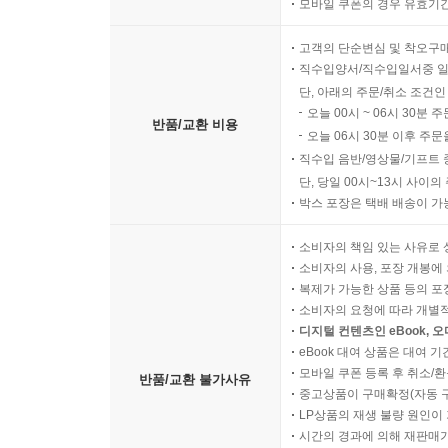
모바일 쿠폰의 경우 유효기간(
고객의 단순변심 및 착오구
직수입양서/직수입일서중 일
단, 아래의 주문/취소 조건인
오늘 00시 ~ 06시 30분 
반품/교환 비용
오늘 06시 30분 이후 주문
직수입 음반/영상물/기프트 
단, 당일 00시~13시 사이
박스 포장은 택배 배송이 가
소비자의 책임 있는 사유로 
소비자의 사용, 포장 개봉에 
복제가 가능한 상품 등의 포장을 
소비자의 요청에 따라 개별
디지털 컨텐츠인 eBook, 
eBook 대여 상품은 대여 기
모바일 쿠폰 등록 후 취소/환
반품/교환 불가사유
중고상품이 구매확정(자동 
LP상품의 재생 불량 원인이 기
시간의 경과에 의해 재판매가