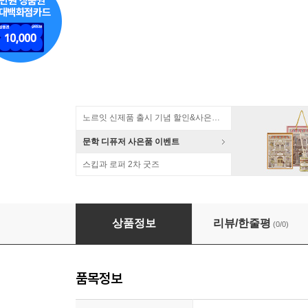
노르잇 신제품 출시 기념 할인&사은품 증정!
문학 디퓨저 사은품 이벤트
스킵과 로퍼 2차 굿즈
[예약판매] 약사의 혼잣말 반프레스토 마오마오 
상품정보
리뷰/한줄평
(0/0)
품목정보