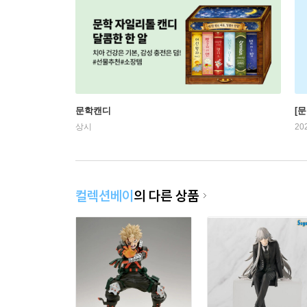
문학캔디
[문
상시
20
컬렉션베이
의 다른 상품