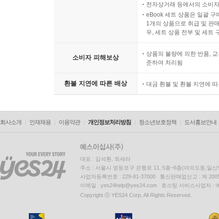
전자상거래 등에서의 소비자
eBook 세트 상품은 일괄 
1개의 상품으로 취급 및 판매
우, 세트 상품 전부 및 세트
상품의 불량에 의한 반품, 교
소비자 피해보상
준하여 처리됨
환불 지연에 따른 배상
대금 환불 및 환불 지연에 
회사소개
인재채용
이용약관
개인정보처리방침
청소년보호정책
도서홍보안내
대표 : 김석환, 최세라
주소 : 서울시 영등포구 은행로 11, 5층~6층(여의도동,일신
사업자등록번호 : 229-81-37000 통신판매업신고 : 제 200
이메일 : yes24help@yes24.com 호스팅 서비스사업자 :
Copyright ⓒ YES24 Corp. All Rights Reserved.