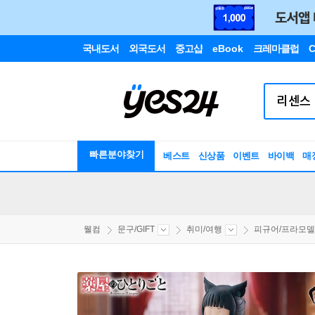
국내도서
외국도서
중고샵
eBook
크레마클럽
C
빠른분야찾기
베스트
신상품
이벤트
바이백
매
웰컴
문구/GIFT
취미/여행
피규어/프라모델