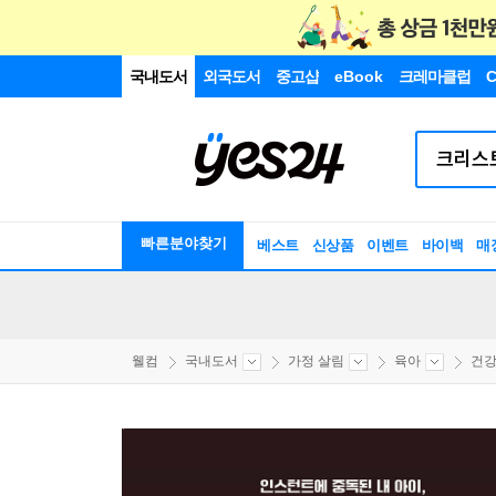
국내도서
외국도서
중고샵
eBook
크레마클럽
C
빠른분야찾기
베스트
신상품
이벤트
바이백
매
웰컴
국내도서
가정 살림
육아
건강