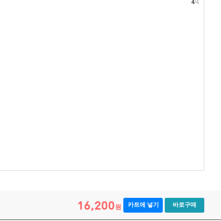
4
/4
16,200
카트에 넣기
바로구매
원