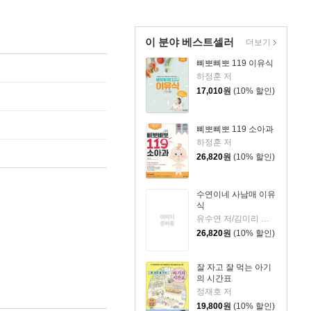
이 분야 베스트셀러
더보기
삐뽀삐뽀 119 이유식
하정훈 저
17,010
원
(10% 할인)
삐뽀삐뽀 119 소아과
하정훈 저
26,820
원
(10% 할인)
수연이네 사남매 이유
식
유수연 저/김미리 감수
26,820
원
(10% 할인)
잘 자고 잘 먹는 아기
의 시간표
정재호 저
19,800
원
(10% 할인)