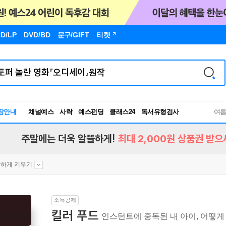
D/LP
DVD/BD
문구
/GIFT
티켓
독서유형검사
장안내
채널예스
사락
예스펀딩
클래스24
RBTI Lab
여
독서유형검사
주말에는 더욱 알뜰하게!
최대 2,000원 상품권 받으
하게 키우기
소득공제
킬러 푸드
인스턴트에 중독된 내 아이, 어떻게