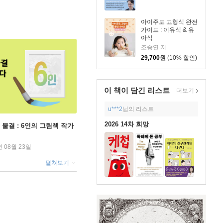
아이주도 고형식 완전
가이드 : 이유식 & 유
아식
조승연 저
29,700
원
(10% 할인)
이 책이 담긴
리스트
더보기
u***2
님의 리스트
2026 14차 희망
 물결 : 6인의 그림책 작가
년 08월 23일
펼쳐보기