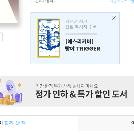
판매요청하기
매입가 4,500
김은성 작가
친필 메시지 수록
---------------
[예스리커버]
빵야 TRIGGER
들이
함께 산 책