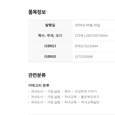
품목정보
발행일
2026년 06월 20일
쪽수, 무게, 크기
272쪽 | 150*220*20mm
ISBN13
9791172231644
ISBN10
1172231648
관련분류
카테고리 분류
국내도서
가정 살림
육아
건강하게 키우기
국내도서
가정 살림
자녀교육
좋은부모되기
국내도서
가정 살림
자녀교육
자녀교육일반