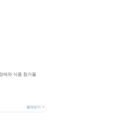
 장애와 식품 첨가물
펼쳐보기
체