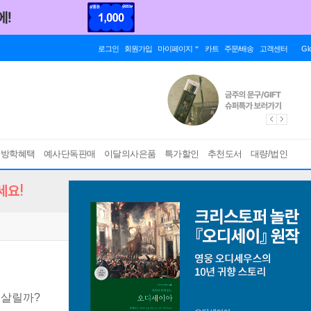
로그인
회원가입
마이페이지
카트
주문/배송
고객센터
Gl
름방학혜택
예사단독판매
이달의사은품
특가할인
추천도서
대량/법인
세요!
 살릴까?