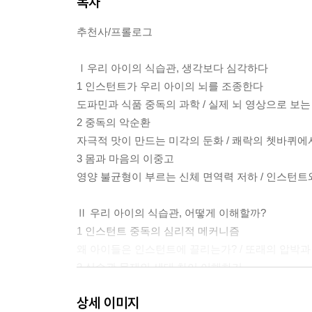
목차
추천사/프롤로그
Ⅰ우리 아이의 식습관, 생각보다 심각하다
1 인스턴트가 우리 아이의 뇌를 조종한다
도파민과 식품 중독의 과학 / 실제 뇌 영상으로 보는
2 중독의 악순환
자극적 맛이 만드는 미각의 둔화 / 쾌락의 쳇바퀴
3 몸과 마음의 이중고
영양 불균형이 부르는 신체 면역력 저하 / 인스턴트와
Ⅱ 우리 아이의 식습관, 어떻게 이해할까?
1 인스턴트 중독의 심리적 메커니즘
왜 아이들은 인스턴트에 끌리는가? / 또래의 압박과 
2 식습관 문제의 세대 차이 이해하기
감정적 허기와 식탁의 갈등 / 부모 세대와 다른 아이
상세 이미지
3 중독 극복을 위한 뇌과학적 접근