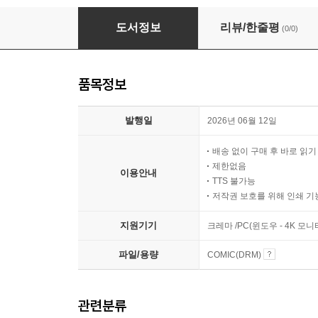
[묶음] 학생회에도 구멍은 있다! (총11권/미완결)
도서정보
리뷰/한줄평
(0/0)
품목정보
발행일
2026년 06월 12일
배송 없이 구매 후 바로 읽
제한없음
이용안내
TTS 불가능
저작권 보호를 위해 인쇄 기
지원기기
크레마 /PC(윈도우 - 4K 
파일/용량
COMIC(DRM)
관련분류