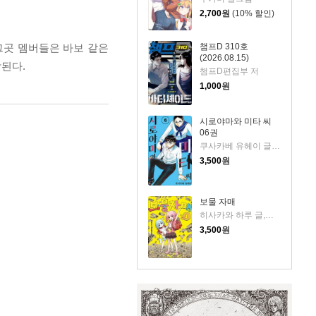
2,700
원
(10% 할인)
그곳 멤버들은 바보 같은
챔프D 310호
(2026.08.15)
된다.
챔프D편집부 저
1,000
원
시로야마와 미타 씨
06권
쿠사카베 유헤이 글그림
3,500
원
보물 자매
히사카와 하루 글,그림
3,500
원