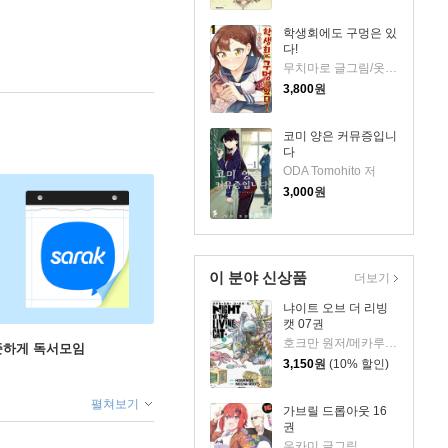
학생회에도 구멍은 있
다!
무치마로 글그림/옷무 역
3,800
원
코미 양은 커뮤증입니
다
ODA Tomohito 저
3,000
원
이 분야 신상품
더보기
냐이트 오브 더 리빙
캣 07권
호크만 원저/메카루츠 그림
꾸준하게 독서모임
3,150
원
(10% 할인)
펼쳐보기
가브릴 드롭아웃 16
권
우카미 글그림