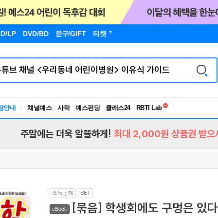
D/LP
DVD/BD
문구
/GIFT
티켓
독서유형검사
RBTI Lab
장안내
채널예스
사락
예스펀딩
클래스24
독서유형검사
주말에는 더욱 알뜰하게!
최대 2,000원 상품권 받으
소득공제
SET
[묶음] 학생회에도 구멍은 있다!
eBook