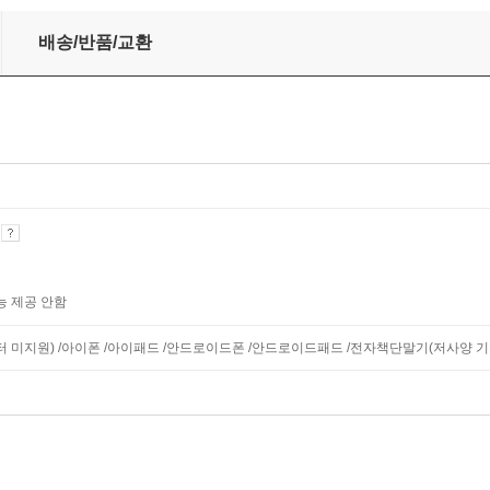
배송/반품/교환
기
능 제공 안함
모니터 미지원) /아이폰 /아이패드 /안드로이드폰 /안드로이드패드 /전자책단말기(저사양 기