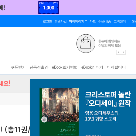
로그인
회원가입
마이페이지
카트
주문/배송
고객센터
Gl
쿠폰받기
단독선출간
eBook필기방법
eBook리더기
디지털머니
세요!
 (총11권/미완결)