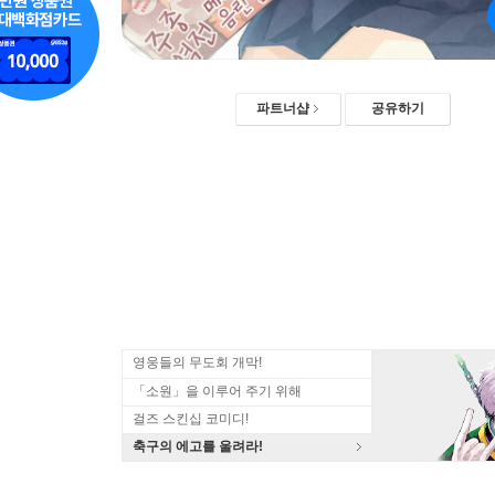
파트너샵
공유하기
영웅들의 무도회 개막!
「소원」을 이루어 주기 위해
걸즈 스킨십 코미디!
축구의 에고를 울려라!