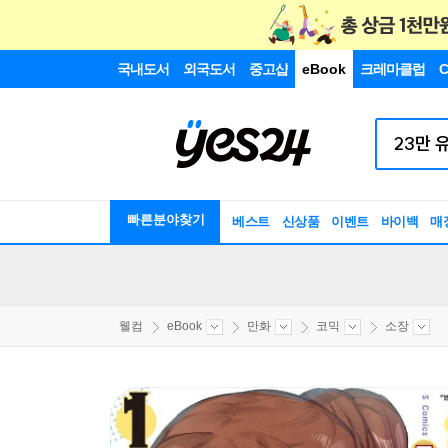
국내도서
외국도서
중고샵
eBook
크레마클럽
C
빠른분야찾기
베스트
신상품
이벤트
바이백
매
웰컴
eBook
만화
코믹
소장