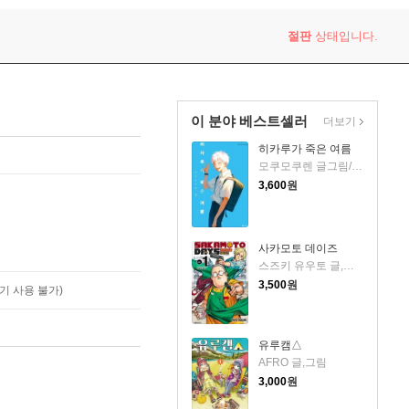
절판
상태입니다.
이 분야 베스트셀러
더보기
히카루가 죽은 여름
모쿠모쿠렌 글그림/송재희 역
3,600
원
사카모토 데이즈
스즈키 유우토 글,그림
3,500
원
기 사용 불가)
유루캠△
AFRO 글,그림
3,000
원