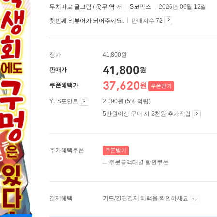
무치마로 글그림 / 옷무 역
저
S코믹스
2026년 06월 12일
첫번째 리뷰어가 되어주세요.
판매지수 72
정가
41,800원
41,800
원
판매가
37,620
원
쿠폰혜택가
쿠폰받기
YES포인트
2,090원 (5% 적립)
5만원이상 구매 시 2천원 추가적립
추가혜택쿠폰
쿠폰받기
주문금액대별 할인쿠폰
결제혜택
카드/간편결제 혜택을 확인하세요