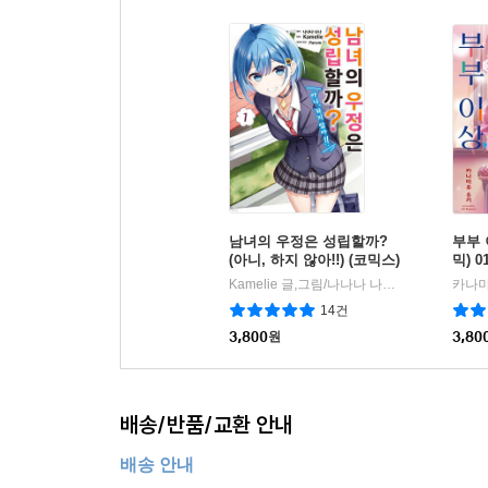
남녀의 우정은 성립할까?
부부 
(아니, 하지 않아!!) (코믹스)
믹) 0
01권
Kamelie 글,그림/나나나 나나 원저/이지우 역
14건
3,800
원
3,80
배송/반품/교환 안내
배송 안내