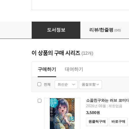
소꿉친구와는 러브 코미디를 할 수 없어 12권
도서정보
리뷰/한줄평
(0/0)
이 상품의 구매 시리즈
(12개)
구매하기
대여하기
최신순
품절포함
전체
소꿉친구와는 러브 코미디를
2026년 06월
제한없음
|
3,500
원
원클릭구매
바로구매