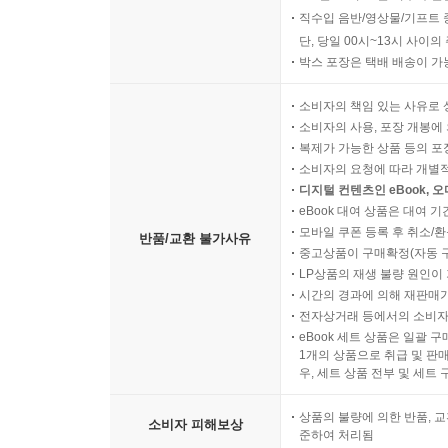
직수입 음반/영상물/기프트 
단, 당일 00시~13시 사이
박스 포장은 택배 배송이 가
소비자의 책임 있는 사유로 
소비자의 사용, 포장 개봉에 
복제가 가능한 상품 등의 포장을 
소비자의 요청에 따라 개별
디지털 컨텐츠인 eBook, 
eBook 대여 상품은 대여 기
모바일 쿠폰 등록 후 취소/환
반품/교환 불가사유
중고상품이 구매확정(자동 
LP상품의 재생 불량 원인이 기
시간의 경과에 의해 재판매가
전자상거래 등에서의 소비자
eBook 세트 상품은 일괄 
1개의 상품으로 취급 및 판매
우, 세트 상품 전부 및 세트
상품의 불량에 의한 반품, 교
소비자 피해보상
준하여 처리됨