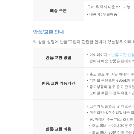
구매 후 즉시 다운로드 가능
배송 구분
배송비 : 무료배송
반품/교환 안내
※ 상품 설명에 반품/교환과 관련한 안내가 있는경우 아래 
마이페이지 >
반품/교환 신청
반품/교환 방법
판매자 배송 상품은 판매자와
출고 완료 후 10일 이내의 
디지털 콘텐츠인 eBook의 
반품/교환 가능기간
중고상품의 경우 출고 완료일
모바일 쿠폰의 경우 유효기간(
고객의 단순변심 및 착오구
직수입양서/직수입일서중 일
단, 아래의 주문/취소 조건인
오늘 00시 ~ 06시 30분 
반품/교환 비용
오늘 06시 30분 이후 주문