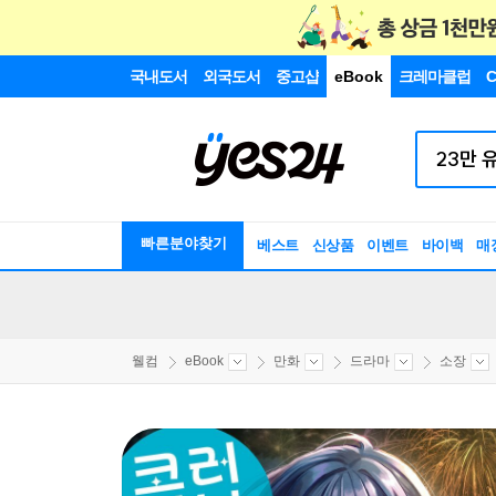
국내도서
외국도서
중고샵
eBook
크레마클럽
C
빠른분야찾기
베스트
신상품
이벤트
바이백
매
웰컴
eBook
만화
드라마
소장