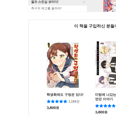
걸즈 스킨십 코미디!
축구의 에고를 울려라!
이 책을 구입하신 분
학생회에도 구멍은 있다!
미팅에 나갔는
었던 이야기
1,184건
3,800
원
3,800
원