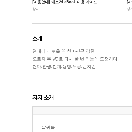
[이용안내] 예스24 eBook 이용 가이드
[
상시
상
소개
현대에서 눈을 뜬 천마신군 강천.
오로지 무(武)로 다시 한 번 하늘에 도전하다.
천마/환생/현대/용병/무공/먼치킨
저자 소개
살귀들