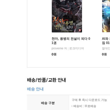
천마, 용병의 전설이 되다 0
AI와
1권
짐 0
proveme 저
로크미디어
절대안
|
0
원
0
원
배송/반품/교환 안내
배송 안내
구매 후 즉시 다운로드 가능
배송 구분
배송비 : 무료배송