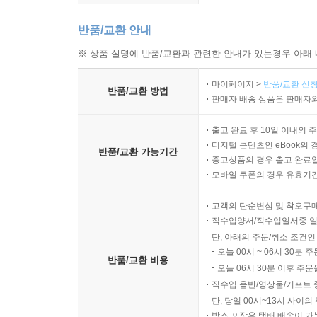
반품/교환 안내
※ 상품 설명에 반품/교환과 관련한 안내가 있는경우 아래 
마이페이지 >
반품/교환 신청
반품/교환 방법
판매자 배송 상품은 판매자와
출고 완료 후 10일 이내의 
디지털 콘텐츠인 eBook의 
반품/교환 가능기간
중고상품의 경우 출고 완료일
모바일 쿠폰의 경우 유효기간(
고객의 단순변심 및 착오구
직수입양서/직수입일서중 일
단, 아래의 주문/취소 조건인
오늘 00시 ~ 06시 30분 
반품/교환 비용
오늘 06시 30분 이후 주문
직수입 음반/영상물/기프트 
단, 당일 00시~13시 사이
박스 포장은 택배 배송이 가