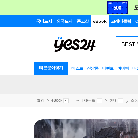
국내도서
외국도서
중고샵
eBook
크레마클럽
C
빠른분야찾기
베스트
신상품
이벤트
바이백
매
웰컴
eBook
판타지/무협
현대
소장