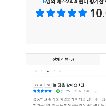
5
명의 예스24 회원이 평가한
10.
전체 리뷰
(5)
1
늘 청춘 같아요 1권
종이책
구매
g*****5
2026-07-31
신고
|
|
|
풋풋하고 활기찬 학원물의 매력을 담아내어 청
한가운데에 있는 듯한 인물들의 엉뚱하면서도 