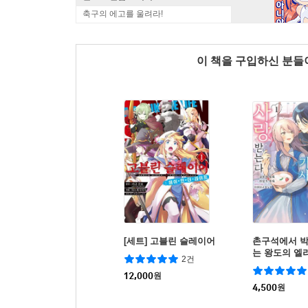
축구의 에고를 울려라!
이 책을 구입하신 분
[세트] 고블린 슬레이어
촌구석에서 
는 왕도의 엘
2건
사랑받는다
12,000
원
4,500
원