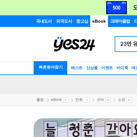
국내도서
외국도서
중고샵
eBook
크레마클럽
C
빠른분야찾기
베스트
신상품
이벤트
바이백
매
웰컴
eBook
만화
코믹
소장