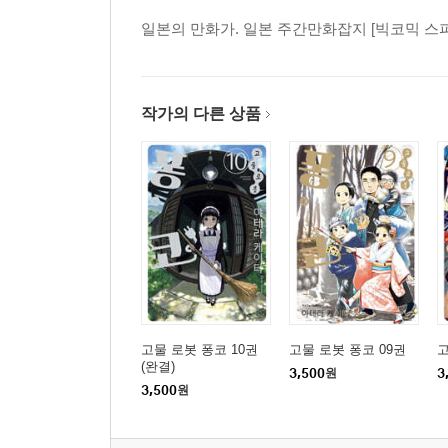
일본의 만화가. 일본 주간만화잡지 [빅코믹 스
작가의 다른 상품
고물 로봇 퐁코 10권
고물 로봇 퐁코 09권
고
(완결)
3,500
원
3
3,500
원