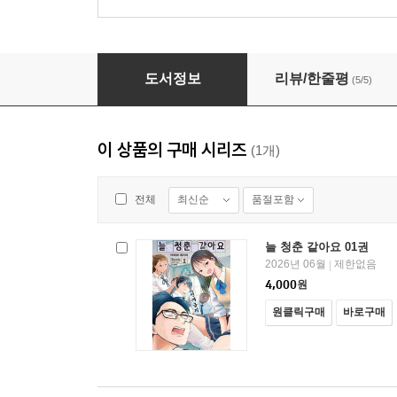
늘 청춘 같아요 01권
도서정보
리뷰/한줄평
(5/5)
이 상품의 구매 시리즈
(1개)
최신순
품절포함
전체
늘 청춘 같아요 01권
2026년 06월
제한없음
|
4,000
원
원클릭구매
바로구매