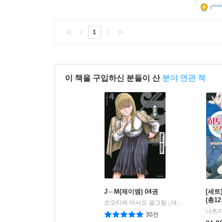
r***
1
이 책을 구입하신 분들이 산
분야 연관 책
J⇔M(제이엠) 04권
[세트
(총1
오오타케 마사오 글그림
대원씨아이
|
나츠미
30건