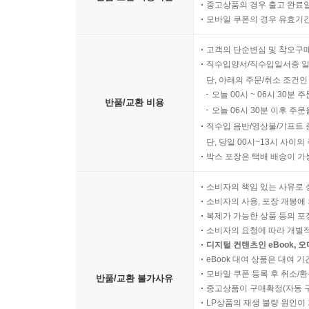
중고상품의 경우 출고 완료일
모바일 쿠폰의 경우 유효기간(
고객의 단순변심 및 착오구
직수입양서/직수입일서중 일
단, 아래의 주문/취소 조건인
오늘 00시 ~ 06시 30분 
반품/교환 비용
오늘 06시 30분 이후 주문
직수입 음반/영상물/기프트 
단, 당일 00시~13시 사이
박스 포장은 택배 배송이 가
소비자의 책임 있는 사유로 
소비자의 사용, 포장 개봉에 
복제가 가능한 상품 등의 포장을 
소비자의 요청에 따라 개별
디지털 컨텐츠인 eBook, 
eBook 대여 상품은 대여 기
모바일 쿠폰 등록 후 취소/환
반품/교환 불가사유
중고상품이 구매확정(자동 
LP상품의 재생 불량 원인이 기