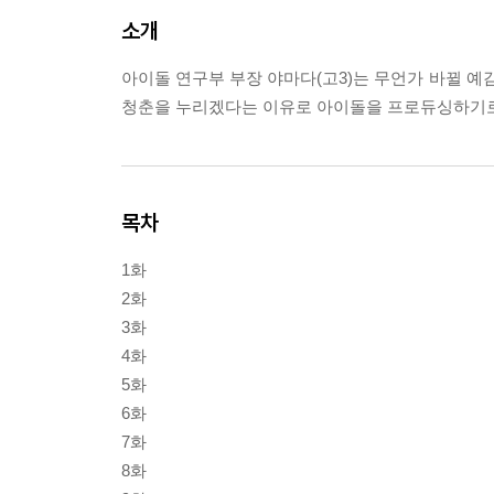
소개
아이돌 연구부 부장 야마다(고3)는 무언가 바뀔 예
청춘을 누리겠다는 이유로 아이돌을 프로듀싱하기로
목차
1화
2화
3화
4화
5화
6화
7화
8화