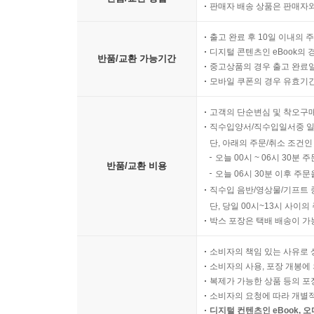
판매자 배송 상품은 판매자와
출고 완료 후 10일 이내의 
디지털 콘텐츠인 eBook의 
반품/교환 가능기간
중고상품의 경우 출고 완료일
모바일 쿠폰의 경우 유효기간(
고객의 단순변심 및 착오구
직수입양서/직수입일서중 일
단, 아래의 주문/취소 조건인
오늘 00시 ~ 06시 30분 
반품/교환 비용
오늘 06시 30분 이후 주문
직수입 음반/영상물/기프트 
단, 당일 00시~13시 사이
박스 포장은 택배 배송이 가
소비자의 책임 있는 사유로 
소비자의 사용, 포장 개봉에 
복제가 가능한 상품 등의 포장을 
소비자의 요청에 따라 개별
디지털 컨텐츠인 eBook, 