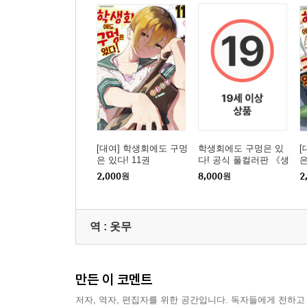
[대여] 학생회에도 구멍
학생회에도 구멍은 있
[
은 있다! 11권
다! 공식 풀컬러판 《생
은
구멍 셀렉션!》 01권
2,000
원
8,000
원
2
역 :
옷무
만든 이 코멘트
저자, 역자, 편집자를 위한 공간입니다. 독자들에게 전하고