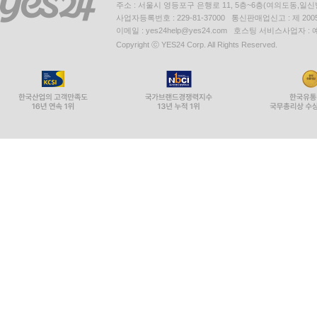
주소 : 서울시 영등포구 은행로 11, 5층~6층(여의도동,일신
사업자등록번호 : 229-81-37000 통신판매업신고 : 제 200
이메일 : yes24help@yes24.com 호스팅 서비스사업자 :
Copyright ⓒ YES24 Corp. All Rights Reserved.