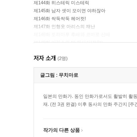
제144화 히스테릭 미스테릭
제145화 남자 셋이 모이면 야하잖아
제146화 싹둑싹둑 헤어컷!
제147화 인형옷 아리스의 재난
제148화 토라마루 후배와 코마로 선배
제149화 아리스의 발 마사지(전편)
제150화 아리스의 발 마사지(후편)
저자 소개
보너스
(2명)
진짜 보너스
글그림 :
무치마로
일본의 만화가. 동인 만화가로서도 활발히 활동
재. (전 3권 완결) 이후 동사의 만화 주간지 
작가의 다른 상품