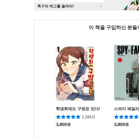
축구의 에고를 울려라!
이 책을 구입하신 분
학생회에도 구멍은 있다!
스파이 패밀
1,184건
3,800
원
3,800
원