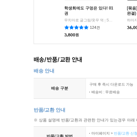
학생회에도 구멍은 있다! 01
[묶음
권
완결)
무치마로 글그림/옷무 역
S코믹스
하마지
|
124건
36,0
3,800
원
배송/반품/교환 안내
배송 안내
구매 후 즉시 다운로드 가능
배송 구분
배송비 : 무료배송
반품/교환 안내
※ 상품 설명에 반품/교환과 관련한 안내가 있는경우 아래 
마이페이지 >
반품/교환 신청
반품/교환 방법