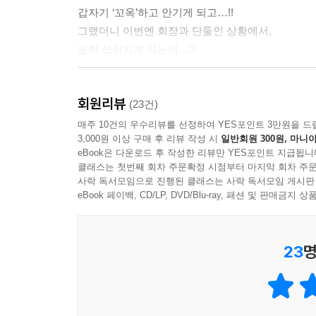
갑자기 ‘꼬옥’하고 안기게 되고…!!
그랬더니 이번엔 회장과 단둘인 상황에서,
눕혀 쓰러지게 되는데…?!
토라마루의 알바편이나, 문학소녀 쿠라키도 등장!!
회원리뷰
그리하여 시작합니다!! 제⑪권♪
(23건)
매주 10건의 우수리뷰를 선정하여 YES포인트 3만원을 드
3,000원 이상 구매 후 리뷰 작성 시
일반회원 300원, 마니아
eBook은 다운로드 후 작성한 리뷰만 YES포인트 지급됩니
클래스는 첫번째 회차 주문확정 시점부터 마지막 회차 주문
사락 독서모임으로 진행된 클래스는 사락 독서모임 게시판
eBook 페이백, CD/LP, DVD/Blu-ray, 패션 및 판매금
23
명