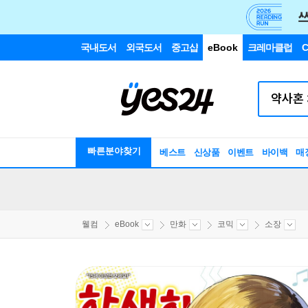
국내도서
외국도서
중고샵
eBook
크레마클럽
C
빠른분야찾기
베스트
신상품
이벤트
바이백
매
웰컴
eBook
만화
코믹
소장