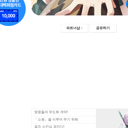
파트너샵
공유하기
영웅들의 무도회 개막!
「소원」을 이루어 주기 위해
걸즈 스킨십 코미디!