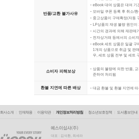
eBook 대여 상품은 대여 기
모바일 쿠폰 등록 후 취소/환
반품/교환 불가사유
중고상품이 구매확정(자동 
LP상품의 재생 불량 원인이 기
시간의 경과에 의해 재판매가
전자상거래 등에서의 소비자
eBook 세트 상품은 일괄 
1개의 상품으로 취급 및 판매
우, 세트 상품 전부 및 세트
상품의 불량에 의한 반품, 교
소비자 피해보상
준하여 처리됨
환불 지연에 따른 배상
대금 환불 및 환불 지연에 
회사소개
인재채용
이용약관
개인정보처리방침
청소년보호정책
도서홍보안내
대표 : 김석환, 최세라