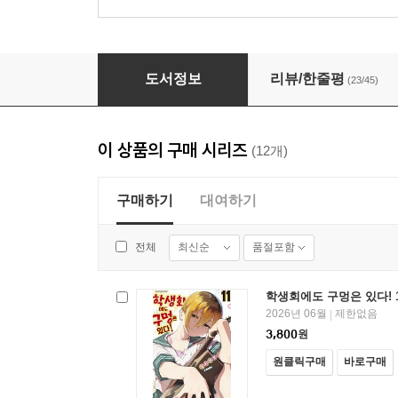
학생회에도 구멍은 있다! 11권
도서정보
리뷰/한줄평
(23/45)
이 상품의 구매 시리즈
(12개)
구매하기
대여하기
최신순
품절포함
전체
학생회에도 구멍은 있다! 
2026년 06월
제한없음
|
3,800
원
원클릭구매
바로구매