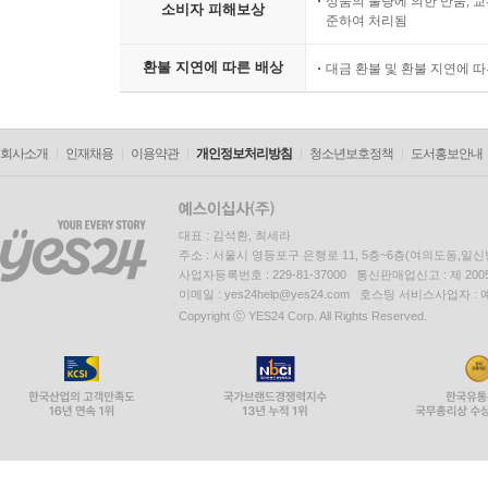
상품의 불량에 의한 반품, 교
소비자 피해보상
준하여 처리됨
환불 지연에 따른 배상
대금 환불 및 환불 지연에 
회사소개
인재채용
이용약관
개인정보처리방침
청소년보호정책
도서홍보안내
대표 : 김석환, 최세라
주소 : 서울시 영등포구 은행로 11, 5층~6층(여의도동,일신
사업자등록번호 : 229-81-37000 통신판매업신고 : 제 200
이메일 : yes24help@yes24.com 호스팅 서비스사업자 :
Copyright ⓒ YES24 Corp. All Rights Reserved.