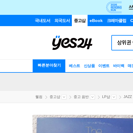
국내도서
외국도서
중고샵
eBook
크레마클럽
C
빠른분야찾기
베스트
신상품
이벤트
바이백
매
웰컴
중고샵
중고 음반
LP샵
JAZZ