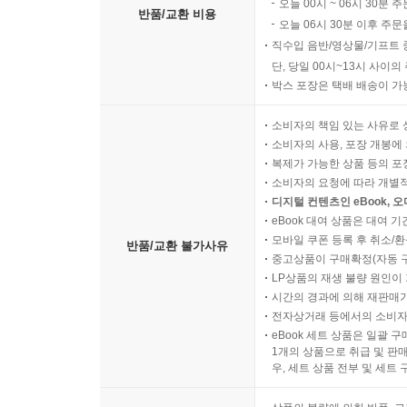
오늘 00시 ~ 06시 30분 
반품/교환 비용
오늘 06시 30분 이후 주문
직수입 음반/영상물/기프트 
단, 당일 00시~13시 사이
박스 포장은 택배 배송이 가
소비자의 책임 있는 사유로 
소비자의 사용, 포장 개봉에 
복제가 가능한 상품 등의 포장을 
소비자의 요청에 따라 개별
디지털 컨텐츠인 eBook, 
eBook 대여 상품은 대여 기
모바일 쿠폰 등록 후 취소/환
반품/교환 불가사유
중고상품이 구매확정(자동 
LP상품의 재생 불량 원인이 기
시간의 경과에 의해 재판매가
전자상거래 등에서의 소비자
eBook 세트 상품은 일괄 
1개의 상품으로 취급 및 판매
우, 세트 상품 전부 및 세트