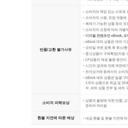
point 단원정리와 수능기출문제
소비자의 책임 있는 사유로 
소비자의 사용, 포장 개봉에 
9. 전치사와 접속사
복제가 가능한 상품 등의 포장을 
01. 전치사
소비자의 요청에 따라 개별
?연습문제
디지털 컨텐츠인 eBook, 
02. 접속사
eBook 대여 상품은 대여 기
모바일 쿠폰 등록 후 취소/환
?연습문제
반품/교환 불가사유
중고상품이 구매확정(자동 
point 단원정리와 수능기출문제
LP상품의 재생 불량 원인이 기
시간의 경과에 의해 재판매가
전자상거래 등에서의 소비자
eBook 세트 상품은 일괄 
1개의 상품으로 취급 및 판매
우, 세트 상품 전부 및 세트
상품의 불량에 의한 반품, 교
소비자 피해보상
준하여 처리됨
환불 지연에 따른 배상
대금 환불 및 환불 지연에 