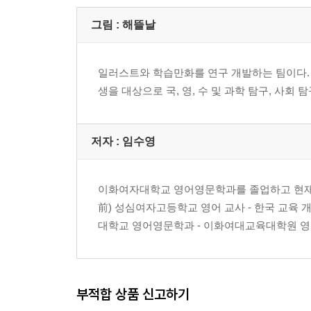
point 단원정리와 수능기출문제
그림 :
해뜰날
3. 명사와 대명사
01. 셀 수 있는 명사 / 셀 수 없는 명사
일러스트와 학습만화를 연구 개발하는 팀이다. 신
?연습문제
생을 대상으로 국, 영, 수 및 과학 탐구, 사회
02. 관사 a, the
?연습문제
03. 인칭대명사 / 지시대명사 / 비인칭주어 it / 재
저자 : 임수영
04. 부정대명사
?연습문제
point 단원정리
이화여자대학교 영어영문학과를 졸업하고 현재 배
前) 성심여자고등학교 영어 교사 - 한국 교육 개
4. 동사
대학교 영어영문학과 - 이화여대교육대학원 영어
01. be동사
?연습문제
02. 일반동사
부적합 상품 신고하기
?연습문제