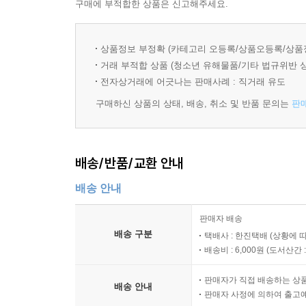
point 단원정리와 수능기출문제
구매에 부적합한 상품은 신고해주세요.
5. 동사의 시제
상품정보 부정확 (카테고리 오등록/상품오등록/상품
01. 단순 시제(현재, 과거, 미래)
거래 부적합 상품 (청소년 유해물품/기타 법규위반 
?연습문제
전자상거래에 어긋나는 판매사례 : 직거래 유도
02. 진행 시제(현재 진행, 과거 진행, 미래 진행)
구매하신 상품의 상태, 배송, 취소 및 반품 문의는
판
?연습문제
03. 완료 시제(현재 완료, 과거 완료, 미래 완료)
?연습문제
point 단원정리와 수능기출문제
배송/반품/교환 안내
배송 안내
6. 조동사
01. can, may, will, must, should
판매자 배송
?연습문제
배송 구분
택배사 : 한진택배 (상황에 
02. 조동사 + have p.p
배송비 : 6,000원 (
도서산간 : 
?연습문제
판매자가 직접 배송하는 상
03. 기타 조동사의 용법
배송 안내
판매자 사정에 의하여 출고
point 단원정리