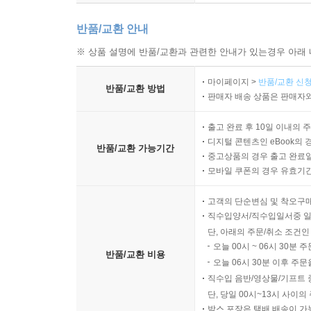
반품/교환 안내
7. 태
01. 능동태와 수동태
※ 상품 설명에 반품/교환과 관련한 안내가 있는경우 아래 
?연습문제
마이페이지 >
반품/교환 신청
02. 4형식과 5형식의 수동태
반품/교환 방법
판매자 배송 상품은 판매자와
?연습문제
03. 주의해야 할 수동태
출고 완료 후 10일 이내의 
?연습문제
디지털 콘텐츠인 eBook의 
반품/교환 가능기간
중고상품의 경우 출고 완료일
point 단원정리와 수능기출문제
모바일 쿠폰의 경우 유효기간(
8. 형용사와 부사
고객의 단순변심 및 착오구
01. 형용사
직수입양서/직수입일서중 일
?연습문제
단, 아래의 주문/취소 조건인
오늘 00시 ~ 06시 30분 
02. 부사
반품/교환 비용
오늘 06시 30분 이후 주문
?연습문제
직수입 음반/영상물/기프트 
03. 비교급, 최상급
단, 당일 00시~13시 사이
?연습문제
박스 포장은 택배 배송이 가