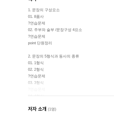
1. 문장의 구성요소
01. 8품사
?연습문제
02. 주부와 술부 /문장구성 4요소
?연습문제
point 단원정리
2. 문장의 5형식과 동사의 종류
01. 1형식
02. 2형식
?연습문제
03. 3형식
?연습문제
04. 4형식
05. 5형식
저자 소개
?연습문제
(1명)