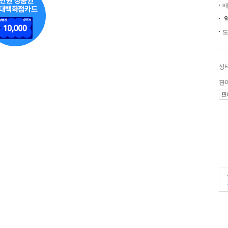
배
도
상
판
판