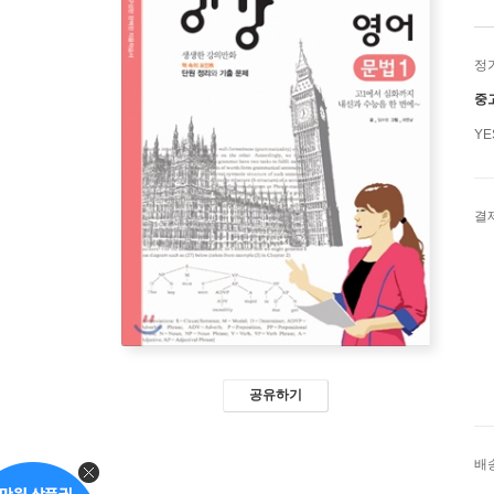
정
중
Y
결
공유하기
배