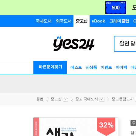
국내도서
외국도서
중고샵
eBook
크레마클럽
C
빠른분야찾기
베스트
신상품
이벤트
바이백
매
웰컴
중고샵
중고 국내도서
중고등참고서
중
32%
임