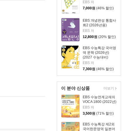
EBS 저
7,000
원
(46% 할인)
EBS 개념완성 통합사
회2 (2026년용)
EBS 저
12,800
원
(20% 할인)
EBS 수능특강 국어영
역 문학 (2026년)
(2027 수능대비)
EBS 저
7,300
원
(46% 할인)
이 분야 신상품
더보기
EBS 수능연계교재의
VOCA 1800 (2022년)
EBS 저
3,500
원
(71% 할인)
EBS 수능특강 제2외
국어한문영역 일본어