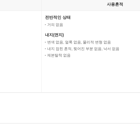
사용흔적
전반적인 상태
거의 없음
내지(면지)
변색 없음, 얼룩 없음, 물리적 변형 없음
내지 접힌 흔적, 찢어진 부분 없음, 낙서 없음
제본탈착 없음