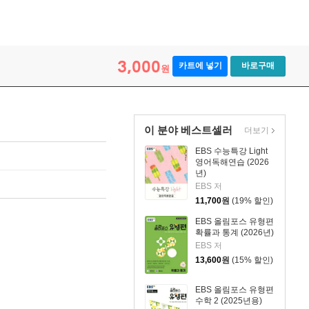
3,000
카트에 넣기
바로구매
원
이 분야 베스트셀러
더보기
EBS 수능특강 Light
영어독해연습 (2026
년)
EBS 저
11,700
원
(19% 할인)
EBS 올림포스 유형편
확률과 통계 (2026년)
EBS 저
13,600
원
(15% 할인)
EBS 올림포스 유형편
수학 2 (2025년용)