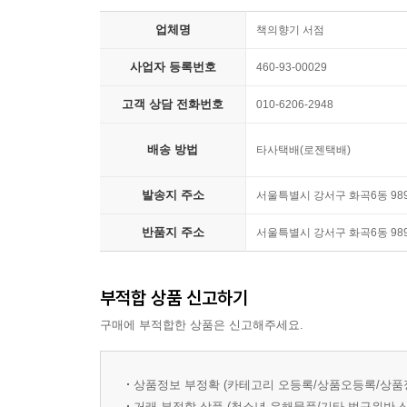
실전 문제 02
업체명
책의향기 서점
III. 조선 시대의 문학
사업자 등록번호
460-93-00029
★ 조선 시대의 문학사
1. 악장과 언해, 한시
고객 상담 전화번호
010-6206-2948
2. 시조
3. 가사
배송 방법
타사택배(로젠택배)
4. 잡가와 민요, 무가
발송지 주소
5. 한문 소설
서울특별시 강서구 화곡6동 98
6. 국문 소설
반품지 주소
서울특별시 강서구 화곡6동 98
7. 판소리
8. 고전 수필
9. 민속극과 가면극
부적합 상품 신고하기
실전 문제 01
구매에 부적합한 상품은 신고해주세요.
실전 문제 02
실전 문제 03
실전 문제 04
상품정보 부정확 (카테고리 오등록/상품오등록/상품
거래 부적합 상품 (청소년 유해물품/기타 법규위반 