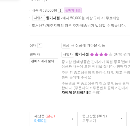
배송비 : 3,000원
판매자 배송
사업자
향기서점
에서 50,000원 이상 구매 시 무료배송
도서산간/제주지역의 경우 추가 배송비가 발생할 수 있습니다.
상태
새 상품에 가까운 상품
최상
판매자
향기서점
(87명 평가
사업자
판매자에게 문의
중고샵 판매상품은 판매자가 직접 등록/판매
상품과 내용에 모든 책임을 집니다.
(판매자 
주문 전 중고상품의 정확한 상태 및 재고 문
통해 문의해 주세요.
주문완료 후 중고상품의 취소 및 반품은 판매
합니다. (주문내역 > 주문번호 클릭 > 판매자
자에게 문의하기]
로 문의)
새상품
(절판)
중고상품 (30개)
9,450원
모두보기