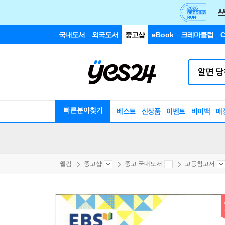
국내도서
외국도서
중고샵
eBook
크레마클럽
C
빠른분야찾기
베스트
신상품
이벤트
바이백
매
웰컴
중고샵
중고 국내도서
고등참고서