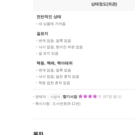
상태정도(외관)
전반적인 상태
새 상품에 가까움
겉표지
변색 없음, 얼룩 없음
낙서 없음, 찢어진 부분 없음
겉 표지 있음
책등, 책배, 책아래위
변색 없음, 얼룩 없음
낙서 없음, 닳은 흔적 없음
책등 접힌 흔적 없음
판매자 :
향기서점
(87명 평가)
사업자
특이사항 : 도서번호(9-11번)
목차