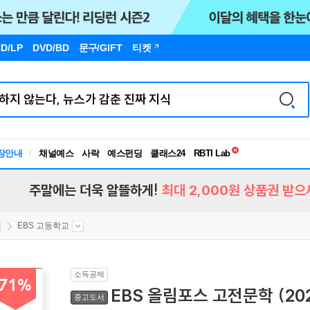
D/LP
DVD/BD
문구
/GIFT
티켓
독서유형검사
RBTI Lab
장안내
채널예스
사락
예스펀딩
클래스24
독서유형검사
주말에는 더욱 알뜰하게!
최대 2,000원 상품권 받으
EBS 고등학교
소득공제
71%
EBS 올림포스 고전문학 (20
중고도서