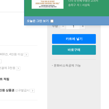
판매중
한정판매
오늘은 그만 보기
수량
카트에 넣기
바로구매
 400건, 4만원 이상
문화비소득공제 가능
첫결제 3천원
인트 적립
만원 상품권
신규발급시