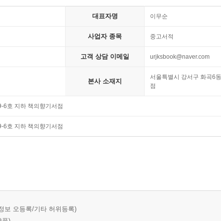
대표자명
이무순
사업자 종목
중고서적
고객 상담 이메일
urjksbook@naver.com
서울특별시 강서구 화곡6동 
본사 소재지
점
9-6호 지하 책의향기서점
9-6호 지하 책의향기서점
정보 오등록/기타 허위등록)
상품)