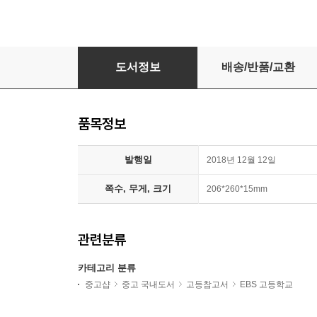
EBS 올림포스 고전문학 (2025년용)
도서정보
배송/반품/교환
품목정보
발행일
2018년 12월 12일
쪽수, 무게, 크기
206*260*15mm
관련분류
카테고리 분류
중고샵
중고 국내도서
고등참고서
EBS 고등학교