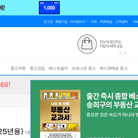
로그인
회원가입
마이페이지
카트
주문/배송
고객센터
Gl
중고쿠폰
중고전집
베스트셀러
새로나온 중고
예스24배송 중고
세요!
25년용)
내신과 수능의 기초, 고등 문학 공부의 시작