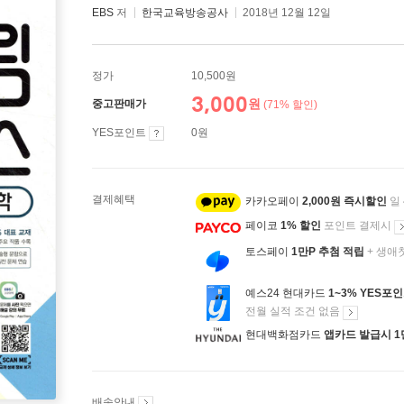
EBS
저
한국교육방송공사
2018년 12월 12일
정가
10,500원
3,000
원
중고판매가
(71% 할인)
YES포인트
0원
결제혜택
카카오페이
2,000원 즉시할인
일
페이코
1% 할인
포인트 결제시
토스페이
1만P 추첨 적립
+ 생애
예스24 현대카드
1~3% YES포
전월 실적 조건 없음
현대백화점카드
앱카드 발급시 1
배송안내