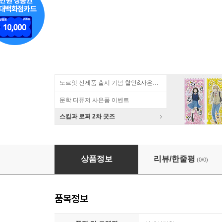
노르잇 신제품 출시 기념 할인&사은품 증정!
문학 디퓨저 사은품 이벤트
스킵과 로퍼 2차 굿즈
학원 아이돌 마스터 반프레스토 치비구루미 봉제인형 Jo
상품정보
리뷰/한줄평
(0/0)
품목정보