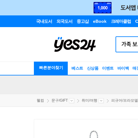
국내도서
외국도서
중고샵
eBook
크레마클럽
C
빠른분야찾기
베스트
신상품
이벤트
바이백
매
웰컴
문구/GIFT
취미/여행
피규어/프라모델