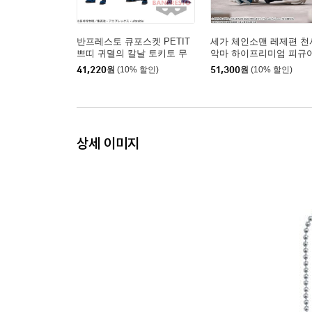
반프레스토 큐포스켓 PETIT
세가 체인소맨 레제편 천
쁘띠 귀멸의 칼날 토키토 무
악마 하이프리미엄 피규
이치로 피규어
41,220
원
(10% 할인)
51,300
원
(10% 할인)
상세 이미지