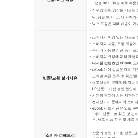
오늘 06시 30분 이후 주문
직수입 음반/영상물/기프트 
단, 당일 00시~13시 사이
박스 포장은 택배 배송이 가
소비자의 책임 있는 사유로 
소비자의 사용, 포장 개봉에 
복제가 가능한 상품 등의 포장을 
소비자의 요청에 따라 개별
디지털 컨텐츠인 eBook, 
eBook 대여 상품은 대여 기
모바일 쿠폰 등록 후 취소/환
반품/교환 불가사유
중고상품이 구매확정(자동 
LP상품의 재생 불량 원인이 기
시간의 경과에 의해 재판매가
전자상거래 등에서의 소비자
eBook 세트 상품은 일괄 
1개의 상품으로 취급 및 판매
우, 세트 상품 전부 및 세트
상품의 불량에 의한 반품, 교
소비자 피해보상