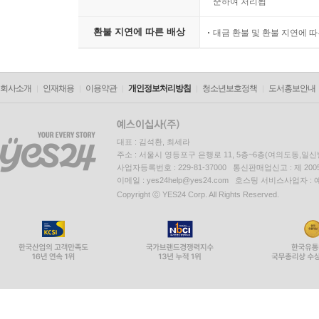
준하여 처리됨
환불 지연에 따른 배상
대금 환불 및 환불 지연에 
회사소개
인재채용
이용약관
개인정보처리방침
청소년보호정책
도서홍보안내
대표 : 김석환, 최세라
주소 : 서울시 영등포구 은행로 11, 5층~6층(여의도동,일신
사업자등록번호 : 229-81-37000 통신판매업신고 : 제 200
이메일 : yes24help@yes24.com 호스팅 서비스사업자 :
Copyright ⓒ YES24 Corp. All Rights Reserved.