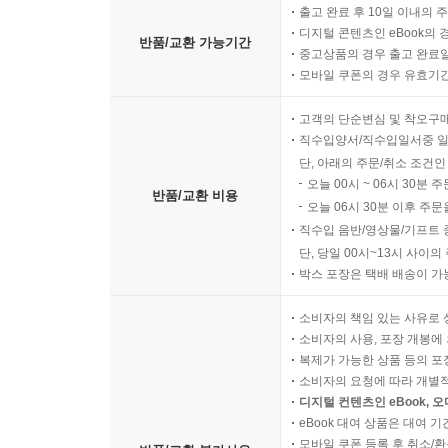
출고 완료 후 10일 이내의 
디지털 콘텐츠인 eBook의 
반품/교환 가능기간
중고상품의 경우 출고 완료일
모바일 쿠폰의 경우 유효기간(
고객의 단순변심 및 착오구
직수입양서/직수입일서중 일
단, 아래의 주문/취소 조건인
오늘 00시 ~ 06시 30분 
반품/교환 비용
오늘 06시 30분 이후 주문
직수입 음반/영상물/기프트 
단, 당일 00시~13시 사이
박스 포장은 택배 배송이 가
소비자의 책임 있는 사유로 
소비자의 사용, 포장 개봉에 
복제가 가능한 상품 등의 포장을 
소비자의 요청에 따라 개별
디지털 컨텐츠인 eBook, 
eBook 대여 상품은 대여 기
모바일 쿠폰 등록 후 취소/환