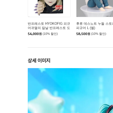
반프레스토 HYOKOFIG 피규
후류 데스노트 누들 스토
어귀멸의 칼날 반프레스토 도
피규어 L (엘)
우마
54,000
원
(10% 할인)
58,500
원
(10% 할인)
상세 이미지