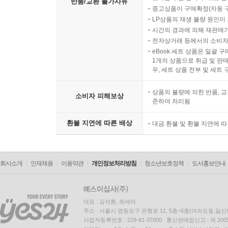
반품/교환 불가사유
중고상품이 구매확정(자동 
LP상품의 재생 불량 원인이 기
시간의 경과에 의해 재판매가
전자상거래 등에서의 소비자
eBook 세트 상품은 일괄 
1개의 상품으로 취급 및 판매
우, 세트 상품 전부 및 세트
상품의 불량에 의한 반품, 교
소비자 피해보상
준하여 처리됨
환불 지연에 따른 배상
대금 환불 및 환불 지연에 
회사소개
인재채용
이용약관
개인정보처리방침
청소년보호정책
도서홍보안내
대표 : 김석환, 최세라
주소 : 서울시 영등포구 은행로 11, 5층~6층(여의도동,일신
사업자등록번호 : 229-81-37000 통신판매업신고 : 제 200