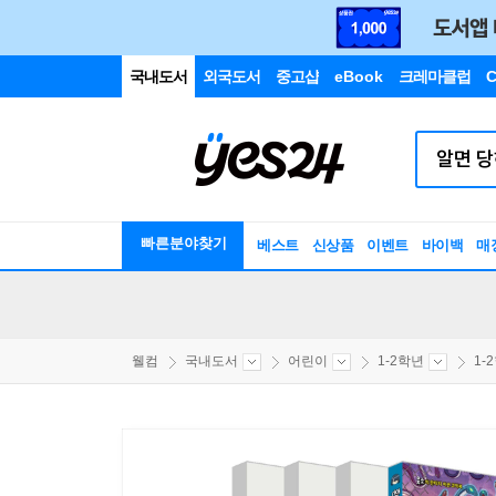
국내도서
외국도서
중고샵
eBook
크레마클럽
C
빠른분야찾기
베스트
신상품
이벤트
바이백
매
웰컴
국내도서
어린이
1-2학년
1-