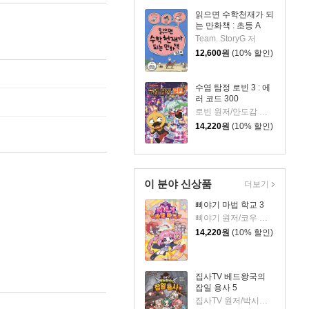
읽으면 수학천재가 되
는 만화책 : 초등 A
Team. StoryG 저
12,600
원
(10% 할인)
수염 탐정 로빈 3 : 에
러 코드 300
로빈 원저/안도감 글/정수영 그림
14,220
원
(10% 할인)
이 분야 신상품
더보기
삐야기 마법 학교 3
삐야기 원저/코우 글/김기수,김지민 그림
14,220
원
(10% 할인)
집사TV 베드왕국의
잡일 용사 5
집사TV 원저/박시연 글/권수영 그림