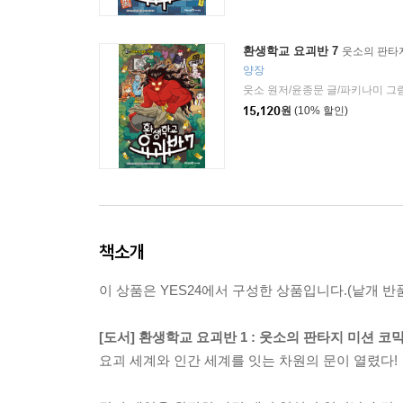
환생학교 요괴반 7
웃소의 판타
양장
웃소 원저/윤종문 글/파키나미 그
15,120
원
(10% 할인)
책소개
이 상품은 YES24에서 구성한 상품입니다.(낱개 반품
[도서] 환생학교 요괴반 1 : 웃소의 판타지 미션 코
요괴 세계와 인간 세계를 잇는 차원의 문이 열렸다!