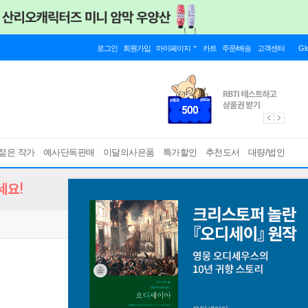
로그인
회원가입
마이페이지
카트
주문/배송
고객센터
Gl
젊은 작가
예사단독판매
이달의사은품
특가할인
추천도서
대량/법인
세요!