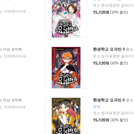
웃소 원저/윤종문 글/파키
림
미래엔아이세움
2023년 07월 06일
|
|
15,120
원
(10% 할인)
환생학교 요괴반 4
지 미션 코믹북
웃소
림
미래엔아이세움
2024년 03월 28일
웃소 원저/윤종문 글/파키
|
|
15,120
원
(10% 할인)
환생학교 요괴반 6
지 미션 코믹북
웃소
양장
림
미래엔아이세움
2025년 01월 16일
|
|
웃소 원저/윤종문 글/파키
15,120
원
(10% 할인)