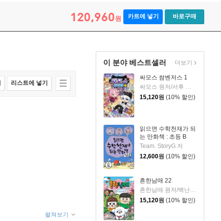
120,960
카트에 넣기
바로구매
원
이 분야 베스트셀러
더보기
싸모스 쌈벤저스 1
매
리스트에 넣기
싸모스 원저/서후 글/김기수,민승기 그림
15,120
원
(10% 할인)
읽으면 수학천재가 되
는 만화책 : 초등 B
Team. StoryG 저
12,600
원
(10% 할인)
흔한남매 22
흔한남매 원저/백난도 글/유난희 그림/흔한컴퍼니 감수
15,120
원
(10% 할인)
펼쳐보기