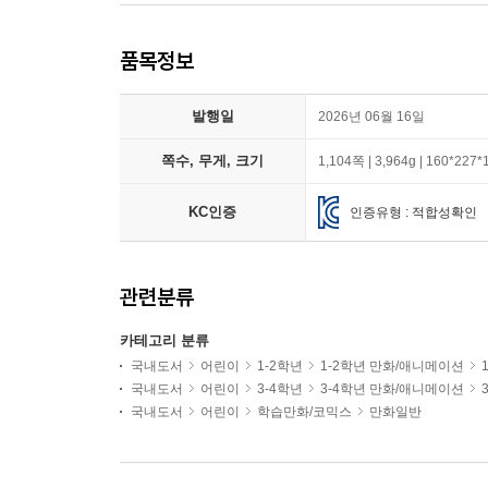
품목정보
발행일
2026년 06월 16일
쪽수, 무게, 크기
1,104쪽 | 3,964g | 160*227
KC인증
인증유형 : 적합성확인
관련분류
카테고리 분류
국내도서
어린이
1-2학년
1-2학년 만화/애니메이션
국내도서
어린이
3-4학년
3-4학년 만화/애니메이션
국내도서
어린이
학습만화/코믹스
만화일반