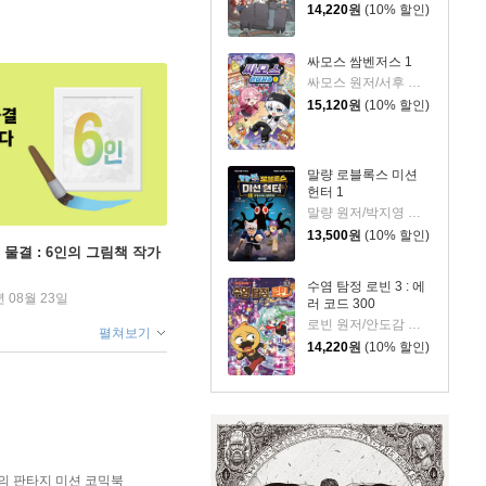
14,220
원
(10% 할인)
싸모스 쌈벤저스 1
싸모스 원저/서후 글/김기수,민승기 그림
15,120
원
(10% 할인)
말량 로블록스 미션
헌터 1
말량 원저/박지영 그림
13,500
원
(10% 할인)
 물결 : 6인의 그림책 작가
수염 탐정 로빈 3 : 에
년 08월 23일
러 코드 300
로빈 원저/안도감 글/정수영 그림
펼쳐보기
14,220
원
(10% 할인)
의 판타지 미션 코믹북