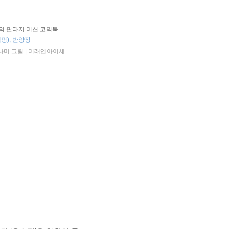
의 판타지 미션 코믹북
랩핑), 반양장
나미 그림
미래엔아이세움
2026년 06월 16일
|
|