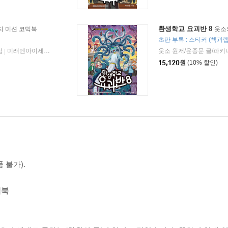
환생학교 요괴반 8
지 미션 코믹북
웃소
초판 부록 : 스티커 (책과
림
미래엔아이세움
2025년 12월 23일
웃소 원저/윤종문 글/파키
|
|
15,120
원
(10% 할인)
 불가).
믹북