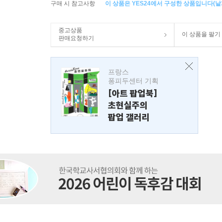
구매 시 참고사항
이 상품은 YES24에서 구성한 상품입니다(낱개
중고상품
이 상품을 팔기
판매요청하기
프랑스
퐁피두센터 기획
[아트 팝업북]
초현실주의
팝업 갤러리