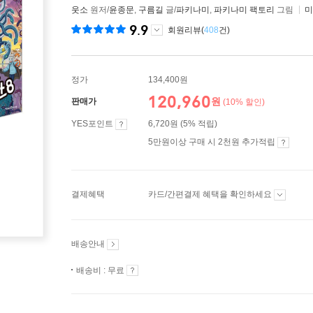
웃소
원저/
윤종문
,
구름길
글/
파키나미
,
파키나미 팩토리
그림
미
9.9
회원리뷰(
408
건)
정가
134,400원
120,960
원
판매가
(10% 할인)
YES포인트
6,720원 (5% 적립)
5만원이상 구매 시 2천원 추가적립
결제혜택
카드/간편결제 혜택을 확인하세요
배송안내
배송비 : 무료