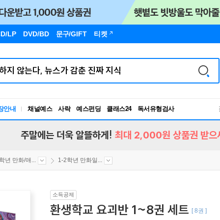
D/LP
DVD/BD
문구
/GIFT
티켓
장안내
채널예스
사락
예스펀딩
클래스24
독서유형검사
RBTI Lab
독서유형검사
주말에는 더욱 알뜰하게!
최대 2,000원 상품권 받으
2학년 만화/애...
1-2학년 만화일...
소득공제
환생학교 요괴반 1~8권 세트
[ 8권 ]