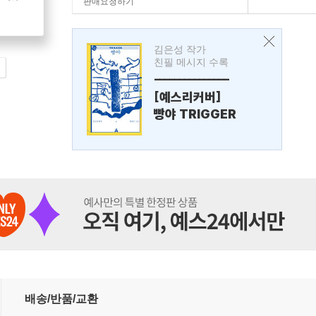
판매요청하기
김은성 작가
친필 메시지 수록
---------------
[예스리커버]
빵야 TRIGGER
배송/반품/교환