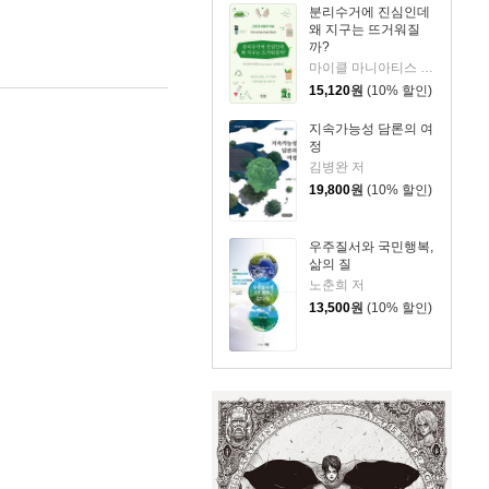
분리수거에 진심인데
왜 지구는 뜨거워질
까?
마이클 마니아티스 저/김지혜 역
15,120
원
(10% 할인)
지속가능성 담론의 여
정
김병완 저
19,800
원
(10% 할인)
우주질서와 국민행복,
삶의 질
노춘희 저
13,500
원
(10% 할인)