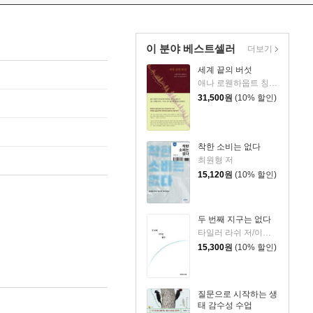
이 분야 베스트셀러
더보기
세계 끝의 버섯
애나 로웬하웁트 칭 저/노고운 역
31,500
원
(10% 할인)
착한 소비는 없다
최원형 저
15,120
원
(10% 할인)
두 번째 지구는 없다
타일러 라쉬 저/이영란 감수
15,300
원
(10% 할인)
질문으로 시작하는 생
태 감수성 수업