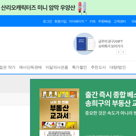
로그인
회원가입
마이페이지
카트
주문/배송
고객센터
Gl
젊은 작가
예사단독판매
이달의사은품
특가할인
추천도서
대량/법인