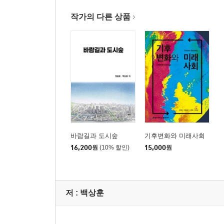
3.4.1 도로 재비산먼지 발생 현황
3.4.2 기간별 도로 재비산먼지 발생현황
작가의 다른 상품
3.5 도로 재비산먼지 저감사업 효과 추정
3.5.1 미세먼지 계절관리제 실시 효과
3.5.2 미세먼지 제거차량 운영 효과
4장 주민생활공간 미세먼지관리 기획리빙랩 사례
4.1 기획리빙랩 운영 개요
4.1.1 배경 및 필요성
4.1.2 기획리빙랩 구성과 운영내용
바람길과 도시숲
기후변화와 미래사회
4.2 주민생활공간 미세먼지 문제 파악
16,200
원
(10% 할인)
15,000
원
4.2.1 현장조사
4.2.2 주민설문조사
4.3 주민생활공간 미세먼지 관리 시범사업
저 :
백상훈
4.3.1 시범사업 지역 선정
4.3.2 실시간 현장 맞춤형 미세먼지 모니터링 체계 