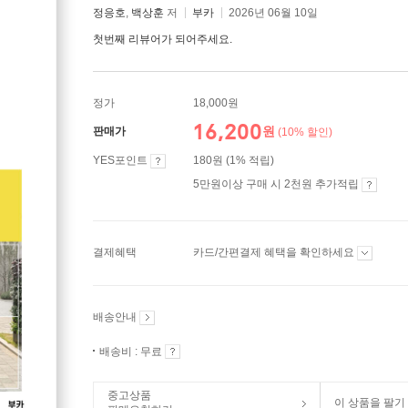
정응호
,
백상훈
저
부카
2026년 06월 10일
첫번째 리뷰어가 되어주세요.
정가
18,000원
16,200
원
판매가
(10% 할인)
YES포인트
180원 (1% 적립)
5만원이상 구매 시 2천원 추가적립
결제혜택
카드/간편결제 혜택을 확인하세요
배송안내
배송비 : 무료
중고상품
이 상품을 팔기