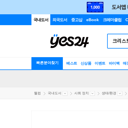
국내도서
외국도서
중고샵
eBook
크레마클럽
C
빠른분야찾기
베스트
신상품
이벤트
바이백
매
웰컴
국내도서
사회 정치
생태/환경