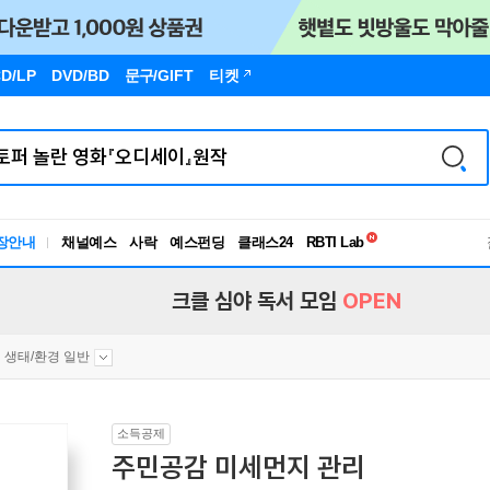
D/LP
DVD/BD
문구
/GIFT
티켓
독서유형검사
RBTI Lab
장안내
채널예스
사락
예스펀딩
클래스24
독서유형검사
크클 심야 독서 모임
OPEN
생태/환경 일반
소득공제
주민공감 미세먼지 관리