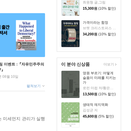
최원형 글,그림
15,300
원
(10% 할인)
가격이라는 함정
브렛 크리스토퍼스 저/이동구 역
34,200
원
(10% 할인)
이 분야 신상품
림 이벤트 :『자유민주주의
더보기
?』
영원 부르기: 어떻게
년 08월 10일
슬픔이 미래를 지키는
가
펼쳐보기
로런 마컴 저/황은주 역
13,500
원
(10% 할인)
생태적 재지역화
김성균 저
45,600
원
(5% 할인)
는 미세먼지 관리가 실행