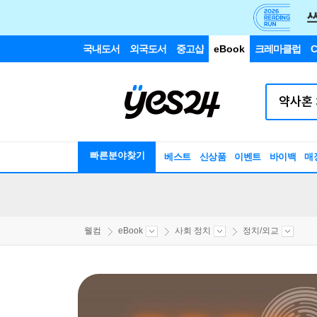
국내도서
외국도서
중고샵
eBook
크레마클럽
C
빠른분야찾기
베스트
신상품
이벤트
바이백
매
웰컴
eBook
사회 정치
정치/외교