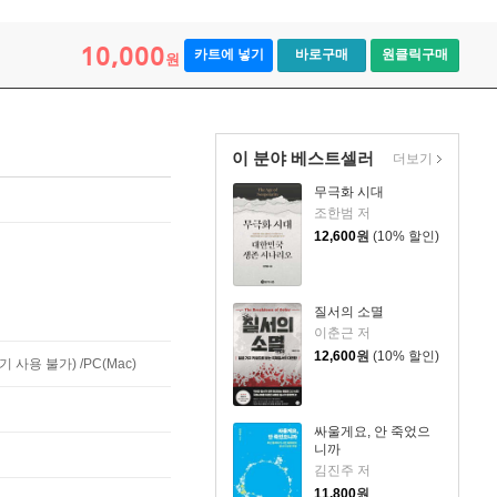
10,000
카트에 넣기
바로구매
원클릭구매
원
이 분야 베스트셀러
더보기
무극화 시대
조한범 저
12,600
원
(10% 할인)
질서의 소멸
이춘근 저
12,600
원
(10% 할인)
사용 불가) /PC(Mac)
싸울게요, 안 죽었으
니까
김진주 저
11,800
원