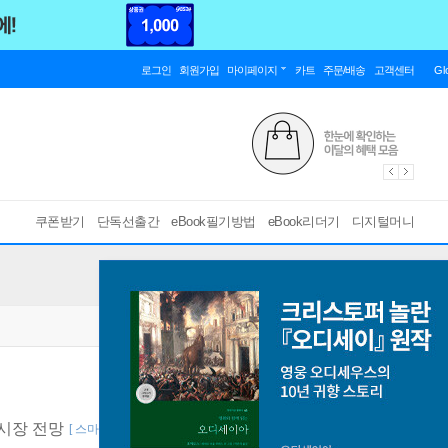
로그인
회원가입
마이페이지
카트
주문/배송
고객센터
Gl
쿠폰받기
단독선출간
eBook필기방법
eBook리더기
디지털머니
융시장 전망
[ 스마트한 PDF 필기 기능을 사용해 보세요! ]