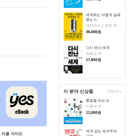
세계화는 어떻게 실패
했는가
데이비드 J. 린치 저/이혜진 역/최준영 감수
36,000
원
다시 만난 세계
김희교 저
17,850
원
이 분야 신상품
더보기
통일을 보는 눈
이종석 저
11,000
원
제국 없는 제국주의
ok 이용 가이드