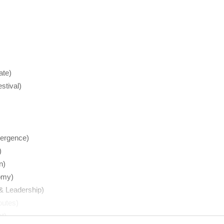
te)
tival)
ergence)
)
n)
omy)
Leadership)
utes)
t)