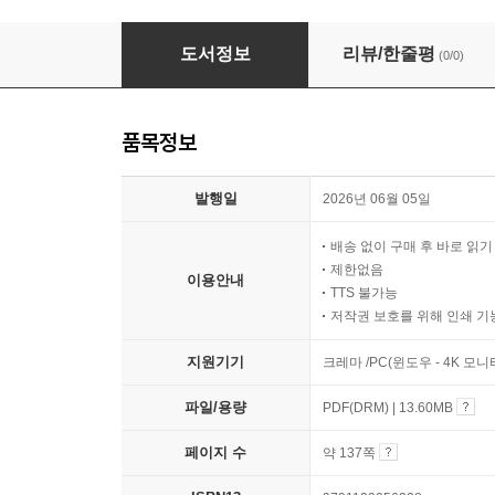
2026 그 이후
도서정보
리뷰/한줄평
(0/0)
품목정보
발행일
2026년 06월 05일
배송 없이 구매 후 바로 읽
제한없음
이용안내
TTS 불가능
저작권 보호를 위해 인쇄 기
지원기기
크레마 /PC(윈도우 - 4K 모
파일/용량
PDF(DRM) | 13.60MB
페이지 수
약 137쪽