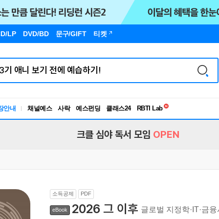
D/LP
DVD/BD
문구
/GIFT
티켓
독서유형검사
RBTI Lab
장안내
채널예스
사락
예스펀딩
클래스24
독서유형검사
크클 심야 독서 모임
OPEN
소득공제
PDF
2026 그 이후
글로벌 지정학·IT·금
eBook