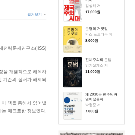
시대
김성해 저
17,000
원
펼쳐보기
문명의 거짓말
막스 노르다우 저
8,000
원
제전략문제연구소(IISS)
전체주의의 문법
읽기설계소 저
 상징을 개별적으로 해독하
11,000
원
알던 기존의 질서가 해체되
왜 2030은 민주당과
멀어졌을까
 이 책을 통해서 읽어낼
박형준 저
하는 매크로한 정보였다.
7,000
원