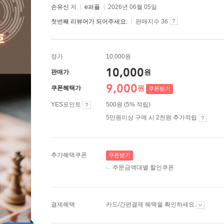
손유신
저
e퍼플
2026년 06월 05일
첫번째 리뷰어가 되어주세요.
판매지수 36
정가
10,000원
10,000
원
판매가
9,000
원
쿠폰혜택가
쿠폰받기
YES포인트
500원 (5% 적립)
5만원이상 구매 시 2천원 추가적립
추가혜택쿠폰
쿠폰받기
주문금액대별 할인쿠폰
결제혜택
카드/간편결제 혜택을 확인하세요