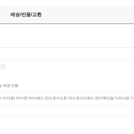
배송/반품/교환
기
능 제공 안함
니터 미지원) /아이폰 /아이패드 /안드로이드폰 /안드로이드패드 /전자책단말기(저사양 기기 