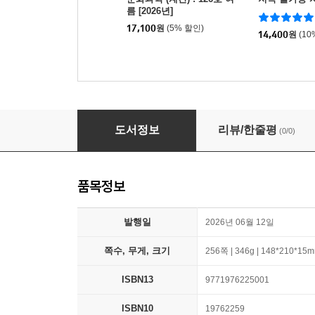
름 [2026년]
17,100
원
(5% 할인)
14,400
원
(10
녹색평론 (계간) : 여름 [2026]
도서정보
리뷰/한줄평
(0/0)
품목정보
발행일
2026년 06월 12일
쪽수, 무게, 크기
256쪽 | 346g | 148*210*15
ISBN13
9771976225001
ISBN10
19762259