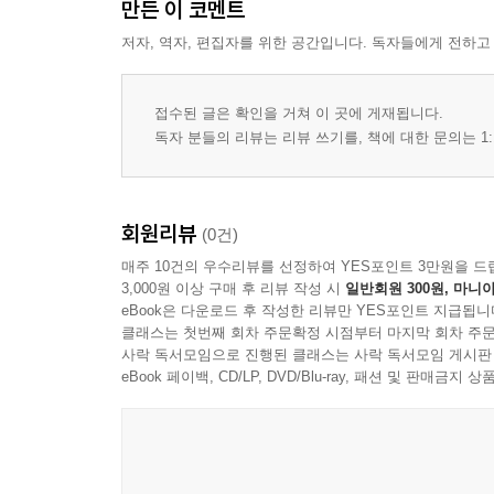
만든 이 코멘트
우리 삶은 왜 외롭고 불안하게 되었을까(中) | 박혜
저자, 역자, 편집자를 위한 공간입니다. 독자들에게 전하고
[특집] 화폐와 시장을 설계하는 대안적 방식
브라질의 유토피아 도시, 마리카 | 박용남
접수된 글은 확인을 거쳐 이 곳에 게재됩니다.
먹거리, 지역에서 시작되는 돌봄의 경제 | 황영모
독자 분들의 리뷰는 리뷰 쓰기를, 책에 대한 문의는 1:
번영을 위한 조건은 무엇일까 | 팀 잭슨
연작소설 〈마을〉 2화
회원리뷰
(0건)
막내 달팽이의 하루 | 김탁환
매주 10건의 우수리뷰를 선정하여 YES포인트 3만원을 드
3,000원 이상 구매 후 리뷰 작성 시
일반회원 300원, 마니아
다시 읽는 고전(3)
eBook은 다운로드 후 작성한 리뷰만 YES포인트 지급됩니
다시, ‘한생명’의 길로 | 장병윤
클래스는 첫번째 회차 주문확정 시점부터 마지막 회차 주문
사락 독서모임으로 진행된 클래스는 사락 독서모임 게시판
eBook 페이백, CD/LP, DVD/Blu-ray, 패션 및 판매금
시
존재하지 않는 대피소 외 1편 | 송찬호
거룩이 외 1편 | 백숙현