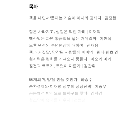
목차
책을 내면서/문제는 기술이 아니라 경제다 | 김정현
집은 사라지고, 살길은 막힌 자리 | 이재덕
핵산업은 과연 황금알을 낳는 거위일까 | 이헌석
노후 원전의 수명연장에 대하여 | 진재용
핵과 거짓말, 망각된 사람들의 이야기 | 린다 펜츠 
원자력은 평화를 가져오지 못한다 | 아오키 미키
원전과 핵무기, 무엇이 다른가 | 김찬휘
66개의 ‘밀양’을 만들 것인가 | 하승수
순환경제와 이재명 정부의 성장전략 | 이승무
공동체적 방식으로 돌파구를 찾다 | 김자경
철조망에 솟대를 세우자 | 전범선
땅끝에서 다시 묻다 | 김용휘