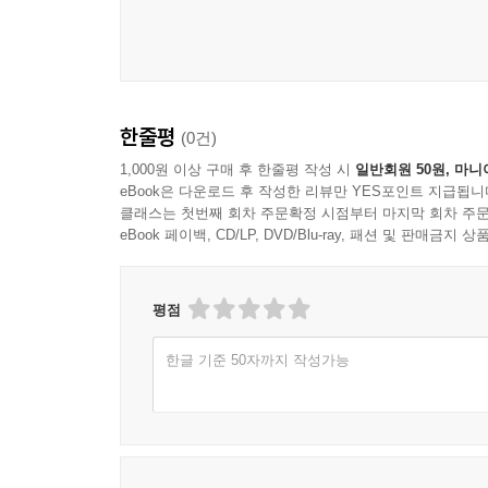
연재
생명평화 오디세이(8)/생명평화와 샤머니즘 | 황대
자급을 생각한다(10)/고립되지 않는 돌봄 | 유여원
서평
한줄평
(0건)
가치 있는 일을 하며 살고 싶은 당신에게 | 이나미
1,000원 이상 구매 후 한줄평 작성 시
일반회원 50원, 마니
《일터의 소로》
eBook은 다운로드 후 작성한 리뷰만 YES포인트 지급됩니
클래스는 첫번째 회차 주문확정 시점부터 마지막 회차 주문
왜 기후민주주의를 말하는가 | 최원형
eBook 페이백, CD/LP, DVD/Blu-ray, 패션 및 판매금
《왜 극우는 기후위기를 부정하는가》
평점
아름답고 풍요로운 삶으로의 초대 | 김선애
《배고프고 아름다운 동물들》
한글 기준 50자까지 작성가능
누구의 바다, 어떤 바다여야 하는가 | 박주희
《블루 뉴딜》
잃어버린 감각을 되살리는 물음표 | 김찬호