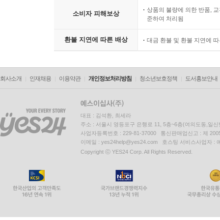
상품의 불량에 의한 반품, 교
소비자 피해보상
준하여 처리됨
환불 지연에 따른 배상
대금 환불 및 환불 지연에 
회사소개
인재채용
이용약관
개인정보처리방침
청소년보호정책
도서홍보안내
대표 : 김석환, 최세라
주소 : 서울시 영등포구 은행로 11, 5층~6층(여의도동,일신
사업자등록번호 : 229-81-37000 통신판매업신고 : 제 200
이메일 : yes24help@yes24.com 호스팅 서비스사업자 :
Copyright ⓒ YES24 Corp. All Rights Reserved.