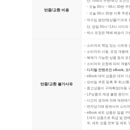
단, 아래의 주문/취소 조건인
오늘 00시 ~ 06시 30분 
반품/교환 비용
오늘 06시 30분 이후 주문
직수입 음반/영상물/기프트 
단, 당일 00시~13시 사이
박스 포장은 택배 배송이 가
소비자의 책임 있는 사유로 
소비자의 사용, 포장 개봉에 
복제가 가능한 상품 등의 포장을 
소비자의 요청에 따라 개별
디지털 컨텐츠인 eBook, 
eBook 대여 상품은 대여 기
모바일 쿠폰 등록 후 취소/환
반품/교환 불가사유
중고상품이 구매확정(자동 
LP상품의 재생 불량 원인이 기
시간의 경과에 의해 재판매가
전자상거래 등에서의 소비자
eBook 세트 상품은 일괄 
1개의 상품으로 취급 및 판매
우, 세트 상품 전부 및 세트