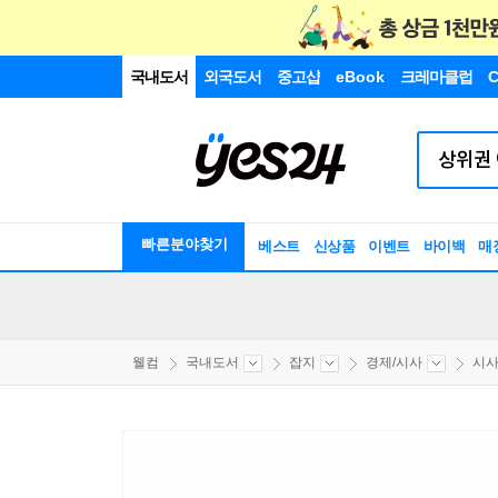
국내도서
외국도서
중고샵
eBook
크레마클럽
C
빠른분야찾기
베스트
신상품
이벤트
바이백
매
웰컴
국내도서
잡지
경제/시사
시사