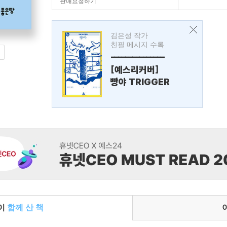
판매요청하기
김은성 작가
친필 메시지 수록
---------------
[예스리커버]
빵야 TRIGGER
들이
함께 산 책