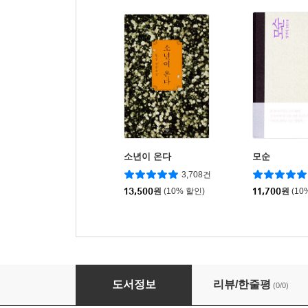
소년이 온다
모순
3,708건
13,500
원
(10% 할인)
11,700
원
(10
감정 십계명
도서정보
리뷰/한줄평
(0/0)