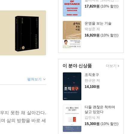
17,820
원
(10% 할인)
운명을 보는 기술
박성준 저
16,920
원
(10% 할인)
이 분야 신상품
더보기
조직호구
펼쳐보기
한규은 저
14,100
원
다들 괜찮은 척하며
살고 있었다
우지 못한 채 살아간다.
김민식 저
키며 삶의 방향을 바로 세
15,300
원
(10% 할인)