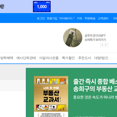
로그인
회원가입
마이페이지
카트
주문/배송
고객센터
Gl
름방학혜택
예사단독판매
이달의사은품
특가할인
추천도서
대량/법인