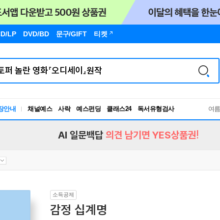
D/LP
DVD/BD
문구
/GIFT
티켓
장안내
채널예스
사락
예스펀딩
클래스24
독서유형검사
여
RBTI Lab
독서유형검사
AI 일문백답
의견 남기면 YES상품권!
소득공제
감정 십계명