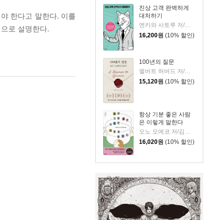
진상 고객 완벽하게
어야 한다고 말한다. 이를
대처하기
엔카와 사토루 저/이주 역
체적으로 설명한다.
16,200
원
(10% 할인)
100년의 질문
엘버트 허버드 저/충희 편
15,120
원
(10% 할인)
항상 기분 좋은 사람
은 이렇게 말한다
오노 모에코 저/김시온 역
16,020
원
(10% 할인)