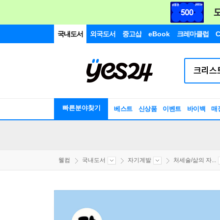
국내도서
외국도서
중고샵
eBook
크레마클럽
C
빠른분야찾기
베스트
신상품
이벤트
바이백
매
웰컴
국내도서
자기계발
처세술/삶의 자...