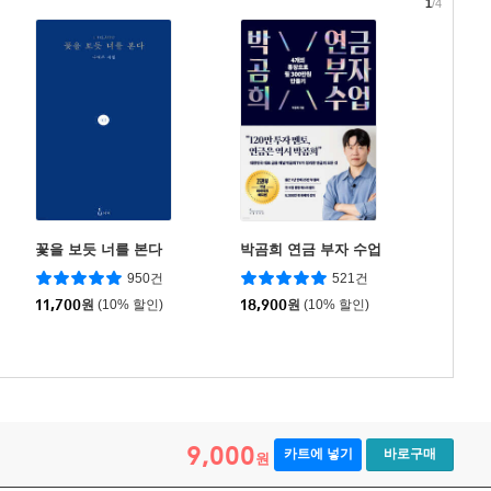
1
/4
꽃을 보듯 너를 본다
박곰희 연금 부자 수업
950건
521건
11,700
원
(10% 할인)
18,900
원
(10% 할인)
9,000
카트에 넣기
바로구매
원