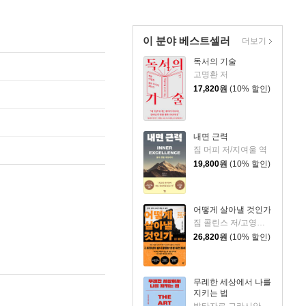
이 분야 베스트셀러
더보기
독서의 기술
고명환 저
17,820
원
(10% 할인)
내면 근력
짐 머피 저/지여울 역
19,800
원
(10% 할인)
어떻게 살아낼 것인가
짐 콜린스 저/고영훈,윤영호 역
26,820
원
(10% 할인)
무례한 세상에서 나를
지키는 법
발타자르 그라시안 저/하와이 대저택 편저