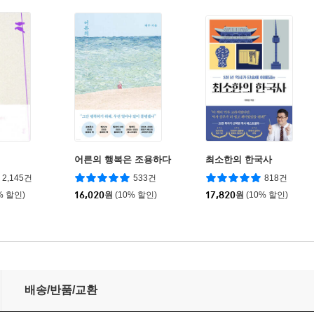
어른의 행복은 조용하다
최소한의 한국사
2,145건
533건
818건
% 할인)
16,020
원
(10% 할인)
17,820
원
(10% 할인)
배송/반품/교환