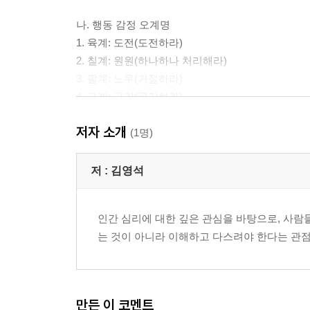
나. 행동 감정 오계명
1. 육계: 도전(도전하라)
2. 칠계: 원원(하나하나 처리해라)
3. 팔계: 노우(거절하라)
4. 구계: 공감(공감하라)
5. 십계: 배려(배려하라)
저자 소개
(1명)
다. 정리
저 :
김영석
II. 감정 사분면
인간 심리에 대한 깊은 관심을 바탕으로, 사람
가. 에너지 감정
는 것이 아니라 이해하고 다스려야 한다는 관점
1. 에너지 크기 감정
2. 에너지 방향 감정
나. 물질 감정
만든 이 코멘트