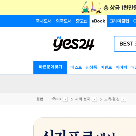
국내도서
외국도서
중고샵
eBook
크레마클럽
C
빠른분야찾기
베스트
신상품
이벤트
바이백
매
웰컴
eBook
사회 정치
교육/환경