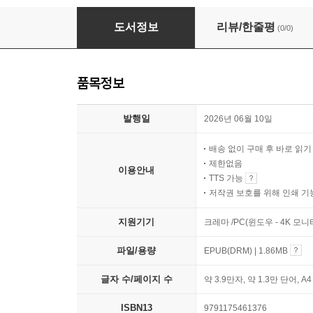
싱가포르에서 미래를 보다
도서정보
리뷰/한줄평
(0/0)
품목정보
발행일
2026년 06월 10일
배송 없이 구매 후 바로 읽
제한없음
이용안내
TTS 가능
저작권 보호를 위해 인쇄 기
지원기기
크레마 /PC(윈도우 - 4K 모
파일/용량
EPUB(DRM) | 1.86MB
글자 수/페이지 수
약 3.9만자, 약 1.3만 단어, A
ISBN13
9791175461376