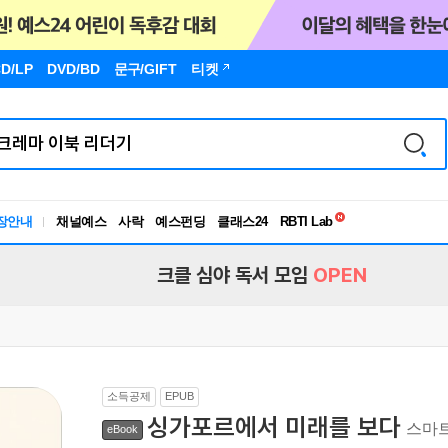
D/LP
DVD/BD
문구
/GIFT
티켓
독서유형검사
RBTI Lab
장안내
채널예스
사락
예스펀딩
클래스24
독서유형검사
크클 심야 독서 모임
OPEN
소득공제
EPUB
싱가포르에서 미래를 보다
스마트
eBook