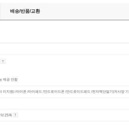
배송/반품/교환
기
능 제공 안함
니터 미지원) /아이폰 /아이패드 /안드로이드폰 /안드로이드패드 /전자책단말기(저사양 기기 
4 약 25쪽