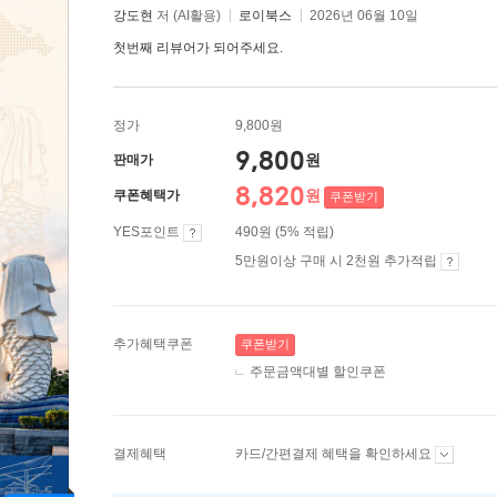
강도현
저 (AI활용)
로이북스
2026년 06월 10일
첫번째 리뷰어가 되어주세요.
정가
9,800원
9,800
원
판매가
8,820
원
쿠폰혜택가
쿠폰받기
YES포인트
490원 (5% 적립)
5만원이상 구매 시 2천원 추가적립
추가혜택쿠폰
쿠폰받기
주문금액대별 할인쿠폰
결제혜택
카드/간편결제 혜택을 확인하세요