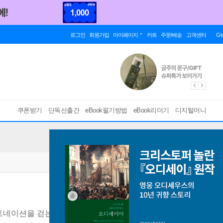
로그인
회원가입
마이페이지
카트
주문/배송
고객센터
Gl
쿠폰받기
단독선출간
eBook필기방법
eBook리더기
디지털머니
네이션을 걷는 사흘의 미래 도시 여행
[ EPUB ]