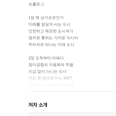
프롤로그
1장 왜 싱가포르인가
미래를 앞당겨 사는 도시
안전하고 깨끗한 도시국가
영어로 통하는 가까운 아시아
무비자로 떠나는 미래 도시
2장 도착부터 미래다
창이공항의 자동화와 주얼
지갑 없이 다니는 도시
카드 한 장으로 타는 MRT
손안의 디지털 정부와 생활
3장 마리나베이의 미래 풍경
저자 소개
마리나베이샌즈와 스카이파크
슈퍼트리와 가든스바이더베이