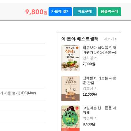
9,800
카트에 넣기
바로구매
원클릭구매
원
이 분야 베스트셀러
더보기
학원보다 식탁을 먼저
바꿔라 1권(생존본능)
전하경 저
7,900
원
장애를 바라보는 새로
운 관점
김호상 저
사용 불가) /PC(Mac)
12,000
원
고릴라는 핸드폰을 미
워해
박경화 저
8,400
원