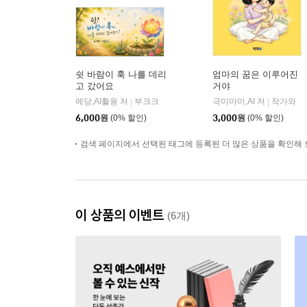
쉿 바람이 훅 나를 데리
엄마의 꿈은 이루어진
고 갔어요
거야
예당,AI활용 저
부크크
극미마미,AI 저
작가와
|
|
6,000
원
(0% 할인)
3,000
원
(0% 할인)
검색 페이지에서 선택된 태그에 등록된 더 많은 상품을 확인해 
이 상품의 이벤트
(6개)