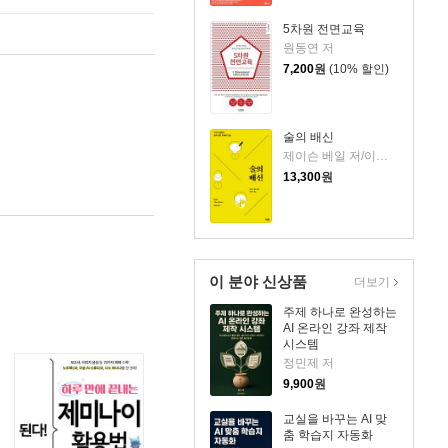
5차원 전면교육
원동연 저
7,200
원
(10% 할인)
술의 배신
제이슨 베일 저/이원기 역
13,300
원
이 분야 신상품
더보기
주제 하나로 완성하는
AI 온라인 강좌 제작
시스템
정민제 저
9,900
원
교실을 바꾸는 AI 맞
춤 학습지 자동화