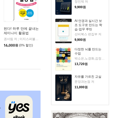
정민제 저
9,900
원
AI 안경과 실시간 보
조 도구로 만드는 학
된다! 하루 만에 끝내는
습·업무 루틴
제미나이 활용법
선비북스 편집부 저
권서림 저
이지스퍼블리싱 (주)
|
9,900
원
16,000
원
(0% 할인)
다정한 뇌를 만드는
수업
박소은,노경화,김정하,정미숙,전지훈,이종필,박지현,박지영 저
13,720
원
자유를 가르친 교실
문장과논점 저
11,000
원