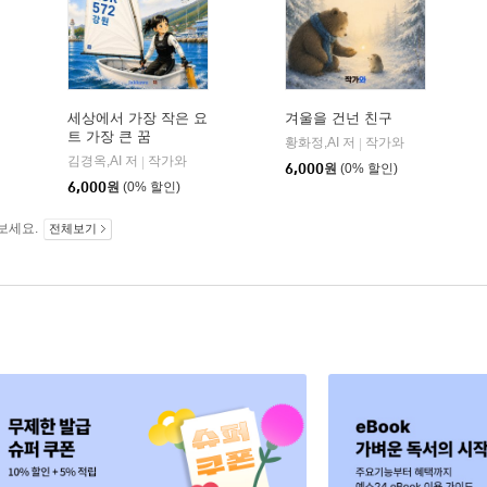
세상에서 가장 작은 요
겨울을 건넌 친구
트 가장 큰 꿈
황화정,AI 저
작가와
|
김경옥,AI 저
작가와
|
6,000
원
(0% 할인)
6,000
원
(0% 할인)
보세요.
전체보기