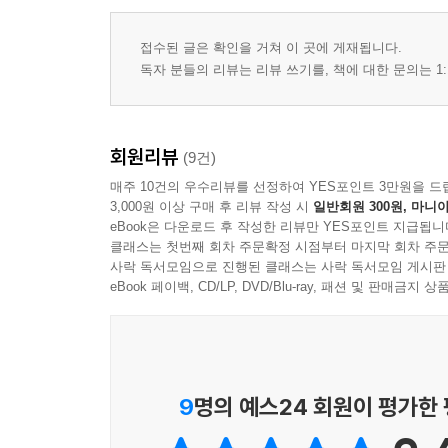
숲속에서 만난 여유 59
그 봄날의 기억, 그리고 지금 61
접수된 글은 확인을 거쳐 이 곳에 게재됩니다.
알록달록한 나로 가는 길 63
독자 분들의 리뷰는 리뷰 쓰기를, 책에 대한 문의는 1:
I’ll Be There 65
이어짐 속에서 자라는 마음 67
나의 책읽기 아지트 69
회원리뷰
(9건)
저무는 빛 71
매주 10건의 우수리뷰를 선정하여 YES포인트 3만원을 드
만두 73
3,000원 이상 구매 후 리뷰 작성 시
일반회원 300원, 마니아
나잇살과 함께 75
eBook은 다운로드 후 작성한 리뷰만 YES포인트 지급됩니
클래스는 첫번째 회차 주문확정 시점부터 마지막 회차 주문
만병통치약 77
사락 독서모임으로 진행된 클래스는 사락 독서모임 게시판
진심을 담는 다는것 79
eBook 페이백, CD/LP, DVD/Blu-ray, 패션 및 판매금
저녁이 들려준 선물 81
레모네이드 한 잔의 힘 83
다시, 내가 좋아하는 일 85
9
명의 예스24 회원이 평가한