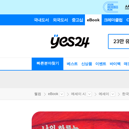
국내도서
외국도서
중고샵
eBook
크레마클럽
C
빠른분야찾기
베스트
신상품
이벤트
바이백
매
웰컴
eBook
에세이 시
에세이
한국