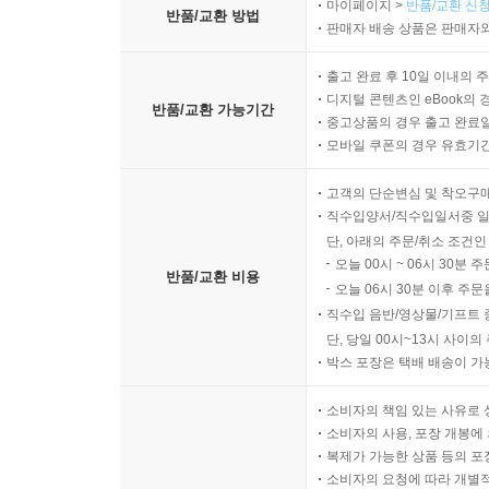
마이페이지 >
반품/교환 신청
반품/교환 방법
판매자 배송 상품은 판매자와
출고 완료 후 10일 이내의 
디지털 콘텐츠인 eBook의 
반품/교환 가능기간
중고상품의 경우 출고 완료일
모바일 쿠폰의 경우 유효기간(
고객의 단순변심 및 착오구
직수입양서/직수입일서중 일
단, 아래의 주문/취소 조건인
오늘 00시 ~ 06시 30분 
반품/교환 비용
오늘 06시 30분 이후 주문
직수입 음반/영상물/기프트 
단, 당일 00시~13시 사이
박스 포장은 택배 배송이 가
소비자의 책임 있는 사유로 
소비자의 사용, 포장 개봉에 
복제가 가능한 상품 등의 포장을 
소비자의 요청에 따라 개별