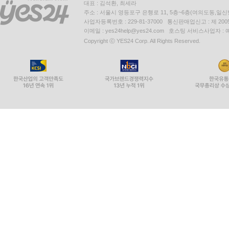
대표 : 김석환, 최세라
주소 : 서울시 영등포구 은행로 11, 5층~6층(여의도동,일신
사업자등록번호 : 229-81-37000 통신판매업신고 : 제 200
이메일 : yes24help@yes24.com 호스팅 서비스사업자 :
Copyright ⓒ YES24 Corp. All Rights Reserved.