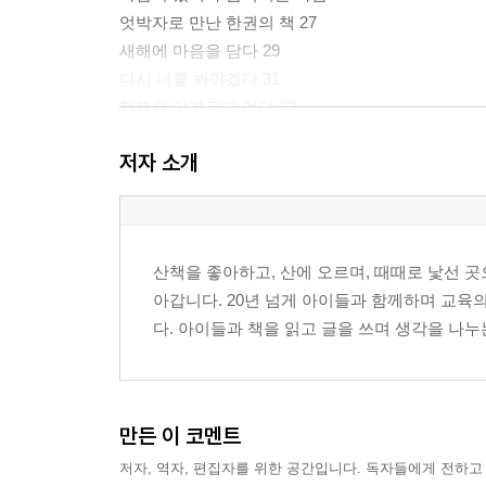
엇박자로 만난 한권의 책 27
새해에 마음을 담다 29
다시 너를 봐야겠다 31
행복은 가격표가 없다 33
산을 오르다. 35
저자 소개
이제 잡아먹어도 될까요?? 37
떠났던 순간 39
콩콩콩 41
설레이는 기쁨 43
산책을 좋아하고, 산에 오르며, 때때로 낯선 곳
인연은 계절처럼 온다 45
아갑니다. 20년 넘게 아이들과 함께하며 교육
다. 아이들과 책을 읽고 글을 쓰며 생각을 나누
나의 가장 좋은 친구 47
배움의 방향 49
마음이 쉬어가는 하루 51
나의 방앗간 53
만든 이 코멘트
좋은 문장을 만나는 시간 55
저자, 역자, 편집자를 위한 공간입니다. 독자들에게 전하고
길 위에서 만난 붉은 순간 57