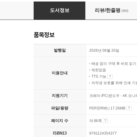
나의 하루는 이렇게 시작된다
도서정보
리뷰/한줄평
(9/0)
품목정보
발행일
2026년 06월 20일
배송 없이 구매 후 바로 읽
제한없음
이용안내
TTS 가능
저작권 보호를 위해 인쇄 기
지원기기
크레마 /PC(윈도우 - 4K 모
파일/용량
PDF(DRM) | 17.26MB
페이지 수
약 86쪽
ISBN13
9791124354377