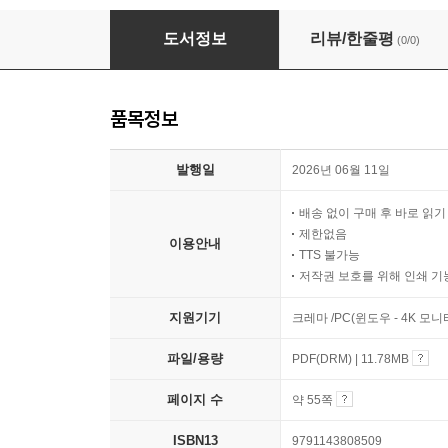
누가 똥 쌌어?
도서정보
리뷰/한줄평
(0/0)
품목정보
발행일
2026년 06월 11일
배송 없이 구매 후 바로 읽
제한없음
이용안내
TTS 불가능
저작권 보호를 위해 인쇄 기
지원기기
크레마 /PC(윈도우 - 4K 모
파일/용량
PDF(DRM) | 11.78MB
페이지 수
약 55쪽
ISBN13
9791143808509