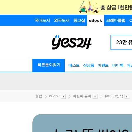
국내도서
외국도서
중고샵
eBook
크레마클럽
C
빠른분야찾기
베스트
신상품
이벤트
바이백
매
웰컴
eBook
어린이 유아
유아 그림책