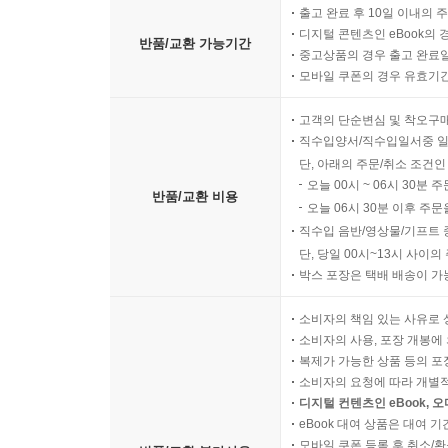
출고 완료 후 10일 이내의 
디지털 콘텐츠인 eBook의 
반품/교환 가능기간
중고상품의 경우 출고 완료일
모바일 쿠폰의 경우 유효기간(
고객의 단순변심 및 착오구
직수입양서/직수입일서중 일
단, 아래의 주문/취소 조건인
오늘 00시 ~ 06시 30분 
반품/교환 비용
오늘 06시 30분 이후 주문
직수입 음반/영상물/기프트 
단, 당일 00시~13시 사이
박스 포장은 택배 배송이 가
소비자의 책임 있는 사유로 
소비자의 사용, 포장 개봉에 
복제가 가능한 상품 등의 포장을 
소비자의 요청에 따라 개별
디지털 컨텐츠인 eBook, 
eBook 대여 상품은 대여 기
모바일 쿠폰 등록 후 취소/환