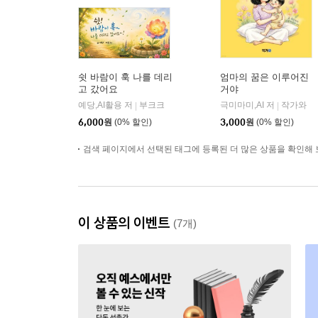
쉿 바람이 훅 나를 데리
엄마의 꿈은 이루어진
고 갔어요
거야
예당,AI활용 저
부크크
극미마미,AI 저
작가와
|
|
6,000
원
(0% 할인)
3,000
원
(0% 할인)
검색 페이지에서 선택된 태그에 등록된 더 많은 상품을 확인해 
이 상품의 이벤트
(7개)