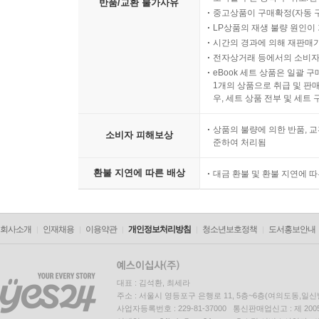
반품/교환 불가사유
중고상품이 구매확정(자동 
LP상품의 재생 불량 원인이 기
시간의 경과에 의해 재판매가
전자상거래 등에서의 소비자
eBook 세트 상품은 일괄 
1개의 상품으로 취급 및 판매
우, 세트 상품 전부 및 세트
상품의 불량에 의한 반품, 교
소비자 피해보상
준하여 처리됨
환불 지연에 따른 배상
대금 환불 및 환불 지연에 
회사소개
인재채용
이용약관
개인정보처리방침
청소년보호정책
도서홍보안내
대표 : 김석환, 최세라
주소 : 서울시 영등포구 은행로 11, 5층~6층(여의도동,일신
사업자등록번호 : 229-81-37000 통신판매업신고 : 제 200