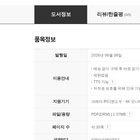
초보자를 위한 사주명리
도서정보
리뷰/한줄평
(0/0)
품목정보
발행일
2026년 06월 08일
배송 없이 구매 후 바로 읽
제한없음
이용안내
TTS 가능
저작권 보호를 위해 인쇄 기
지원기기
크레마 /PC(윈도우 - 4K 모
파일/용량
PDF(DRM) | 1.37MB
페이지 수
약 30쪽
ISBN13
9791143807557