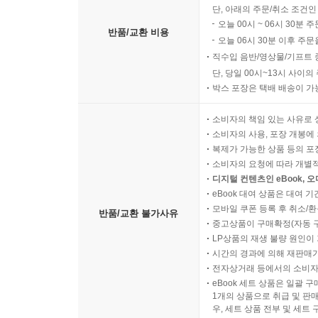
단, 아래의 주문/취소 조건인
오늘 00시 ~ 06시 30분 
반품/교환 비용
오늘 06시 30분 이후 주문
직수입 음반/영상물/기프트 
단, 당일 00시~13시 사이
박스 포장은 택배 배송이 가
소비자의 책임 있는 사유로 
소비자의 사용, 포장 개봉에 
복제가 가능한 상품 등의 포장을 
소비자의 요청에 따라 개별
디지털 컨텐츠인 eBook, 
eBook 대여 상품은 대여 기
모바일 쿠폰 등록 후 취소/환
반품/교환 불가사유
중고상품이 구매확정(자동 
LP상품의 재생 불량 원인이 기
시간의 경과에 의해 재판매가
전자상거래 등에서의 소비자
eBook 세트 상품은 일괄 
1개의 상품으로 취급 및 판매
우, 세트 상품 전부 및 세트