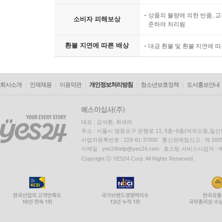
상품의 불량에 의한 반품, 교
소비자 피해보상
준하여 처리됨
환불 지연에 따른 배상
대금 환불 및 환불 지연에 
회사소개
인재채용
이용약관
개인정보처리방침
청소년보호정책
도서홍보안내
대표 : 김석환, 최세라
주소 : 서울시 영등포구 은행로 11, 5층~6층(여의도동,일신
사업자등록번호 : 229-81-37000 통신판매업신고 : 제 200
이메일 : yes24help@yes24.com 호스팅 서비스사업자 :
Copyright ⓒ YES24 Corp. All Rights Reserved.