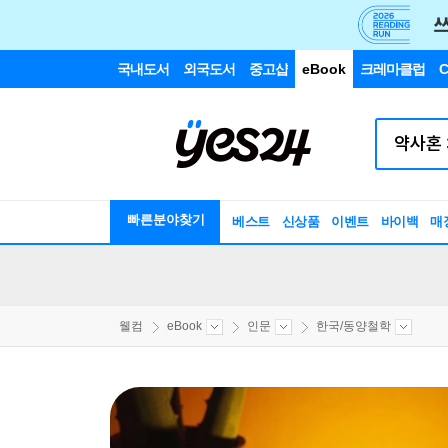
국내도서
외국도서
중고샵
eBook
크레마클럽
C
빠른분야찾기
베스트
신상품
이벤트
바이백
매
웰컴
eBook
인문
한국/동양철학