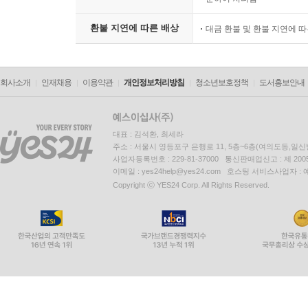
상품의 불량에 의한 반품, 교
소비자 피해보상
준하여 처리됨
환불 지연에 따른 배상
대금 환불 및 환불 지연에 
회사소개
인재채용
이용약관
개인정보처리방침
청소년보호정책
도서홍보안내
대표 : 김석환, 최세라
주소 : 서울시 영등포구 은행로 11, 5층~6층(여의도동,일신
사업자등록번호 : 229-81-37000 통신판매업신고 : 제 200
이메일 : yes24help@yes24.com 호스팅 서비스사업자 :
Copyright ⓒ YES24 Corp. All Rights Reserved.