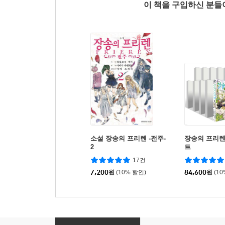
이 책을 구입하신 분
소설 장송의 프리렌 -전주-
장송의 프리렌 
2
트
17건
7,200
원
(10% 할인)
84,600
원
(1