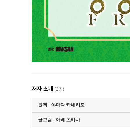
저자 소개
(2명)
원저 :
야마다 카네히토
글그림 :
아베 츠카사