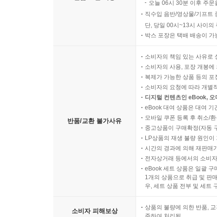
오늘 00시 ~ 06시 30분 
반품/교환 비용
오늘 06시 30분 이후 주문
직수입 음반/영상물/기프트 
단, 당일 00시~13시 사이
박스 포장은 택배 배송이 가
소비자의 책임 있는 사유로 
소비자의 사용, 포장 개봉에 
복제가 가능한 상품 등의 포장을 
소비자의 요청에 따라 개별
디지털 컨텐츠인 eBook, 
eBook 대여 상품은 대여 기
모바일 쿠폰 등록 후 취소/환
반품/교환 불가사유
중고상품이 구매확정(자동 
LP상품의 재생 불량 원인이 기
시간의 경과에 의해 재판매가
전자상거래 등에서의 소비자
eBook 세트 상품은 일괄 
1개의 상품으로 취급 및 판매
우, 세트 상품 전부 및 세트