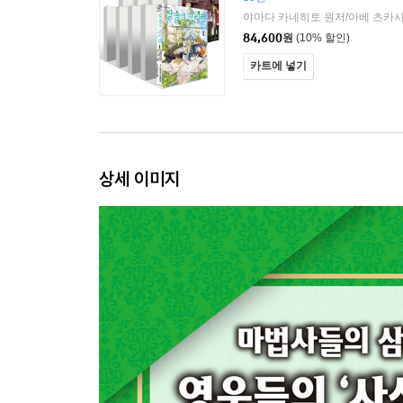
야마다 카네히토 원저/아베 츠카
84,600
원
(10% 할인)
카트에 넣기
상세 이미지