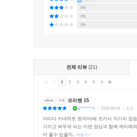
5%
0%
0%
0%
전체 리뷰
(21)
1
2
3
4
5
프리렌 15
eBook
구매
g********d
2026-08-10
신고
|
|
|
야마다 카네히토 원저/아베 츠카사 작가의 장
가지고 싸우게 되는 이번 양상과 함께 제리에의