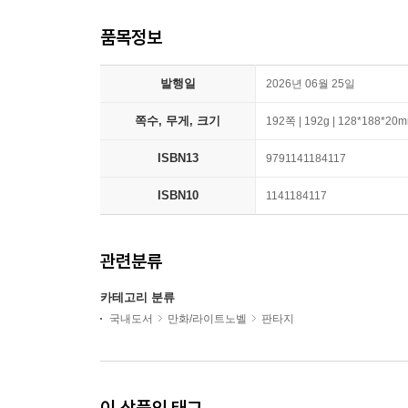
품목정보
발행일
2026년 06월 25일
쪽수, 무게, 크기
192쪽 | 192g | 128*188*20
ISBN13
9791141184117
ISBN10
1141184117
관련분류
카테고리 분류
국내도서
만화/라이트노벨
판타지
이 상품의 태그