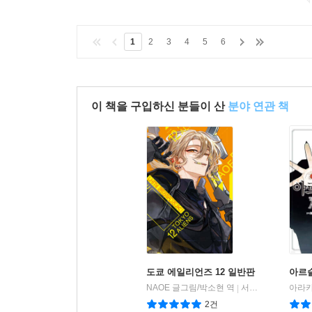
1
2
3
4
5
6
이 책을 구입하신 분들이 산
분야 연관 책
도쿄 에일리언즈 12 일반판
아르슬
NAOE 글그림/박소현 역
서울미디어코믹스(서울문화사)
|