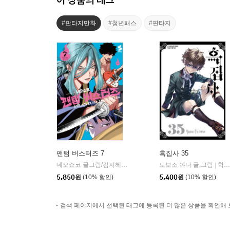
#판타지만화
#청년패스
#판타지
팬텀 버스터즈 7
흑집사 35
네오쇼코 글그림/김지혜 역
소미미디어
토보소 야나 글,그림
학산문화사
|
|
5,850
원
(10% 할인)
5,400
원
(10% 할인)
검색 페이지에서 선택된 태그에 등록된 더 많은 상품을 확인해 