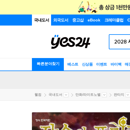
국내도서
외국도서
중고샵
eBook
크레마클럽
C
빠른분야찾기
베스트
신상품
이벤트
바이백
매
웰컴
국내도서
만화/라이트노벨
판타지