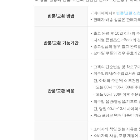
마이페이지 >
반품/교환 신청
반품/교환 방법
판매자 배송 상품은 판매자와
출고 완료 후 10일 이내의 
디지털 콘텐츠인 eBook의 
반품/교환 가능기간
중고상품의 경우 출고 완료일
모바일 쿠폰의 경우 유효기간(
고객의 단순변심 및 착오구
직수입양서/직수입일서중 일
단, 아래의 주문/취소 조건인
오늘 00시 ~ 06시 30분 
반품/교환 비용
오늘 06시 30분 이후 주문
직수입 음반/영상물/기프트 
단, 당일 00시~13시 사이
박스 포장은 택배 배송이 가
소비자의 책임 있는 사유로 
소비자의 사용, 포장 개봉에 