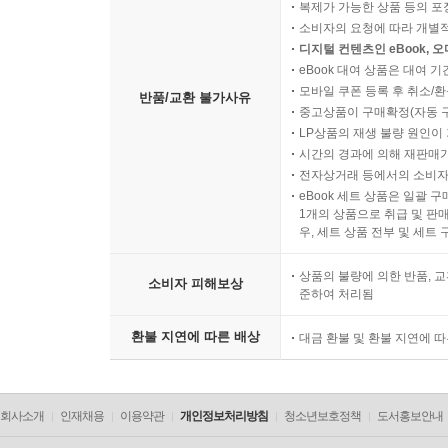
복제가 가능한 상품 등의 포장을 
소비자의 요청에 따라 개별
디지털 컨텐츠인 eBook, 
eBook 대여 상품은 대여 기
모바일 쿠폰 등록 후 취소/환
반품/교환 불가사유
중고상품이 구매확정(자동 
LP상품의 재생 불량 원인이 기
시간의 경과에 의해 재판매가
전자상거래 등에서의 소비자
eBook 세트 상품은 일괄 
1개의 상품으로 취급 및 판매
우, 세트 상품 전부 및 세트
상품의 불량에 의한 반품, 교
소비자 피해보상
준하여 처리됨
환불 지연에 따른 배상
대금 환불 및 환불 지연에 
회사소개
인재채용
이용약관
개인정보처리방침
청소년보호정책
도서홍보안내