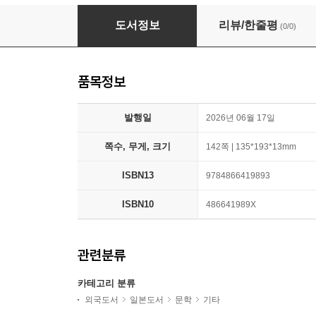
拜啓 日本國 內閣總理大臣樣
도서정보
리뷰/한줄평
(0/0)
품목정보
발행일
2026년 06월 17일
쪽수, 무게, 크기
142쪽 | 135*193*13mm
ISBN13
9784866419893
ISBN10
486641989X
관련분류
카테고리 분류
외국도서
일본도서
문학
기타