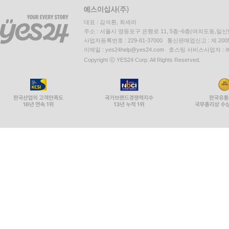
대표 : 김석환, 최세라
주소 : 서울시 영등포구 은행로 11, 5층~6층(여의도동,일신
사업자등록번호 : 229-81-37000 통신판매업신고 : 제 200
이메일 : yes24help@yes24.com 호스팅 서비스사업자 :
Copyright ⓒ YES24 Corp. All Rights Reserved.