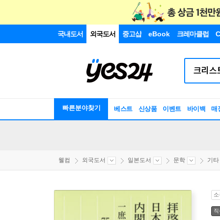
국내도서
외국도서
중고샵
eBook
크레마클럽
C
빠른분야찾기
베스트
신상품
이벤트
바이백
매
웰컴
외국도서
일본도서
문학
기타
소
직