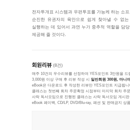
가 제대로 작동하고 있는지에 대한 의문이다. 선관위
전자투개표 시스템과 우편투표를 가능케 하는 소프트
검마저 거부되는 구조가 지속된다면, 취약점은 영원
순진한 유권자의 육안으로 쉽게 찾아낼 수 없
실행하는 데 있어서 과연 누가 중추적 역할을 담당
이 다섯 개의 고리가 어떻게 연결되어 있는지를 보여
제공해 줄 것이다.
를 함께 고민하는 것이 이 책이 독자들에게 청하는 
--- 「저자 서문 둘: 씨앗은 압록강 건너 단둥에 
대한민국 중앙선거관리위원회의 선거 통신망은 LG U
회원리뷰
(8건)
리고 유선 구간의 핵심 장비인 GPON(기가급 광통
매주 10건의 우수리뷰를 선정하여 YES포인트 3만원을 드
가 함께 선거 통신망을 구성하는 것이다. 이 구조에
3,000원 이상 구매 후 리뷰 작성 시
일반회원 300원, 마니아
체가 있다면, 어떤 일이 가능할까.
eBook은 다운로드 후 작성한 리뷰만 YES포인트 지급됩니
클래스는 첫번째 회차 주문확정 시점부터 마지막 회차 주문
사락 독서모임으로 진행된 클래스는 사락 독서모임 게시판
개표 데이터가 각 개표소에서 선관위 중앙 서버로 
eBook 페이백, CD/LP, DVD/Blu-ray, 패션 및 판매금
라우터와 스위치를 거치고, 무선 기지국을 통해 이
면, 데이터가 중간에서 변조될 수 있다. 베네수엘
중앙 서버에 저장되는 수치는 다른 값이 될 수 있다.