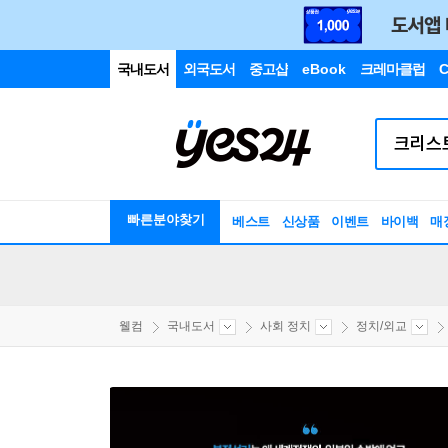
국내도서
외국도서
중고샵
eBook
크레마클럽
C
빠른분야찾기
베스트
신상품
이벤트
바이백
매
웰컴
국내도서
사회 정치
정치/외교