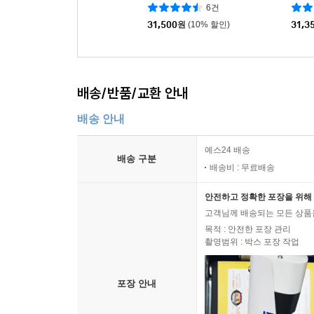
아미타브 아차리아 저/최준영 역
21세기북
에드먼
|
6건
31,500
원
(10% 할인)
31,3
배송/반품/교환 안내
배송 안내
예스24 배송
배송 구분
배송비 : 무료배송
안전하고 정확한 포장을 위해 
고객님께 배송되는 모든 상품을
목적 : 안전한 포장 관리
촬영범위 : 박스 포장 작업
포장 안내