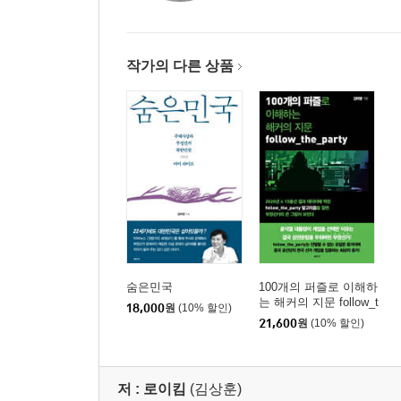
제15장 공급망 침투: 외부에서 뚫는 것이 아니다…1
PART 5. 국가정보원의 경고와 대통령의 결단
작가의 다른 상품
제16장 윤석열 정부의 사이버 안보 수사…144
제17장 “언제든 투 · 개표 조작 가능” …152
제18장 선관위는 왜 끝까지 보안점검을 거부했나…1
제19장 2024년 12월 3일 계엄의 진실…166
PART 6. 평행이론: 미국 · 베네수엘라가 보여준 
제20장 미국 선거인명부 부정 의혹의 해부…176
제21장 스마트매틱 폭로가 남긴 교훈…187
제22장 베네수엘라 통신망 무기화와 한국의 연결…1
제23장 코트 패킹과 사법부 장악의 패턴…201
숨은민국
100개의 퍼즐로 이해하
는 해커의 지문 follow_t
18,000
원
(10% 할인)
he_party
21,600
원
(10% 할인)
PART 7. 세계로 수출된 부정선거: A-WEB의 글로
제24장 A-WEB의 탄생과 숨겨진 설계…212
제25장 세 가지 실패 사례: 콩고 · 키르기스스탄 · 
저 :
로이킴
(김상훈)
제26장 미루시스템즈 · 한국전자투표 · 스마트매틱