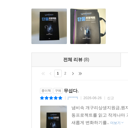
전체 리뷰
(8)
1
2
무섭다.
종이책
구매
j******l
2026-06-26
신고
|
|
|
냄비속 개구리상생지원금,뭔지
동프로젝트를 읽고 작게나마 