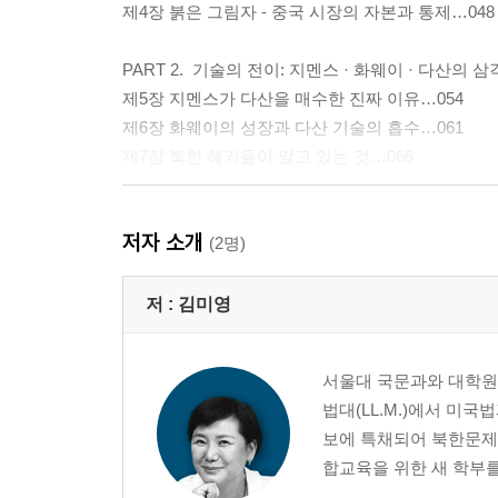
제4장 붉은 그림자 - 중국 시장의 자본과 통제…048
PART 2. 기술의 전이: 지멘스 · 화웨이 · 다산의 
제5장 지멘스가 다산을 매수한 진짜 이유…054
제6장 화웨이의 성장과 다산 기술의 흡수…061
제7장 북한 해커들이 알고 있는 것…066
PART 3. 인프라의 장악: LG U+에서 중앙선관위까
저자 소개
제8장 화웨이가 한국 선거망에 들어온 경로…076
(2명)
제9장 김용희의 선거 혁명: 사전투표제의 탄생과 그
제10장 다산네트웍스: 화웨이와 선관위를 잇는 연결
저 :
김미영
제11장 선관위 서버는 누가 관리하는가…095
제12장 선거 시스템의 구조적 취약점…103
서울대 국문과와 대학원(
법대(LL.M.)에서 미
PART 4. 해킹의 완성: 김수키(Kimsuky)의 탄생
보에 특채되어 북한문제를
제13장 하나프로그람센터에서 사이버 부대로…116
합교육을 위한 새 학부를 
제14장 카스퍼스키(Kaspersky)가 발견한 기술적 