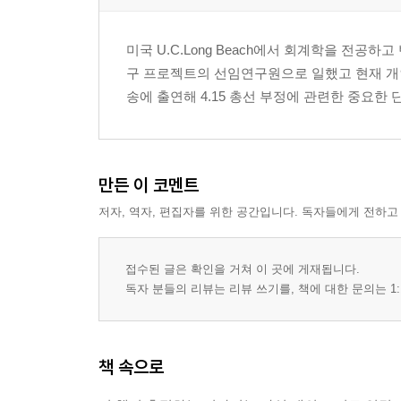
제27장 노무현 홍보실 출신들의 빅데이터 선거 전략
제28장 결론: 단둥에서 시작된 전쟁은 끝나지 않았다
미국 U.C.Long Beach에서 회계학을 전공하
구 프로젝트의 선임연구원으로 일했고 현재 개인
부록
송에 출연해 4.15 총선 부정에 관련한 중요한
부록 1. CVE-2018-10561·10562 취약점 기술 분석…
부록 2. 중앙선관위 유 · 무선 통신장비 시스템 구성
부록 3. 국정원 보안점검 결과 발표 원문…270
만든 이 코멘트
부록 4. A-WEB 지원국 및 부정선거 발생국 대조표…
부록 5. 등장 기업 · 기관 전체 리스트…286
저자, 역자, 편집자를 위한 공간입니다. 독자들에게 전하고
출처…291
접수된 글은 확인을 거쳐 이 곳에 게재됩니다.
독자 분들의 리뷰는 리뷰 쓰기를, 책에 대한 문의는 1:
책 속으로