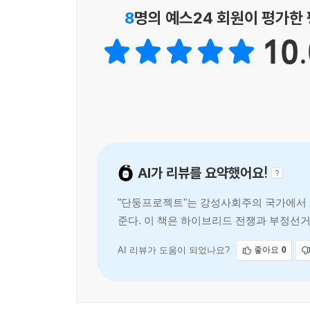
국정원이 2023년 10월 공식 확인한 내용이 바로
8
명의 예스24 회원이 평가한
를 비롯한 투 · 개표 조작이 가능한 상태”라는 결론
10.
--- 「제21장: 스마트매틱 폭로가 남긴 교훈」 중에
A-WEB은 이와 전혀 다르다. A-WEB은 대한민
립 되었으며, 비용의 90% 이상을 한국이 부담한다
예산을 지원하고 국가 소유의 중앙선관위 연수원 부지
하여 ODA 방식으로 운영한다는 것이다. ODA는 
가 아니다. A-WEB은 ODA의 외피를 두르고 특정
AI가 리뷰를 요약했어요!
--- 「제24장: A-WEB의 탄생과 숨겨진 실체」 중에
"단둥프로젝트"는 강성사회주의 국가에서 가
우고 차베스가 처음 권력을 잡았을 때, 베네수엘라는
준다. 이 책은 하이브리드 전쟁과 부정선
그 나라가 지금의 베네수엘라가 되기까지 20년도 채
한 필독서로 추천된다. 한
은 그 나라만의 이야기가 아니다. 그것은 선거 시스
국의 이야기다.
AI 리뷰가 도움이 되었나요?
좋아요
0
--- 「결론: 단둥에서 시작된 전쟁은 끝나지 않았다」 중에