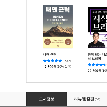
내면 근력
품격 있는 대
식 브리핑
163건
19,800
원
(10% 할인)
22,500
원
(1
단둥프로젝트
도서정보
리뷰/한줄평
(8/7)