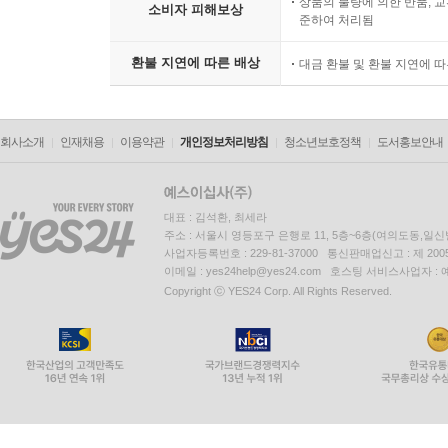
상품의 불량에 의한 반품, 교
소비자 피해보상
준하여 처리됨
환불 지연에 따른 배상
대금 환불 및 환불 지연에 
회사소개
인재채용
이용약관
개인정보처리방침
청소년보호정책
도서홍보안내
대표 : 김석환, 최세라
주소 : 서울시 영등포구 은행로 11, 5층~6층(여의도동,일신
사업자등록번호 : 229-81-37000 통신판매업신고 : 제 200
이메일 : yes24help@yes24.com 호스팅 서비스사업자 :
Copyright ⓒ YES24 Corp. All Rights Reserved.