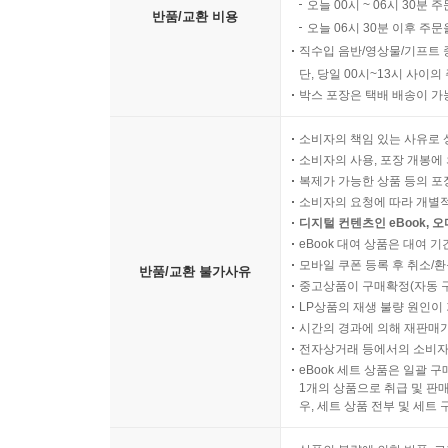
단, 아래의 주문/취소 조건인
오늘 00시 ~ 06시 30분 
반품/교환 비용
오늘 06시 30분 이후 주문
직수입 음반/영상물/기프트 
단, 당일 00시~13시 사이
박스 포장은 택배 배송이 가
소비자의 책임 있는 사유로 
소비자의 사용, 포장 개봉에 
복제가 가능한 상품 등의 포장을 
소비자의 요청에 따라 개별
디지털 컨텐츠인 eBook, 
eBook 대여 상품은 대여 기
모바일 쿠폰 등록 후 취소/환
반품/교환 불가사유
중고상품이 구매확정(자동 
LP상품의 재생 불량 원인이 기
시간의 경과에 의해 재판매가
전자상거래 등에서의 소비자
eBook 세트 상품은 일괄 
1개의 상품으로 취급 및 판매
우, 세트 상품 전부 및 세트