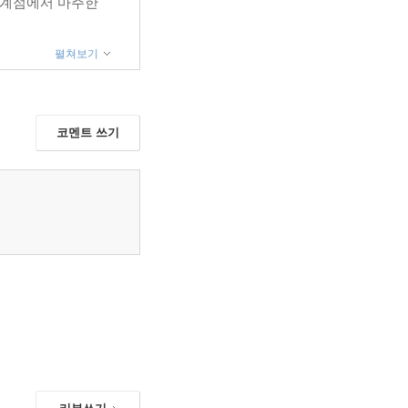
임계점에서 마주한
펼쳐보기
코멘트 쓰기