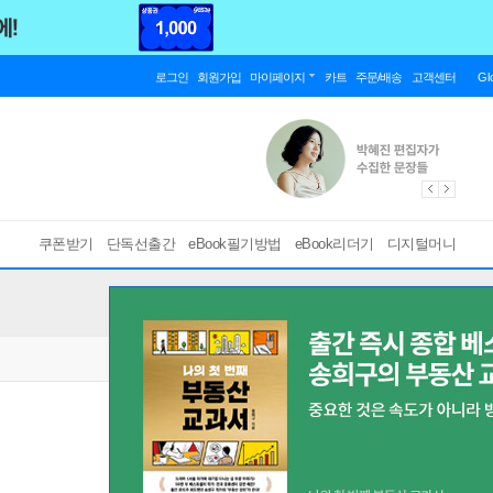
로그인
회원가입
마이페이지
카트
주문/배송
고객센터
Gl
쿠폰받기
단독선출간
eBook필기방법
eBook리더기
디지털머니