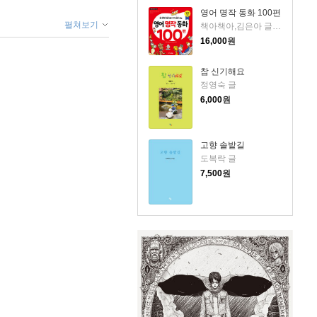
영어 명작 동화 100편
펼쳐보기
책아책아,김은아 글/아이작 더스트,마이클 A. 푸틀랙 감수
16,000
원
참 신기해요
정영숙 글
6,000
원
고향 솔밭길
도복락 글
7,500
원