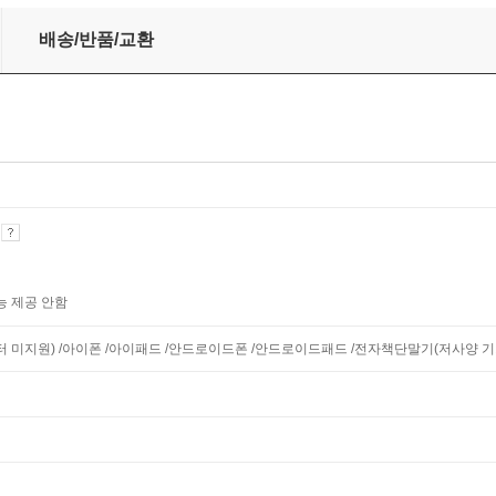
배송/반품/교환
기
능 제공 안함
니터 미지원) /아이폰 /아이패드 /안드로이드폰 /안드로이드패드 /전자책단말기(저사양 기기 