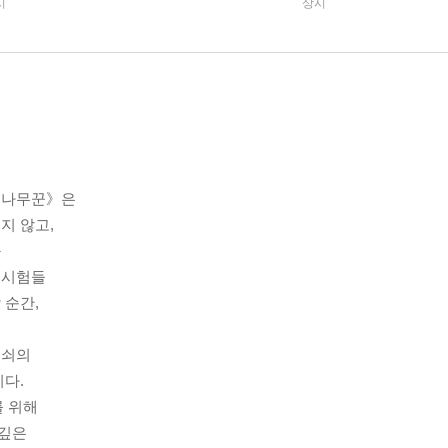
시
상시
 나무꾼》은
지 않고,
과
 시험들
 순간,
돌쇠의
다.
를 위해
 깊은