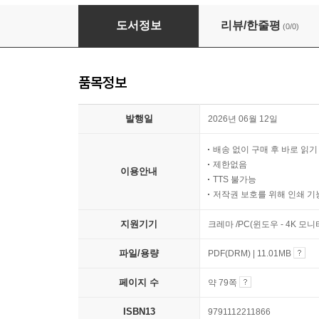
은하수를 건넌 나무꾼
도서정보
리뷰/한줄평
(0/0)
품목정보
발행일
2026년 06월 12일
배송 없이 구매 후 바로 읽
제한없음
이용안내
TTS 불가능
저작권 보호를 위해 인쇄 기
지원기기
크레마 /PC(윈도우 - 4K 모
파일/용량
PDF(DRM) | 11.01MB
페이지 수
약 79쪽
ISBN13
9791112211866