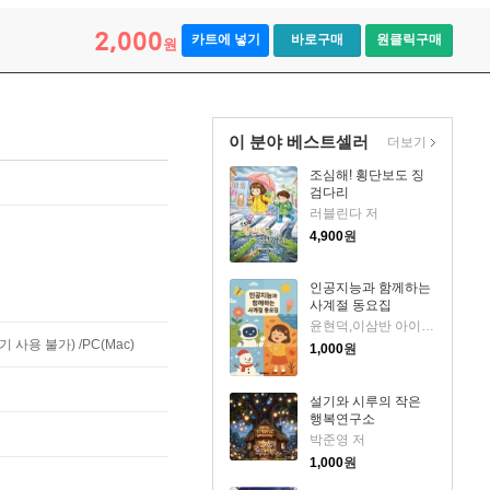
2,000
카트에 넣기
바로구매
원클릭구매
원
이 분야 베스트셀러
더보기
조심해! 횡단보도 징
검다리
러블린다 저
4,900
원
인공지능과 함께하는
사계절 동요집
윤현덕,이삼반 아이들 저
사용 불가) /PC(Mac)
1,000
원
설기와 시루의 작은
행복연구소
박준영 저
1,000
원