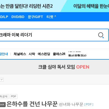
D/LP
DVD/BD
문구
/GIFT
티켓
독서유형검사
RBTI Lab
장안내
채널예스
사락
예스펀딩
클래스24
독서유형검사
크클 심야 독서 모임
OPEN
득공제
PDF
은하수를 건넌 나무꾼
선녀와 나무꾼
[ PDF ]
ook