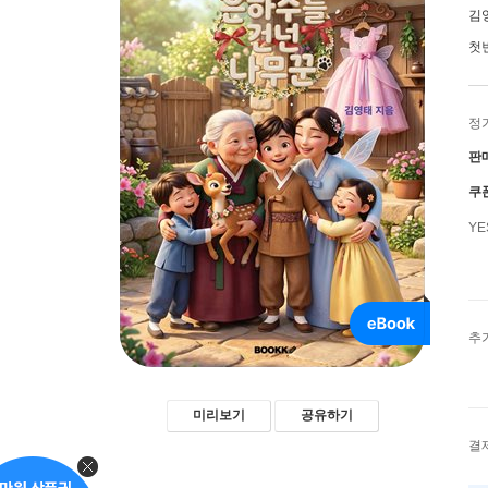
김
첫
정
판
쿠
Y
추
미리보기
공유하기
결