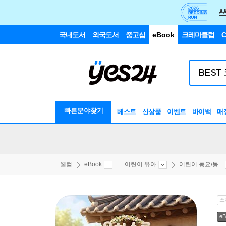
국내도서
외국도서
중고샵
eBook
크레마클럽
C
빠른분야찾기
베스트
신상품
이벤트
바이백
매
웰컴
eBook
어린이 유아
어린이 동요/동...
소
eB