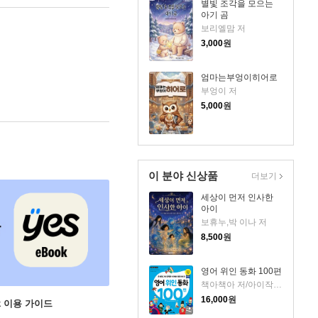
별빛 조각을 모으는
아기 곰
보리엘맘 저
3,000
원
엄마는부엉이히어로
부엉이 저
5,000
원
이 분야 신상품
더보기
세상이 먼저 인사한
아이
보휴누,박 이나 저
8,500
원
영어 위인 동화 100편
책아책아 저/아이작 더스트,마이클 A. 푸틀랙 감수
16,000
원
ok 이용 가이드