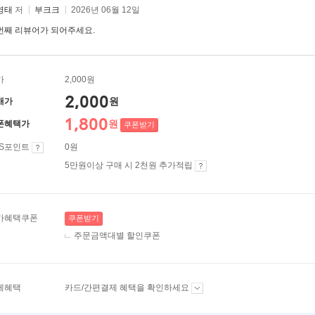
영태
저
부크크
2026년 06월 12일
번째 리뷰어가 되어주세요.
가
2,000원
2,000
원
매가
1,800
원
폰혜택가
쿠폰받기
ES포인트
0원
5만원이상 구매 시 2천원 추가적립
가혜택쿠폰
쿠폰받기
주문금액대별 할인쿠폰
제혜택
카드/간편결제 혜택을 확인하세요