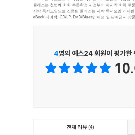
■ 이 책을 통해 이 시대에 큰 울림이 전해질 것을 
록 기다릴 수는 없었을까요? 이삭도 기다려야 했던
클래스는 첫번째 회차 주문확정 시점부터 마지막 회차 주문
-
우재경 목사(은총기도원)
사락 독서모임으로 진행된 클래스는 사락 독서모임 게시판
에서도 예외는 아닙니다. 그러니 이것은 리브가와 
eBook 페이백, CD/LP, DVD/Blu-ray, 패션 및 판매금
하고 믿음 없는 축복 계획에 문제가 있었다는 점에 더 초점
■ 이 책을 읽는 내내 공감되며 깨닫게 되는 것
사실입니다.
만약 우리가 가나안 정복을 뺏은 것이 아니라 하나
- 최준혁 (목사(유림교회))
가 아니라 하나님의 계획 안에서 이루어진 일로 본다
4
명의 예스24 회원이 평가한
던 것입니다. 그런데 이상하게도, 유독 야곱에게만 
오로지 야곱만 사기꾼이자 속이는 자라고 낙인찍힙니
10.
을 사기꾼, 속이는 자로 해석해야 한다는 특별한 소
놓고 바라보는 느낌입니다.
물론, 야곱이 이삭을 속였습니다. 당연히 잘못했고, 
다윗이 남을 속인 것과 마찬가지로 잘못한 것입니다
야곱보다 다른 사람들의 속임수가 더 나쁘다고 할 
게 주장하는 것이 이 한 번의 속임수로 야곱을 평생
--- pp.204-205
전체 리뷰
(4)