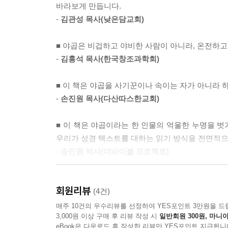
바라보게 만듭니다.
도 없습니다. 에서라는 이름 그리고 야곱이라는 이
-
김관성 목사(낮은담교회)
세상에 어느 부모가 갓 태어난 자식의 이름을, 그런
■ 야곱은 비겁하고 야비한 사람이 아니라, 온전하
고생하다가 뒤늦게 낳은 자녀입니다. 이삭도 아브라
-
김홍석 목사(한국창조과학회)
지는 않았습니다. 이삭의 나이 40세에 리브가와 결
20년이 지나도록 아이를 갖지 못한 불임 상태였습니
■ 이 책은 야곱을 사기꾼이나 속이는 자가 아니라
을 이유는 전혀 없습니다.
-
손진원 목사(다산따스한교회)
가장 중요한 것은 하나님의 말씀입니다. 하나님께서
■ 이 책은 야곱이라는 한 인물의 억울한 누명을 
가하시느냐 하는 것입니다. 하나님께서는 놀랍게도 
우리가 성경 텍스트를 대하는 읽기 방식을 전면적
2장 1-6절입니다.
-
송민원 박사(더바이블 프로젝트)
--- p.92
■ 이 책은 야곱에 대한 과도한 비난과 애매하
실제로 야곱은 이삭의 축복을 받기 위해 40년 가
회원리뷰
펼쳐졌는지를 잘 조명해 줍니다.
(4건)
리브가와 야곱의 성급함을 비난하기 전에 그런 일이
-
송요한 선교사
매주 10건의 우수리뷰를 선정하여 YES포인트 3만원을 드
을 맞추어야 합니다. 사실 이 사건을 반대로 돌려보
3,000원 이상 구매 후 리뷰 작성 시
일반회원 300원, 마니아
얼마나 급했으면, 아무에게도 알리지 않고 이삭과
eBook은 다운로드 후 작성한 리뷰만 YES포인트 지급됩니