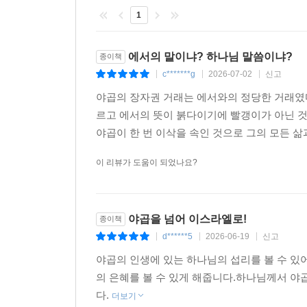
야곱이 한 일을 다시 한번 보십시오. 그것이 과연
1
꽂아 두니, 양들이 그것을 보고 교미하여 그 무늬대
과학적인 일입니다. 사기를 쳐도 좀 유전학적이고 
에서의 말이냐? 하나님 말씀이냐?
종이책
c*******g
2026-07-02
신고
|
|
|
그래서 월튼은 “야곱이 나무껍질을 벗겨서 양을 교
것이 안 될 것이 뻔하니까 허락한 것입니다. 저는
야곱의 장자권 거래는 에서와의 정당한 거래였다
어본 적이 없습니다. 야곱은 꿈에서 알려주신 대로 
르고 에서의 뜻이 붉다이기에 빨갱이가 아닌 것
저 자신이 꿈에서 본 것과 동일한 품종의 양과 염
야곱이 한 번 이삭을 속인 것으로 그의 모든 삶과
대기를 꽂아 둔 것입니다. 이 모든 것을 누가 시킨
이 리뷰가 도움이 되었나요?
서 그렇게 하라고 가르쳐 주시고, 그것을 믿고 순
입혀 물구유 앞에 꽂아 둔 것은 어떻게 보면, 야곱의
--- pp.232-233
야곱을 넘어 이스라엘로!
종이책
d******5
2026-06-19
신고
야곱이 이스라엘이라는 이름을 쉽게 거져얻은 것은 
|
|
|
은 이름이며(창 32:27-28), 나중에 엘벧엘에서 
야곱의 인생에 있는 하나님의 섭리를 볼 수 있
씨름하고 환도뼈가 부러질 정도로 하나님을 찾을 때
의 은혜를 볼 수 있게 해줍니다.하나님께서 야
은혜의 장소 벧엘에 가서 예배드릴 때 주셨던 이름이
다.
더보기