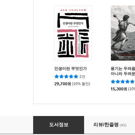
인생이란 무엇인가
용기는 두려움
아니라 두려운
2건
것이다
29,700
원
(10% 할인)
15,300
원
(10
추적! 야곱은 정말 사기꾼, 속이는 자인가?
도서정보
리뷰/한줄평
(4/1)