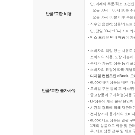
단, 아래의 주문/취소 조건인
오늘 00시 ~ 06시 30분 
반품/교환 비용
오늘 06시 30분 이후 주문
직수입 음반/영상물/기프트 
단, 당일 00시~13시 사이
박스 포장은 택배 배송이 가
소비자의 책임 있는 사유로 
소비자의 사용, 포장 개봉에 
복제가 가능한 상품 등의 포장을 
소비자의 요청에 따라 개별
디지털 컨텐츠인 eBook, 
eBook 대여 상품은 대여 기
모바일 쿠폰 등록 후 취소/환
반품/교환 불가사유
중고상품이 구매확정(자동 
LP상품의 재생 불량 원인이 기
시간의 경과에 의해 재판매가
전자상거래 등에서의 소비자
eBook 세트 상품은 일괄 
1개의 상품으로 취급 및 판매
우, 세트 상품 전부 및 세트