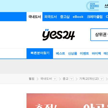
국내도서
외국도서
중고샵
eBook
크레마클럽
C
빠른분야찾기
베스트
신상품
이벤트
바이백
매
웰컴
국내도서
종교
기독교(개신교)