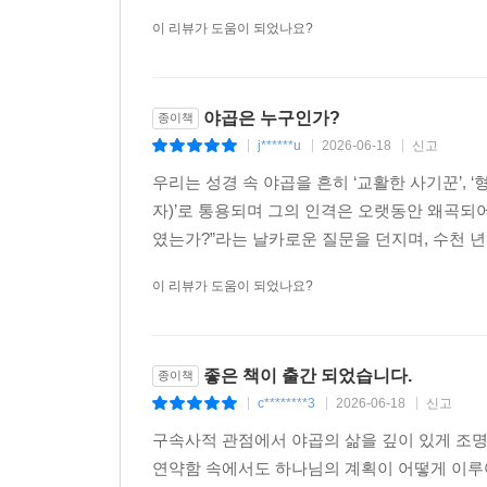
이 리뷰가 도움이 되었나요?
‘이스라엘’이라는 이름은 야곱에게만 주어지고, 에서에
거룩한 이스라엘이라는 이름의 뜻이 무엇입니까? ‘엘’
쳐져서 ‘이스라엘’, 즉 ‘하나님과 겨루어 이겼다’라
야곱은 누구인가?
종이책
이처럼 야곱의 진짜 복은 아내, 재산, 자녀가 아니
j******u
2026-06-18
신고
|
|
|
엘’이라는 이름입니다. 그 외에 부인, 아내, 자녀 
우리는 성경 속 야곱을 흔히 ‘교활한 사기꾼’, 
자)’로 통용되며 그의 인격은 오랫동안 왜곡되어
--- pp.252-253
였는가?”라는 날카로운 질문을 던지며, 수천 년
이 리뷰가 도움이 되었나요?
좋은 책이 출간 되었습니다.
종이책
c********3
2026-06-18
신고
|
|
|
구속사적 관점에서 야곱의 삶을 깊이 있게 조명
연약함 속에서도 하나님의 계획이 어떻게 이루