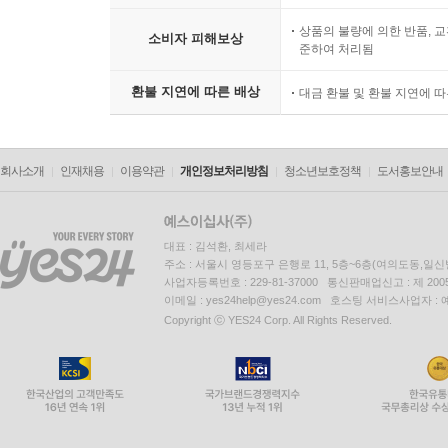
상품의 불량에 의한 반품, 교
소비자 피해보상
준하여 처리됨
환불 지연에 따른 배상
대금 환불 및 환불 지연에 
회사소개
인재채용
이용약관
개인정보처리방침
청소년보호정책
도서홍보안내
대표 : 김석환, 최세라
주소 : 서울시 영등포구 은행로 11, 5층~6층(여의도동,일신
사업자등록번호 : 229-81-37000 통신판매업신고 : 제 200
이메일 : yes24help@yes24.com 호스팅 서비스사업자 :
Copyright ⓒ YES24 Corp. All Rights Reserved.