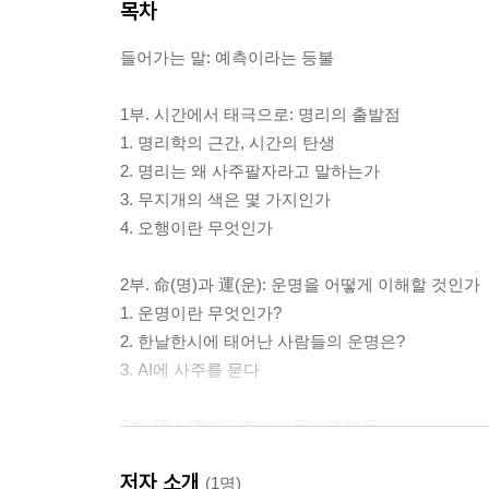
목차
들어가는 말: 예측이라는 등불
1부. 시간에서 태극으로: 명리의 출발점
1. 명리학의 근간, 시간의 탄생
2. 명리는 왜 사주팔자라고 말하는가
3. 무지개의 색은 몇 가지인가
4. 오행이란 무엇인가
2부. 命(명)과 運(운): 운명을 어떻게 이해할 것인가
1. 운명이란 무엇인가?
2. 한날한시에 태어난 사람들의 운명은?
3. AI에 사주를 묻다
3부. 活人(활인): 명리의 윤리와 마음
1. 명리학의 목적, 活人(활인)
저자 소개
2. 하늘이 나를 낳았을 때는……
(1명)