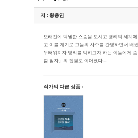
4부. 나를 아는 기술: 성품·재능·리더십
저 :
황충연
1. 나는 어떤 사주를 타고났는가?
2. 나는 어떤 리더형인가?
오래전에 탁월한 스승을 모시고 명리의 세계에 
3. 사주는 직업이 아니라 재능을 말한다
고 이를 계기로 그들의 사주를 간명하면서 배웠
4. 직장인 사주, 사업가 사주
두터워지자 명리를 익히고자 하는 이들에게 좀 
5. 예지력을 타고난 사람
할 팔자』의 집필로 이어졌다....
6. 螳螂拒轍(당랑거철) 사주
7. 프로 운동선수 사주와 공부 잘하는 사주
5부. 돈·명예·권력: 인간 욕망을 해석하다
작가의 다른 상품
1. 富者(부자) 사주, 貧者(빈자) 사주
2. 유산을 두고 다투는 사주
3. 투자자 사주와 투기꾼 사주
4. 명예와 재물을 동시에 탐하지 말라!
5. 세계 대부호들의 사주명식