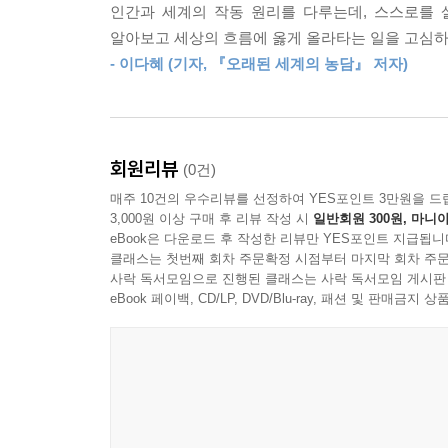
어떤 시기에는 바람이 정면에서 불어옵니다.
인간과 세계의 작동 원리를 다루는데, 스스로를 
순풍이 불 때는 멀리 갈 수 있고,
알아보고 세상의 흐름에 옳게 올라타는 일을 고심하
당신의 겨울은,
역풍이 불 때는 잠시 노를 거두고 방향을 가다듬어야
- 이다혜 (기자, 『오래된 세계의 농담』 저자)
어쩌면 봄을 준비하는 시간일지 모른다
명리는 바로 그 바람의 방향을 살피는 학문입니다. 
록 작은 등불 하나를 밝혀주는 학문입니다.
『명리, 내 인생의 날씨를 읽는 법』은 명리를 통
---p.148
것은, 자신의 삶을 이해하고 받아들이는 태도라고
회원리뷰
(0건)
사람은 하늘을 원망하지 않고, 자신을 아는 사람은
삶의 한복판에서 길을 잃은 사람에게 다시 방향을 알
매주 10건의 우수리뷰를 선정하여 YES포인트 3만원을 드
있다. 그리고 혹여 지금이 겨울이라면, 그 겨울 또
가장 큰 역할일 것입니다. 우리는 모두 같은 하늘 
3,000원 이상 구매 후 리뷰 작성 시
일반회원 300원, 마니아
살아가는 지혜를 이야기해주는 책이자, 미래를 두
의 삶도 헛되이 태어나지 않았다는 사실입니다. (148-
eBook은 다운로드 후 작성한 리뷰만 YES포인트 지급됩니
책이다.
클래스는 첫번째 회차 주문확정 시점부터 마지막 회차 주문
사락 독서모임으로 진행된 클래스는 사락 독서모임 게시판
혹여 지금 이 삶의 현장이 겨울이라면, 그 겨울 또
eBook 페이백, CD/LP, DVD/Blu-ray, 패션 및 판매금
삶의 한복판에서 길을 잃은 사람에게 다시 방향을 알
그 봄을 조금 먼저 짐작하게 해주는 학문입니다. 미
가장 큰 역할일 것입니다. (148-149쪽)
어느 중간 지점에서 작은 등불을 들고 서 있는 학문
---p.149
명리, 삶의 방향을 찾는 도구가 되어주다
* 나는 어떤 기운을 타고났는가