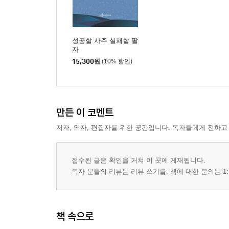
6부. 인연과 이동: 삶을 아름답게, 넓게
1. 이성에게 사랑받는 사주
2. 도화살은 인생을 아름답게 꾸미는 길신
성공할 사주 실패할 팔
3. 세계를 하나로 엮은 驛馬殺(역마살)
자
15,300
원
(10% 할인)
맺는글
지은이: 무경 황충연(武勁 黃忠淵)
만든 이 코멘트
정읍 출신
전 한겨레 이사
저자, 역자, 편집자를 위한 공간입니다. 독자들에게 전하고
현 환경재단 기획위원, 〈씨네21〉 부사장
저서 『성공할 사주, 실패할 팔자』
접수된 글은 확인을 거쳐 이 곳에 게재됩니다.
독자 분들의 리뷰는 리뷰 쓰기를, 책에 대한 문의는 1:
책 속으로