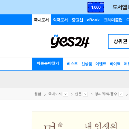
국내도서
외국도서
중고샵
eBook
크레마클럽
C
빠른분야찾기
베스트
신상품
이벤트
바이백
매
웰컴
국내도서
인문
명리/주역/풍수