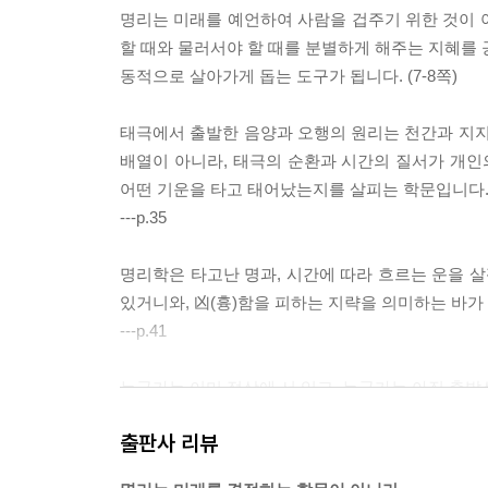
명리는 미래를 예언하여 사람을 겁주기 위한 것이 아
할 때와 물러서야 할 때를 분별하게 해주는 지혜를 
동적으로 살아가게 돕는 도구가 됩니다. (7-8쪽)
태극에서 출발한 음양과 오행의 원리는 천간과 지지
배열이 아니라, 태극의 순환과 시간의 질서가 개인
어떤 기운을 타고 태어났는지를 살피는 학문입니다
---p.35
명리학은 타고난 명과, 시간에 따라 흐르는 운을 
있거니와, 凶(흉)함을 피하는 지략을 의미하는 바가
---p.41
누군가는 이미 정상에 서 있고, 누군가는 아직 출발
이 멈춰버리기도 합니다. 이러한 차이를 우리는 흔히 
출판사 리뷰
니다. 그러나 그것만으로는 설명되지 않는 무언가가
명리학이라는 학문의 궁극적인 목적은 活人(활인)에