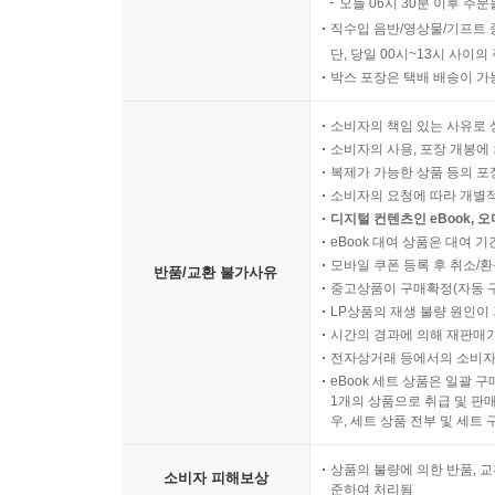
오늘 06시 30분 이후 주문
직수입 음반/영상물/기프트 
단, 당일 00시~13시 사이
박스 포장은 택배 배송이 가
소비자의 책임 있는 사유로 
소비자의 사용, 포장 개봉에 
복제가 가능한 상품 등의 포장을 
소비자의 요청에 따라 개별
디지털 컨텐츠인 eBook, 
eBook 대여 상품은 대여 기
모바일 쿠폰 등록 후 취소/환
반품/교환 불가사유
중고상품이 구매확정(자동 
LP상품의 재생 불량 원인이 기
시간의 경과에 의해 재판매가
전자상거래 등에서의 소비자
eBook 세트 상품은 일괄 
1개의 상품으로 취급 및 판매
우, 세트 상품 전부 및 세트
상품의 불량에 의한 반품, 교
소비자 피해보상
준하여 처리됨