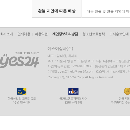
환불 지연에 따른 배상
대금 환불 및 환불 지연에 
회사소개
인재채용
이용약관
개인정보처리방침
청소년보호정책
도서홍보안내
대표 : 김석환, 최세라
주소 : 서울시 영등포구 은행로 11, 5층~6층(여의도동,일신
사업자등록번호 : 229-81-37000 통신판매업신고 : 제 200
이메일 : yes24help@yes24.com 호스팅 서비스사업자 :
Copyright ⓒ YES24 Corp. All Rights Reserved.