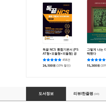
독끝 NCS 통합기본서 (PS
그렇게 나는 
AT형+모듈형+피듈형) 공
택했다
기업 대비
458건
26,100
원
(10% 할인)
15,300
원
(10
명리, 내 인생의 날씨를 읽는 법
도서정보
리뷰/한줄평
(0/0)