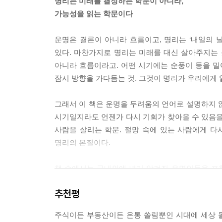
명리는 미래를 결정하는 학문이 아니라,
을 전하는 학문이라는 의미입니다. (53-54쪽)
가능성을 읽는 학문이다
명리학은 혹여 지금의 운이 나빠 깊은 수렁에 빠져 
운명은 결론이 아니라 흐름이고, 명리는 ‘내일의 
는 학문이기도 합니다. 운은 고정된 결론이 아니라, 
있다. 마찬가지로 명리는 미래를 대신 살아주지는 
아니라 흐름이라고. 어떤 시기에는 순풍이 등을 밀
사람의 사주를 살펴보면, 그 사람의 됨됨이와 성향,
잠시 방향을 가다듬는 것. 그것이 명리가 우리에게 
의 적성을 찾지 못해 방황하는 사람들에게 명리학은
---p.90
그래서 이 책은 운명을 두려움의 언어로 설명하지 
시기일지라도 언젠가 다시 기회가 찾아올 수 있음을 
사례마다 정도의 차이는 있겠지만, 문창귀인을 지
사람을 살리는 학문. 절망 속에 있는 사람에게 다
를 둔 부모라면, 먼저 아이가 타고난 재능을 살펴보
명리의 본질이다.
이나 해라”라는 말은 이제 시대착오적인 발상입니다
중요한 부모의 자세일 것입니다.
책 속에서는 국내외에 널리 알려진 유명인들을 포함
---p.106
현실적인 주제들을 풀어낸다. 오늘날은 기술의 발
추천평
확인할 수 있으니, 자신의 사주를 두고 설명을 함께
명리가 알려주는 것은 결과가 아니라 흐름이었습니
어떤 시기에는 바람이 등을 밀어주고,
주식이든 부동산이든 온통 쏠림뿐인 시대에 세상 
명리는 다가올 위험을 조금 덜 아프게 지나가도록 돕고