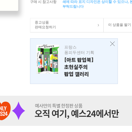
구매 시 참고사항
쇄에 따라 표지 디자인은 상이할 수 있으나,
부탁드립니다
중고상품
이 상품을 팔기
판매요청하기
프랑스
퐁피두센터 기획
[아트 팝업북]
초현실주의
팝업 갤러리