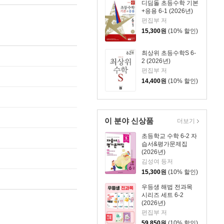
디딤돌 초등수학 기본
+응용 6-1 (2026년)
편집부 저
15,300
원
(10% 할인)
최상위 초등수학S 6-
2 (2026년)
편집부 저
14,400
원
(10% 할인)
이 분야 신상품
더보기
초등학교 수학 6-2 자
습서&평가문제집
(2026년)
김성여 등저
15,300
원
(10% 할인)
우등생 해법 전과목
시리즈 세트 6-2
(2026년)
편집부 저
59,850
원
(10% 할인)