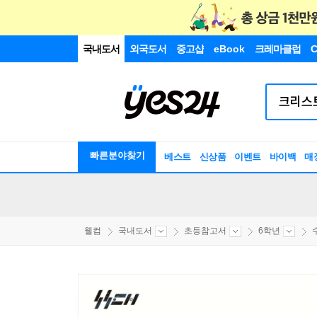
국내도서
외국도서
중고샵
eBook
크레마클럽
C
빠른분야찾기
베스트
신상품
이벤트
바이백
매
웰컴
국내도서
초등참고서
6학년