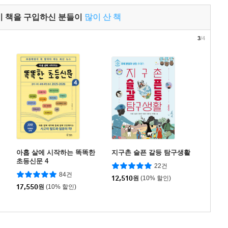
이 책을 구입하신 분들이
많이 산 책
3
/4
아홉 살에 시작하는 똑똑한
지구촌 슬픈 갈등 탐구생활
초등신문 4
22건
84건
12,510
원
(10% 할인)
17,550
원
(10% 할인)