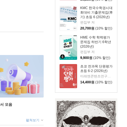
KMC 한국수학경시대
회대비 기출문제집(후
기) 초등 6 (2026년)
편집부 저
20,700
원
(10% 할인)
HME 수학 학력평가
문제집 하반기 6학년
(2026년)
편집부 저
9,900
원
(10% 할인)
초코 전과목 단원평가
초등 6-2 (2026년)
미래엔콘텐츠연구회 저
14,400
원
(10% 할인)
도서 모음
펼쳐보기