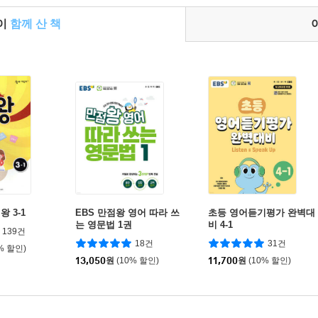
들이
함께 산 책
 3-1
EBS 만점왕 영어 따라 쓰
초등 영어듣기평가 완벽대
는 영문법 1권
비 4-1
139건
18건
31건
% 할인)
13,050
원
(10% 할인)
11,700
원
(10% 할인)