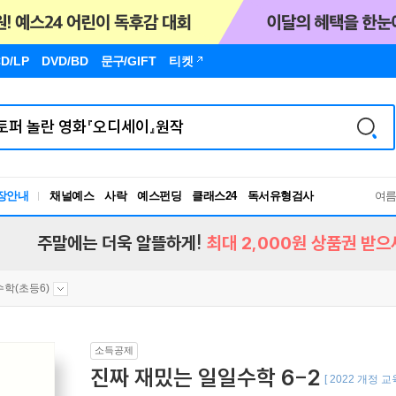
D/LP
DVD/BD
문구
/GIFT
티켓
독서유형검사
장안내
채널예스
사락
예스펀딩
클래스24
여
RBTI Lab
독서유형검사
주말에는 더욱 알뜰하게!
최대 2,000원 상품권 받으
수학(초등6)
소득공제
진짜 재밌는 일일수학 6-2
[ 2022 개정 