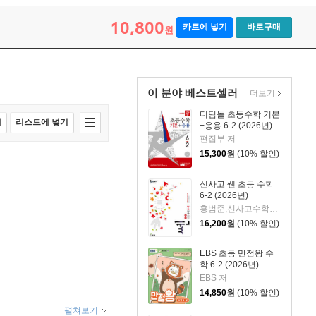
10,800
카트에 넣기
바로구매
원
이 분야 베스트셀러
더보기
디딤돌 초등수학 기본
매
리스트에 넣기
+응용 6-2 (2026년)
편집부 저
15,300
원
(10% 할인)
신사고 쎈 초등 수학
6-2 (2026년)
홍범준,신사고수학콘텐츠연구회 공저
16,200
원
(10% 할인)
EBS 초등 만점왕 수
학 6-2 (2026년)
EBS 저
14,850
원
(10% 할인)
펼쳐보기