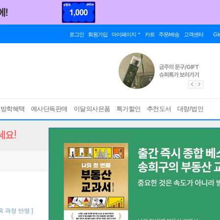
로그인
회원가입
마이페이지
카트
주문/배송
고객센터
Gl
름방학혜택
예사단독판매
이달의사은품
특가할인
추천도서
대량/법인
세요!
교육 과정 반영 ]