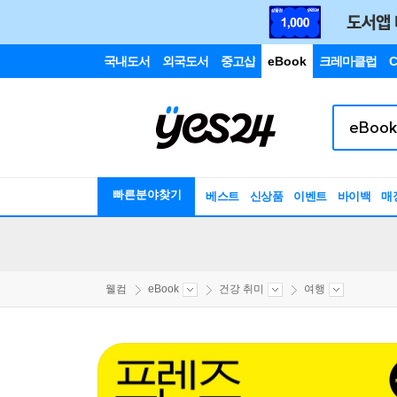
국내도서
외국도서
중고샵
eBook
크레마클럽
C
빠른분야찾기
베스트
신상품
이벤트
바이백
매
웰컴
eBook
건강 취미
여행