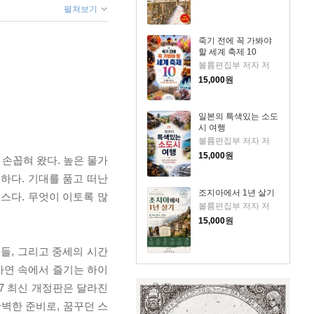
펼쳐보기
죽기 전에 꼭 가봐야
할 세계 축제 10
볼륨편집부 저자 저
15,000
원
일본의 특색있는 소도
시 여행
볼륨편집부 저자 저
15,000
원
 손꼽혀 왔다. 높은 물가
하다. 기대를 품고 떠난
조지아에서 1년 살기
스다. 무엇이 이토록 많
볼륨편집부 저자 저
15,000
원
들, 그리고 중세의 시간
자연 속에서 즐기는 하이
7 최신 개정판은 달라진
벽한 준비로, 꿈꾸던 스