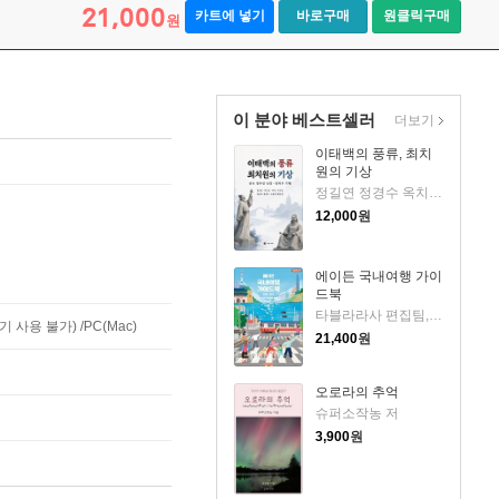
21,000
카트에 넣기
바로구매
원클릭구매
원
이 분야 베스트셀러
더보기
이태백의 풍류, 최치
원의 기상
정길연 정경수 옥치남 황규선 박도균 조봉익 임승여 박하 저
12,000
원
에이든 국내여행 가이
드북
타블라라사 편집팀,이정기 공저
사용 불가) /PC(Mac)
21,400
원
오로라의 추억
슈퍼소작농 저
3,900
원