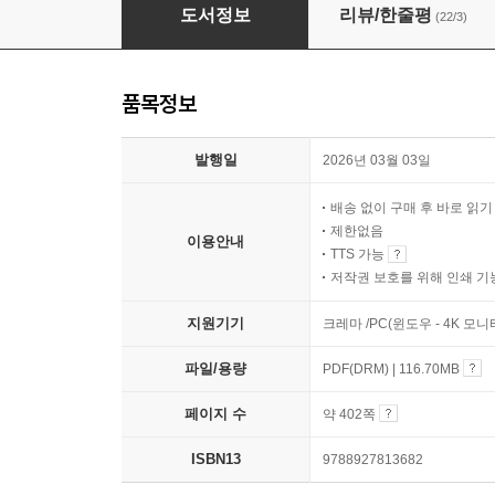
프렌즈 스위스 26~27
도서정보
리뷰/한줄평
(22/3)
품목정보
발행일
2026년 03월 03일
배송 없이 구매 후 바로 읽
제한없음
이용안내
TTS 가능
저작권 보호를 위해 인쇄 기
지원기기
크레마 /PC(윈도우 - 4K 모
파일/용량
PDF(DRM) | 116.70MB
페이지 수
약 402쪽
ISBN13
9788927813682