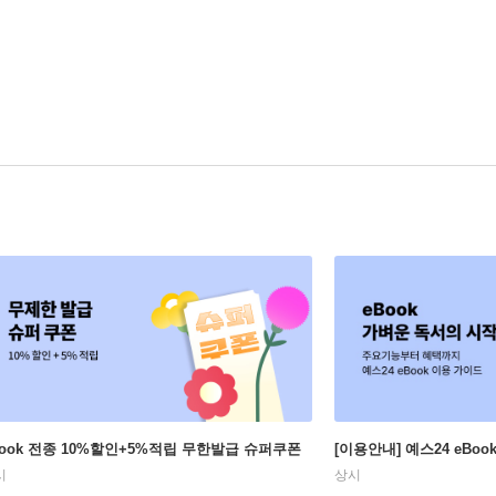
Book 전종 10%할인+5%적립 무한발급 슈퍼쿠폰
[이용안내] 예스24 eBo
시
상시