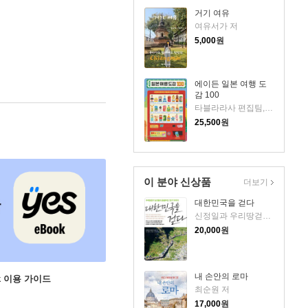
거기 여유
여유서가 저
5,000
원
에이든 일본 여행 도
감 100
타블라라사 편집팀,이정기 공저
25,500
원
이 분야 신상품
더보기
대한민국을 걷다
신정일과 우리땅걷기 도반 저
20,000
원
내 손안의 로마
ok 이용 가이드
최순원 저
17,000
원