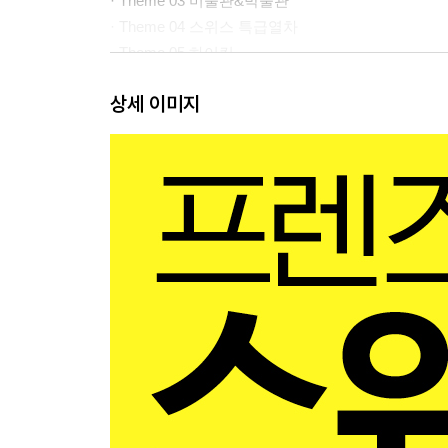
· Theme 03 미술관&박물관
· Theme 04 스위스 특급열차
· Theme 05 하이킹
스위스 미식
상세 이미지
[Special Page] 스위스 슈퍼마켓 즐기기
스위스 쇼핑
[Special Page] 별들의 속삭임이 가득한 스위스 
· 알고 가면 좋은 스위스 정보
한눈에 보는 스위스 기본 정보
스위스의 역사&문화
스위스 현지어 따라잡기
· 스위스 추천 여행 일정
1 자연과 대도시를 번갈아 여행하는 퐁당퐁당 스위스
2 멋진 건축물과 미술관을 여행하는 스위스 도시 일
3 나는 산이 좋아! 알프스 탐험 9일
4 기차만 타도 좋은 나는 철도 마니아! 파노라마 