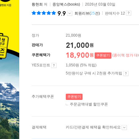
황현희
저
중앙북스(books)
2026년 03월 03일
9.9
회원리뷰(
25
건)
판매지수 12
정가
21,000원
21,000
원
판매가
18,900
원
쿠폰혜택가
(종이책 정가 대비
쿠폰받기
YES포인트
1,050원 (5% 적립)
5만원이상 구매 시 2천원 추가적립
추가혜택쿠폰
쿠폰받기
주문금액대별 할인쿠폰
결제혜택
카드/간편결제 혜택을 확인하세요