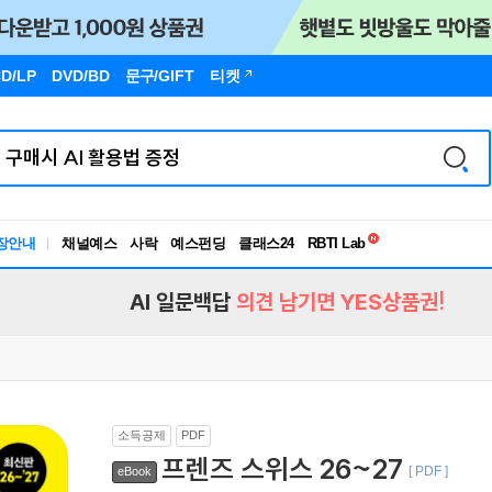
D/LP
DVD/BD
문구
/GIFT
티켓
독서유형검사
RBTI Lab
장안내
채널예스
사락
예스펀딩
클래스24
독서유형검사
AI 일문백답
의견 남기면 YES상품권!
소득공제
PDF
프렌즈 스위스 26~27
[ PDF ]
eBook