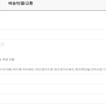
배송/반품/교환
기
능 제공 안함
니터 미지원) /아이폰 /아이패드 /안드로이드폰 /안드로이드패드 /전자책단말기(저사양 기기 