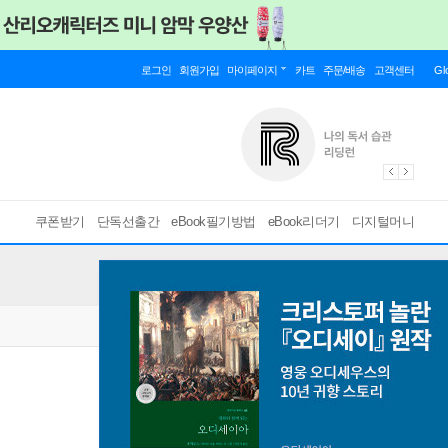
로그인
회원가입
마이페이지
카트
주문/배송
고객센터
Gl
쿠폰받기
단독선출간
eBook필기방법
eBook리더기
디지털머니