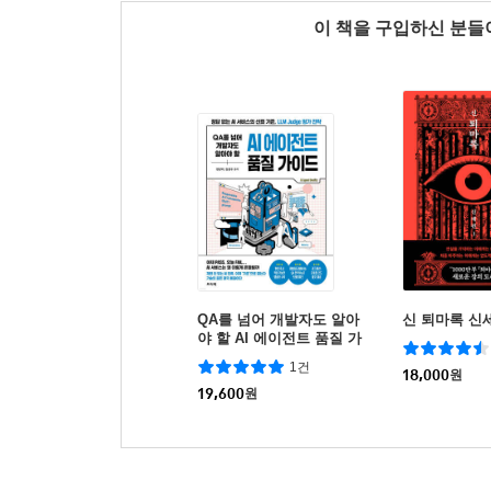
이 책을 구입하신 분
QA를 넘어 개발자도 알아
신 퇴마록 신세
야 할 AI 에이전트 품질 가
이드
1건
18,000
원
19,600
원