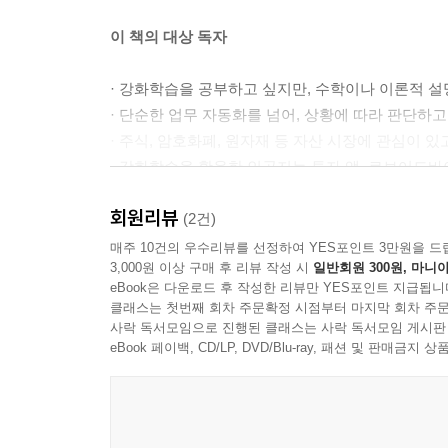
이 책의 대상 독자
· 강화학습을 공부하고 싶지만, 수학이나 이론적 
· 단순한 업무 자동화를 넘어, 상황에 따라 판단하
· 주식, 암호화폐, 원자재 등 자산 시장에 관심이 
· 강화학습을 활용한 인공지능 투자 앱, 로보어드바
· 반복적인 거래나 업무 흐름을 자동화하고, 여기에
회원리뷰
(2건)
이 책의 구성
매주 10건의 우수리뷰를 선정하여 YES포인트 3만원을 드
3,000원 이상 구매 후 리뷰 작성 시
일반회원 300원, 마니아
eBook은 다운로드 후 작성한 리뷰만 YES포인트 지급됩니
이 책은 크게 7개의 메인 파트와 부록으로 나뉘어 
클래스는 첫번째 회차 주문확정 시점부터 마지막 회차 주문
높아집니다.
사락 독서모임으로 진행된 클래스는 사락 독서모임 게시판
· 강화학습 기본 개념 - 확률, 마르코프 연쇄, MD
eBook 페이백, CD/LP, DVD/Blu-ray, 패션 및 판매금
· 기본 알고리즘 - 다이내믹 프로그래밍, 몬테카를로, 
· 인공지능 개념 & 함수 근사 - 신경망의 원리, 
CartPole 예제로 DQN을 구현하고, 탐험·활용 