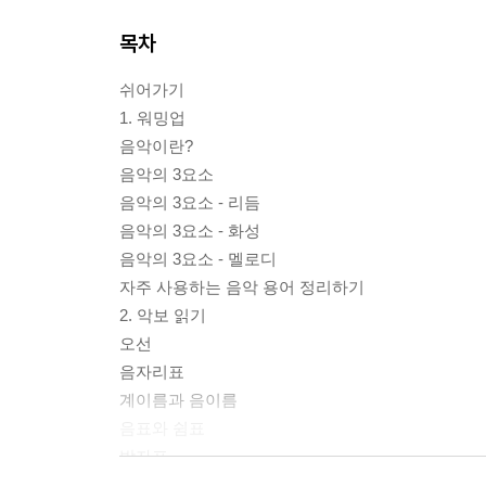
목차
쉬어가기
1. 워밍업
음악이란?
음악의 3요소
음악의 3요소 - 리듬
음악의 3요소 - 화성
음악의 3요소 - 멜로디
자주 사용하는 음악 용어 정리하기
2. 악보 읽기
오선
음자리표
계이름과 음이름
음표와 쉼표
박자표
박자에 따른 셈여림과 기보법