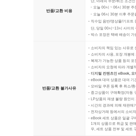
단, 아래의 주문/취소 조건인
오늘 00시 ~ 06시 30분 
반품/교환 비용
오늘 06시 30분 이후 주문
직수입 음반/영상물/기프트 
단, 당일 00시~13시 사이
박스 포장은 택배 배송이 가
소비자의 책임 있는 사유로 
소비자의 사용, 포장 개봉에 
복제가 가능한 상품 등의 포장을 
소비자의 요청에 따라 개별
디지털 컨텐츠인 eBook, 
eBook 대여 상품은 대여 기
모바일 쿠폰 등록 후 취소/환
반품/교환 불가사유
중고상품이 구매확정(자동 
LP상품의 재생 불량 원인이 기
시간의 경과에 의해 재판매가
전자상거래 등에서의 소비자
eBook 세트 상품은 일괄 
1개의 상품으로 취급 및 판매
우, 세트 상품 전부 및 세트