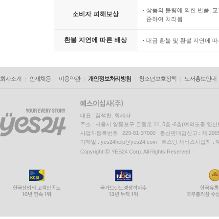
상품의 불량에 의한 반품, 교
소비자 피해보상
준하여 처리됨
환불 지연에 따른 배상
대금 환불 및 환불 지연에 
회사소개
인재채용
이용약관
개인정보처리방침
청소년보호정책
도서홍보안내
대표 : 김석환, 최세라
주소 : 서울시 영등포구 은행로 11, 5층~6층(여의도동,일신
사업자등록번호 : 229-81-37000 통신판매업신고 : 제 200
이메일 : yes24help@yes24.com 호스팅 서비스사업자 :
Copyright ⓒ YES24 Corp. All Rights Reserved.