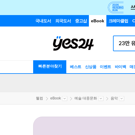
국내도서
외국도서
중고샵
eBook
크레마클럽
C
빠른분야찾기
베스트
신상품
이벤트
바이백
매
웰컴
eBook
예술 대중문화
음악