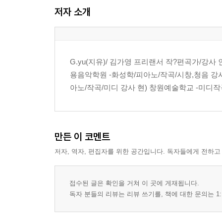
저자 소개
붙임줄과 이음줄
조표와 임시표
실전 문제
3. 반복 기호
G.yu(지유)/ 김가영 프리랜서 작?편곡가/강사
반복 기호란?
용음악학원 -화성학/피아노/작곡/시창,청음 강사
반복 기호를 쓰는 이유
아노/작곡/미디 강사 현) 창원예술학교 -미디작
세로줄, 겹세로줄, 끝세로줄의 의미
도돌이표
다 카포와 다 카포 알 피네
달 세뇨와 달 세뇨 알 피네
만든 이 코멘트
실전 문제
저자, 역자, 편집자를 위한 공간입니다. 독자들에게 전하고
접수된 글은 확인을 거쳐 이 곳에 게재됩니다.
독자 분들의 리뷰는 리뷰 쓰기를, 책에 대한 문의는 1: