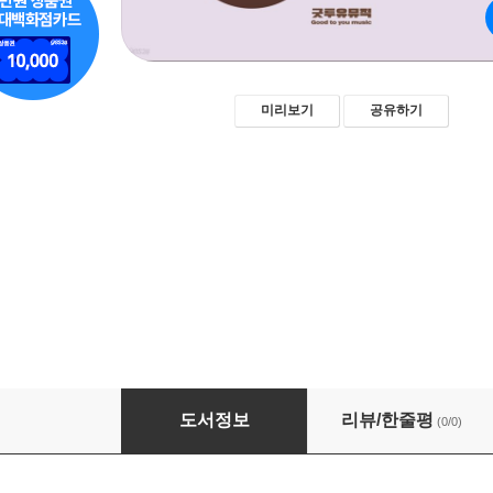
미리보기
공유하기
지-하모니 1.워밍업&반복기호
도서정보
리뷰/한줄평
(0/0)