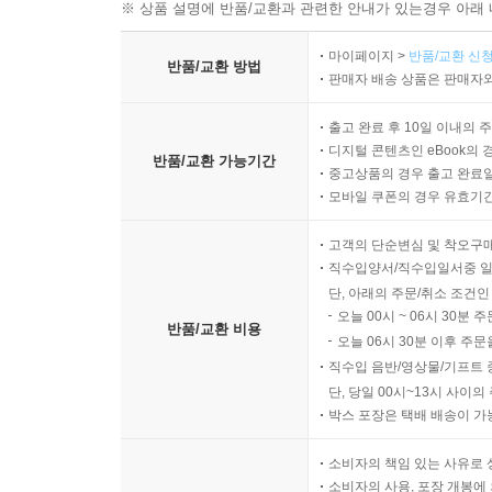
※ 상품 설명에 반품/교환과 관련한 안내가 있는경우 아래 
마이페이지 >
반품/교환 신청
반품/교환 방법
판매자 배송 상품은 판매자와
출고 완료 후 10일 이내의 
디지털 콘텐츠인 eBook의 
반품/교환 가능기간
중고상품의 경우 출고 완료일
모바일 쿠폰의 경우 유효기간(
고객의 단순변심 및 착오구
직수입양서/직수입일서중 일
단, 아래의 주문/취소 조건인
오늘 00시 ~ 06시 30분 
반품/교환 비용
오늘 06시 30분 이후 주문
직수입 음반/영상물/기프트 
단, 당일 00시~13시 사이
박스 포장은 택배 배송이 가
소비자의 책임 있는 사유로 
소비자의 사용, 포장 개봉에 