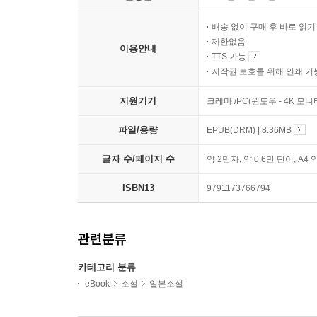
배송 없이 구매 후 바로 읽
제한없음
이용안내
TTS 가능
저작권 보호를 위해 인쇄 기
지원기기
크레마 /PC(윈도우 - 4K 모
파일/용량
EPUB(DRM) | 8.36MB
글자 수/페이지 수
약 2만자, 약 0.6만 단어, A4 
ISBN13
9791173766794
관련분류
카테고리 분류
eBook
소설
일본소설