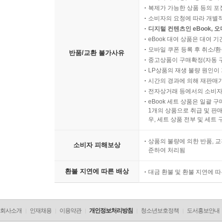
복제가 가능한 상품 등의 포장을 
소비자의 요청에 따라 개별
디지털 컨텐츠인 eBook, 
eBook 대여 상품은 대여 기
모바일 쿠폰 등록 후 취소/환
반품/교환 불가사유
중고상품이 구매확정(자동 
LP상품의 재생 불량 원인이 기
시간의 경과에 의해 재판매가
전자상거래 등에서의 소비자
eBook 세트 상품은 일괄 
1개의 상품으로 취급 및 판매
우, 세트 상품 전부 및 세트
상품의 불량에 의한 반품, 교
소비자 피해보상
준하여 처리됨
환불 지연에 따른 배상
대금 환불 및 환불 지연에 
회사소개
인재채용
이용약관
개인정보처리방침
청소년보호정책
도서홍보안내