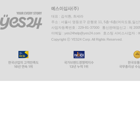
대표 : 김석환, 최세라
주소 : 서울시 영등포구 은행로 11, 5층~6층(여의도동,일신
사업자등록번호 : 229-81-37000 통신판매업신고 : 제 200
이메일 : yes24help@yes24.com 호스팅 서비스사업자 :
Copyright ⓒ YES24 Corp. All Rights Reserved.