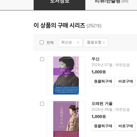
도서정보
리뷰/한줄평
(0/0)
이 상품의 구매 시리즈
(252개)
최신순
품절포함
전체
우산
2026년 07월
제한없음
|
1,000
원
원클릭구매
바로구매
오래된 거울
2026년 08월
제한없음
|
1,000
원
원클릭구매
바로구매