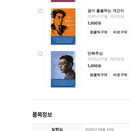
곰이 출몰하는 개간지
2026년 07월
제한없음
|
1,000
원
원클릭구매
바로구매
만복추상
2026년 07월
제한없음
|
1,000
원
원클릭구매
바로구매
품목정보
발행일
2026년 06월 10일