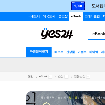
국내도서
외국도서
중고샵
eBook
크레마클럽
C
빠른분야찾기
베스트
신상품
이벤트
바이백
매
웰컴
eBook
소설
일본소설