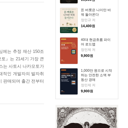
돈 버릇은 나이만 바
꿔 돌아온다
정민규 저
14,400
원
40대 현금흐름 파이
어 로드맵
정민제 저
심에는 추정 재산 150조
9,900
원
모토』는 21세기 가장 큰
리스는 사토시 나카모토가
1,000만 원으로 시작
천재적인 개발자의 발자취
하는 안전한 소액 부
동산 경매
이 판매되며 출간 전부터
정민제 저
9,900
원