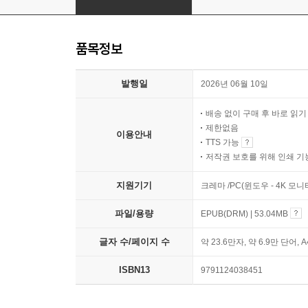
품목정보
발행일
2026년 06월 10일
배송 없이 구매 후 바로 읽
제한없음
이용안내
TTS 가능
저작권 보호를 위해 인쇄 기
지원기기
크레마 /PC(윈도우 - 4K 모
파일/용량
EPUB(DRM) | 53.04MB
글자 수/페이지 수
약 23.6만자, 약 6.9만 단어, 
ISBN13
9791124038451