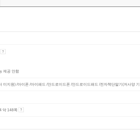
기
능 제공 안함
니터 미지원) /아이폰 /아이패드 /안드로이드폰 /안드로이드패드 /전자책단말기(저사양 기기 
A4 약 148쪽