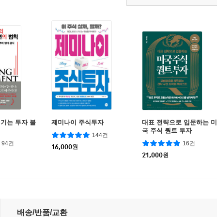
기는 투자 불
제미나이 주식투자
대표 전략으로 입문하는 미
국 주식 퀀트 투자
144건
94건
16건
16,000
원
21,000
원
배송/반품/교환