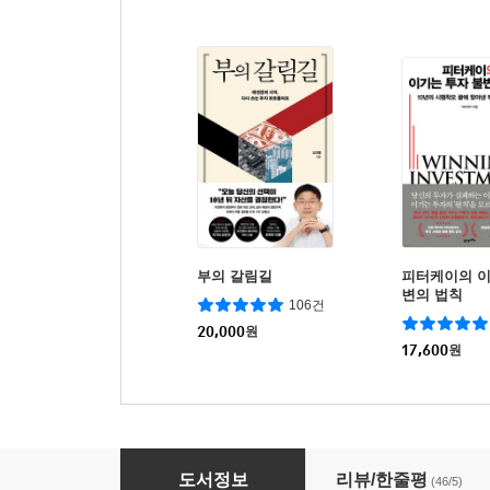
부의 갈림길
피터케이의 이
변의 법칙
106건
20,000
원
17,600
원
미스터 나카모토
도서정보
리뷰/한줄평
(46/5)