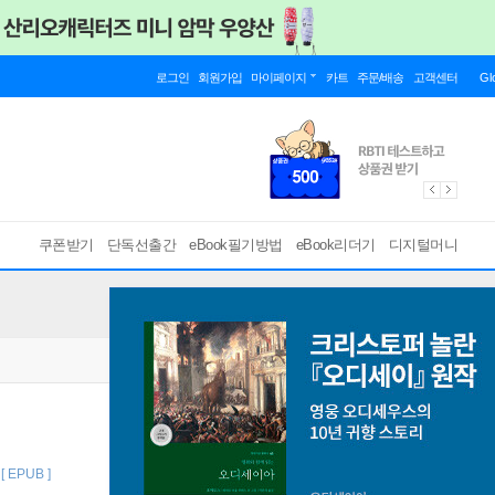
로그인
회원가입
마이페이지
카트
주문/배송
고객센터
Gl
쿠폰받기
단독선출간
eBook필기방법
eBook리더기
디지털머니
[ EPUB ]