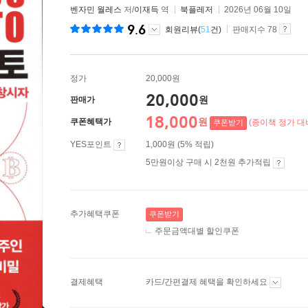
벤자민 월레스
저/
이재득
역
북플레저
2026년 06월 10일
9.6
회원리뷰(
51
건)
판매지수 78
정가
20,000원
20,000
원
판매가
18,000
원
쿠폰혜택가
(종이책 정가 대비
쿠폰받기
YES포인트
1,000원 (5% 적립)
5만원이상 구매 시 2천원 추가적립
추가혜택쿠폰
쿠폰받기
주문금액대별 할인쿠폰
결제혜택
카드/간편결제 혜택을 확인하세요