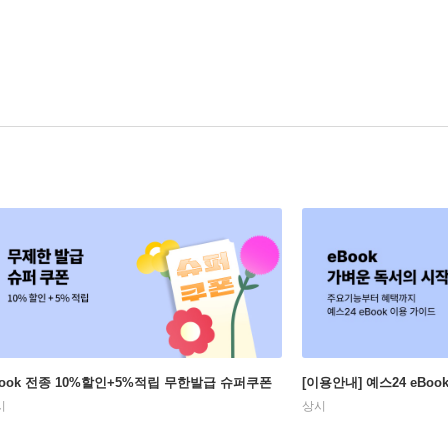
Book 전종 10%할인+5%적립 무한발급 슈퍼쿠폰
[이용안내] 예스24 eBo
시
상시