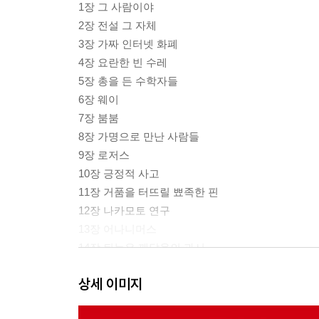
1장 그 사람이야
2장 전설 그 자체
3장 가짜 인터넷 화폐
4장 요란한 빈 수레
5장 총을 든 수학자들
6장 웨이
7장 붐붐
8장 가명으로 만난 사람들
9장 로저스
10장 긍정적 사고
11장 거품을 터뜨릴 뾰족한 핀
12장 나카모토 연구
13장 어나니머스
14장 뒤늦은 깨달음의 과시
15장 청동 냄새
상세 이미지
16장 느린 추격전
17장 헝가리식 추리