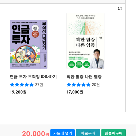
1
/2
연금 투자 무작정 따라하기
착한 염증 나쁜 염증
27건
20건
19,200
원
17,000
원
20,000
카트에 넣기
바로구매
원클릭구매
원