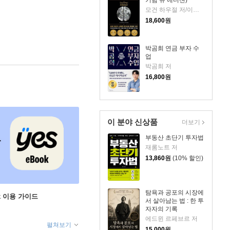
기념 뉴 에디션)
모건 하우절 저/이지연 역
18,600
원
박곰희 연금 부자 수
업
박곰희 저
16,800
원
이 분야 신상품
더보기
부동산 초단기 투자법
재롬노트 저
13,860
원
(10% 할인)
탐욕과 공포의 시장에
ok 이용 가이드
서 살아남는 법 : 한 투
자자의 기록
에드윈 르페브르 저
펼쳐보기
15,000
원