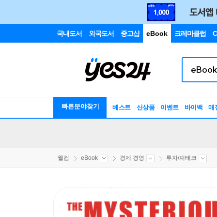
국내도서
외국도서
중고샵
eBook
크레마클럽
C
빠른분야찾기
베스트
신상품
이벤트
바이백
매
웰컴
eBook
경제 경영
투자/재테크