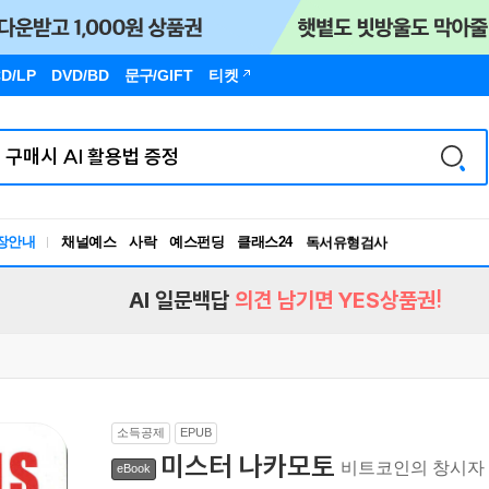
D/LP
DVD/BD
문구
/GIFT
티켓
장안내
채널예스
사락
예스펀딩
클래스24
독서유형검사
RBTI Lab
독서유형검사
AI 일문백답
의견 남기면 YES상품권!
소득공제
EPUB
미스터 나카모토
비트코인의 창시자
eBook