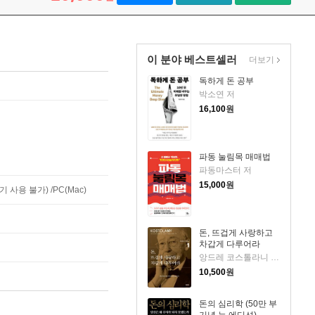
이 분야 베스트셀러
더보기
독하게 돈 공부
박소연 저
16,100
원
파동 눌림목 매매법
파동마스터 저
15,000
원
사용 불가) /PC(Mac)
돈, 뜨겁게 사랑하고
차갑게 다루어라
앙드레 코스톨라니 저/한윤진 역
10,500
원
돈의 심리학 (50만 부