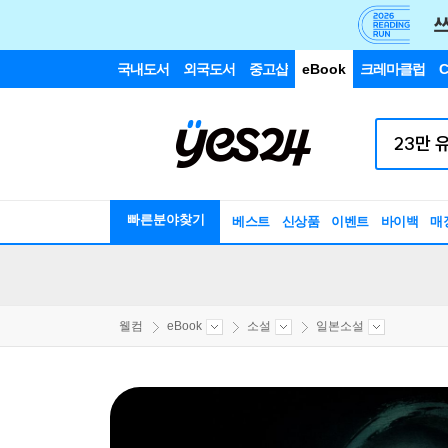
국내도서
외국도서
중고샵
eBook
크레마클럽
C
빠른분야찾기
베스트
신상품
이벤트
바이백
매
웰컴
eBook
소설
일본소설