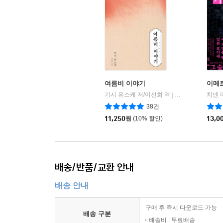
여름비 이야기
이메
기시 유스케 저/이선희 역
비채
치넨 
|
38건
11,250
원
(10% 할인)
13,0
배송/반품/교환 안내
배송 안내
구매 후 즉시 다운로드 가능
배송 구분
배송비 : 무료배송