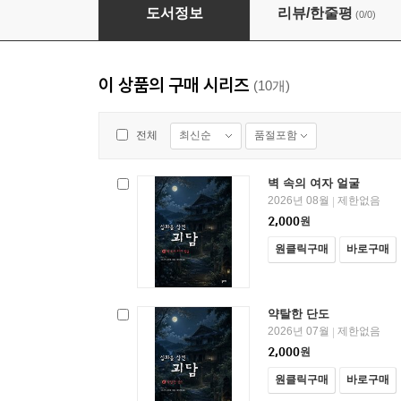
가보 인형
도서정보
리뷰/한줄평
(0/0)
이 상품의 구매 시리즈
(10개)
최신순
품절포함
전체
벽 속의 여자 얼굴
2026년 08월
제한없음
|
2,000
원
원클릭구매
바로구매
약탈한 단도
2026년 07월
제한없음
|
2,000
원
원클릭구매
바로구매