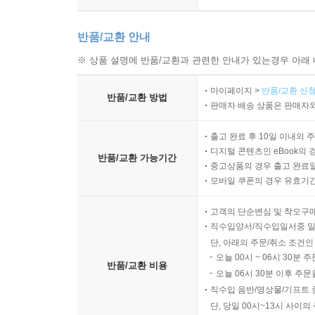
반품/교환 안내
※ 상품 설명에 반품/교환과 관련한 안내가 있는경우 아래 
마이페이지 >
반품/교환 신청
반품/교환 방법
판매자 배송 상품은 판매자와
출고 완료 후 10일 이내의 
디지털 콘텐츠인 eBook의 
반품/교환 가능기간
중고상품의 경우 출고 완료일
모바일 쿠폰의 경우 유효기간(
고객의 단순변심 및 착오구
직수입양서/직수입일서중 일
단, 아래의 주문/취소 조건인
오늘 00시 ~ 06시 30분 
반품/교환 비용
오늘 06시 30분 이후 주문
직수입 음반/영상물/기프트 
단, 당일 00시~13시 사이