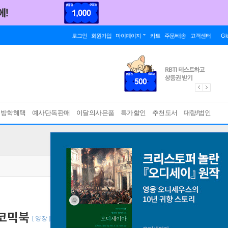
로그인
회원가입
마이페이지
카트
주문/배송
고객센터
Gl
름방학혜택
예사단독판매
이달의사은품
특가할인
추천도서
대량/법인
 코믹북
[ 양장 ]