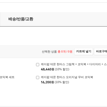
배송/반품/교환
카트에 넣기
바로구
선택한 상품
총
0
개 /
0
원
케이팝 데몬 헌터스 그림책 + 코믹북 + 다이어리 + 
48,440
원
(10% 할인)
 코믹북 세트
케이팝 데몬 헌터스 오리지널 무비 코믹북
16,200
원
(10% 할인)