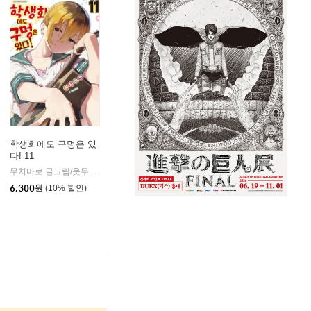
학생회에도 구멍은 있
다! 11
무치마로 글그림/옷무 역
소미미디어
|
6,300
원
(10% 할인)