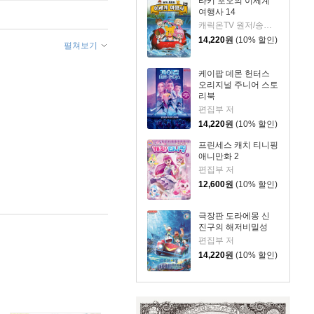
타키 포오의 이세계
여행사 14
캐릭온TV 원저/송도수 글/이지운 그림
14,220
원
(10% 할인)
펼쳐보기
케이팝 데몬 헌터스
오리지널 주니어 스토
리북
편집부 저
14,220
원
(10% 할인)
프린세스 캐치 티니핑
애니만화 2
편집부 저
12,600
원
(10% 할인)
극장판 도라에몽 신
진구의 해저비밀성
편집부 저
14,220
원
(10% 할인)