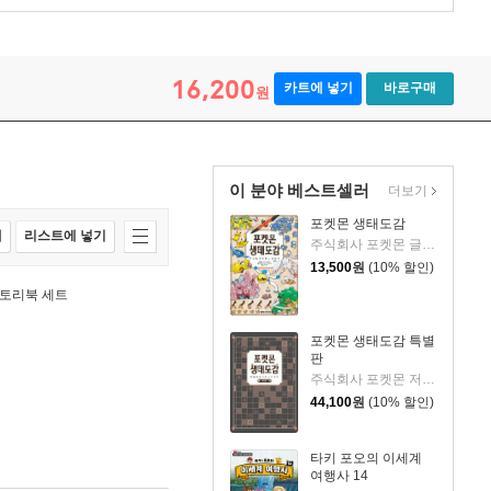
16,200
카트에 넣기
바로구매
원
이 분야 베스트셀러
더보기
포켓몬 생태도감
매
리스트에 넣기
주식회사 포켓몬 글/기노시타 치히로 그림/이선희 역
13,500
원
(10% 할인)
스토리북 세트
포켓몬 생태도감 특별
판
주식회사 포켓몬 저/기노시타 치히로 그림/이선희 역
44,100
원
(10% 할인)
타키 포오의 이세계
여행사 14