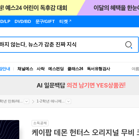
D/LP
DVD/BD
문구
/GIFT
티켓
독서유형검사
장안내
채널예스
사락
예스펀딩
클래스24
여
RBTI Lab
독서유형검사
AI 일문백답
의견 남기면 YES상품권!
2학년 만화/애...
1-2학년 애니메...
소득공제
케이팝 데몬 헌터스 오리지널 무비