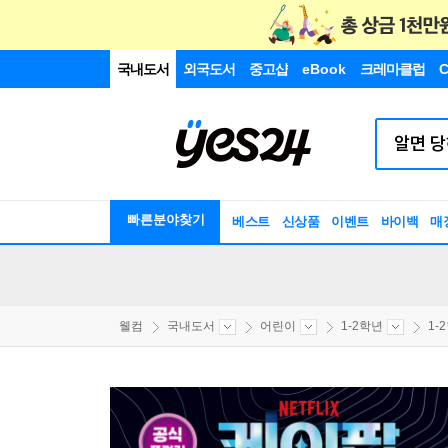
국내도서
외국도서
중고샵
eBook
크레마클럽
C
빠른분야찾기
베스트
신상품
이벤트
바이백
매
웰컴
국내도서
어린이
1-2학년
1-