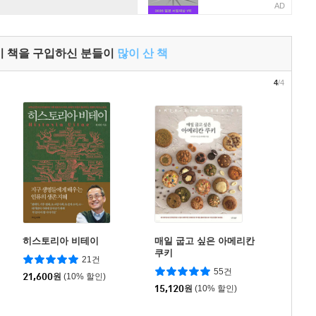
AD
이 책을 구입하신 분들이
많이 산 책
4
/4
히스토리아 비테이
매일 굽고 싶은 아메리칸
쿠키
21건
55건
21,600
원
(10% 할인)
15,120
원
(10% 할인)