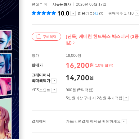
편집부 저
서울문화사
2026년 06월 17일
10.0
회원리뷰(
41
건)
판매지수 1,710
[단독] 케데헌 헌트릭스 빅스티커 (3종
구매혜택
감)
정가
18,000원
16,200
원
판매가
(10% 할인)
크레마머니
14,700
원
최대혜택가
YES포인트
900원 (5% 적립)
5만원이상 구매 시 2천원 추가적립
결제혜택
카드/간편결제 혜택을 확인하세요