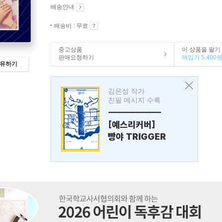
배송안내
배송비 : 무료
중고상품
이 상품을 팔기
판매요청하기
매입가 5,400
유하기
김은성 작가
친필 메시지 수록
---------------
[예스리커버]
빵야 TRIGGER