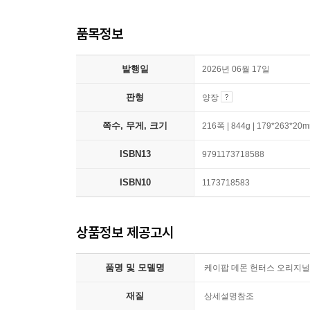
품목정보
발행일
2026년 06월 17일
판형
양장
쪽수, 무게, 크기
216쪽 | 844g | 179*263*20
ISBN13
9791173718588
ISBN10
1173718583
상품정보 제공고시
품명 및 모델명
케이팝 데몬 헌터스 오리지널
재질
상세설명참조