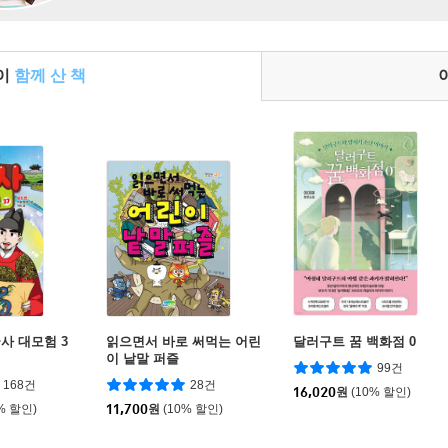
들이
함께 산 책
사 대모험 3
읽으면서 바로 써먹는 어린
달러구트 꿈 백화점 0
이 낱말 퍼즐
99건
168건
28건
16,020
원
(10% 할인)
% 할인)
11,700
원
(10% 할인)