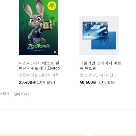
m
디즈니, 픽사 베스트 컬
에일리언 스테이지 아트
렉션 - 주토피아 Zootopi
북 특별판
a
강윤혜 해설
길벗이지톡
팀 포맷나인 저
다산코믹스
|
|
23,400
원
(10% 할인)
48,600
원
(10% 할인)
보세요.
전체보기