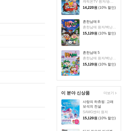
캐릭온TV 원저/송도수 글/이지운 그림
14,220
원
(10% 할인)
흔한남매 8
흔한남매 원저/백난도 글/유난희 그림/흔한컴퍼니 감수
15,120
원
(10% 할인)
흔한남매 5
흔한남매 원저/백난도 글/유난희 그림/흔한컴퍼니 감수
15,120
원
(10% 할인)
이 분야 신상품
더보기
사랑의 하츄핑: 고래
보석의 전설
SAMG엔터 원저
15,120
원
(10% 할인)