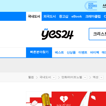
국내도서
외국도서
중고샵
eBook
크레마클럽
C
빠른분야찾기
베스트
신상품
이벤트
바이백
매
웰컴
국내도서
만화/라이트노벨
액션