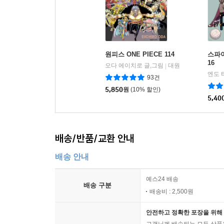
원피스 ONE PIECE 114
스파이
16
오다 에이치로 글,그림
대원
|
엔도 
93건
5,850
원
(10% 할인)
5,40
배송/반품/교환 안내
배송 안내
예스24 배송
배송 구분
배송비 : 2,500원
안전하고 정확한 포장을 위해 