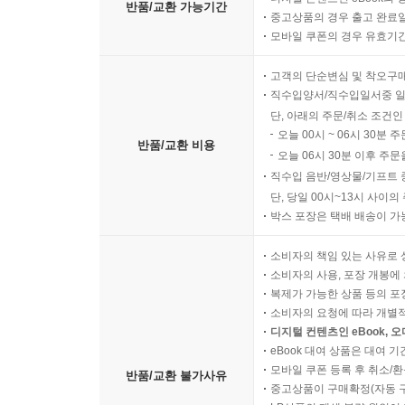
반품/교환 가능기간
중고상품의 경우 출고 완료일
모바일 쿠폰의 경우 유효기간(
고객의 단순변심 및 착오구
직수입양서/직수입일서중 일
단, 아래의 주문/취소 조건인
오늘 00시 ~ 06시 30분 
반품/교환 비용
오늘 06시 30분 이후 주문
직수입 음반/영상물/기프트 
단, 당일 00시~13시 사이
박스 포장은 택배 배송이 가
소비자의 책임 있는 사유로 
소비자의 사용, 포장 개봉에 
복제가 가능한 상품 등의 포장을 
소비자의 요청에 따라 개별
디지털 컨텐츠인 eBook, 
eBook 대여 상품은 대여 기
모바일 쿠폰 등록 후 취소/환
반품/교환 불가사유
중고상품이 구매확정(자동 