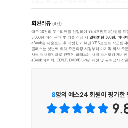
오늘도 큐피드 소녀들은 존재 의의를 되물으면서도 ‘
깜찍한 캐릭터와 박력 있는 밀리터리 액션, 가슴 저
회원리뷰
액션물로 시작된 이야기는 코하루의 과거가 밝혀지
(8건)
또한 하나둘 밝혀지며, 『러브 불릿』은 화를 거듭할
매주 10건의 우수리뷰를 선정하여 YES포인트 3만원을 드
3,000원 이상 구매 후 리뷰 작성 시
일반회원 300원, 마니아
장르 문법이 소프트한 터치로 가미되어 백합 독자
eBook은 다운로드 후 작성한 리뷰만 YES포인트 지급됩니
큐피드로서 부여받은 임무를 하나하나 해결하며, 
클래스는 첫번째 회차 주문확정 시점부터 마지막 회차 주문
이 작품의 관전 포인트다.
사락 독서모임으로 진행된 클래스는 사락 독서모임 게시판
eBook 페이백, CD/LP, DVD/Blu-ray, 패션 및 판매금
『러브 불릿』은 inee 작가가 트위터(X) 계정에
해외 팬들로 인해 원서가 일시 품절되는 등, 현지
중국어 등 다양한 언어권에서 단행본이 출간되었고
백합이라는 익숙한 성공 공식의 빈틈을 파고들어 자
8
명의 예스24 회원이 평가한
지금 바로 『러브 불릿』 1권을 펼쳐보자.
9.