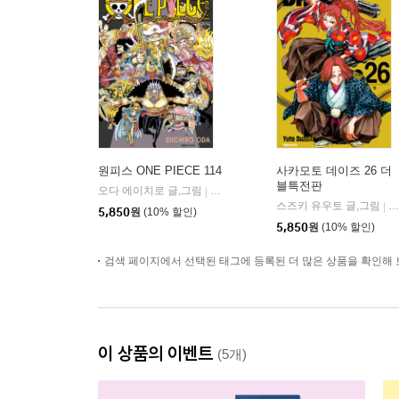
원피스 ONE PIECE 114
사카모토 데이즈 26 더
블특전판
오다 에이치로 글,그림
대원
|
스즈키 유우토 글,그림
대
|
5,850
원
(10% 할인)
5,850
원
(10% 할인)
검색 페이지에서 선택된 태그에 등록된 더 많은 상품을 확인해 
이 상품의 이벤트
(5개)