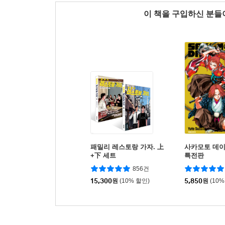
이 책을 구입하신 분
패밀리 레스토랑 가자. 上
사카모토 데이
+下 세트
특전판
856건
15,300
원
(10% 할인)
5,850
원
(10%