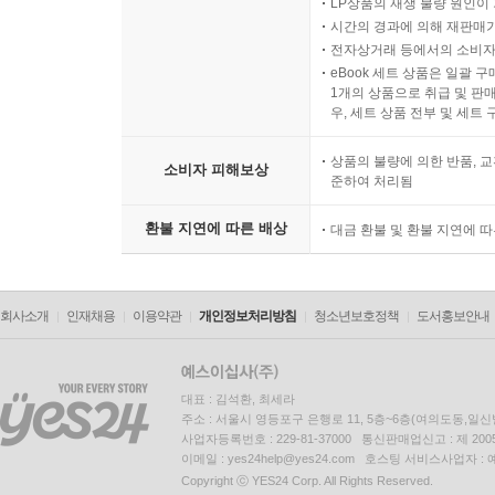
LP상품의 재생 불량 원인이 기
시간의 경과에 의해 재판매가
전자상거래 등에서의 소비자
eBook 세트 상품은 일괄 
1개의 상품으로 취급 및 판매
우, 세트 상품 전부 및 세트
상품의 불량에 의한 반품, 교
소비자 피해보상
준하여 처리됨
환불 지연에 따른 배상
대금 환불 및 환불 지연에 
회사소개
인재채용
이용약관
개인정보처리방침
청소년보호정책
도서홍보안내
대표 : 김석환, 최세라
주소 : 서울시 영등포구 은행로 11, 5층~6층(여의도동,일신
사업자등록번호 : 229-81-37000 통신판매업신고 : 제 200
이메일 : yes24help@yes24.com 호스팅 서비스사업자 :
Copyright ⓒ YES24 Corp. All Rights Reserved.