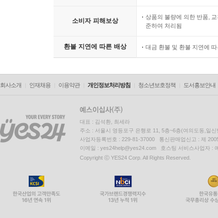
상품의 불량에 의한 반품, 교
소비자 피해보상
준하여 처리됨
환불 지연에 따른 배상
대금 환불 및 환불 지연에 
회사소개
인재채용
이용약관
개인정보처리방침
청소년보호정책
도서홍보안내
대표 : 김석환, 최세라
주소 : 서울시 영등포구 은행로 11, 5층~6층(여의도동,일신
사업자등록번호 : 229-81-37000 통신판매업신고 : 제 200
이메일 : yes24help@yes24.com 호스팅 서비스사업자 :
Copyright ⓒ YES24 Corp. All Rights Reserved.