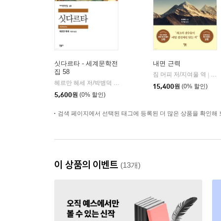
싯다르타 - 세계문학전
내면 근력
집 58
짐 머피 저/지여울 역
윌북(
|
헤르만 헤세 저/박병덕 역
민음사
|
15,400
원
(0% 할인)
5,600
원
(0% 할인)
검색 페이지에서 선택된 태그에 등록된 더 많은 상품을 확인해 
이 상품의 이벤트
(13개)