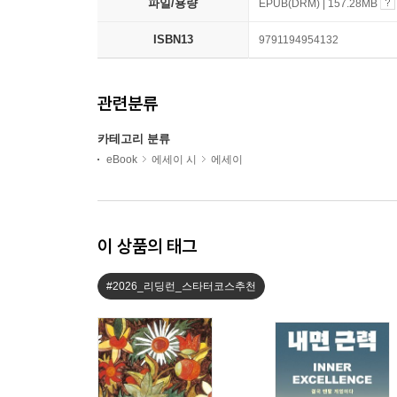
파일/용량
EPUB(DRM) | 157.28MB
ISBN13
9791194954132
관련분류
카테고리 분류
eBook
에세이 시
에세이
이 상품의 태그
#2026_리딩런_스타터코스추천