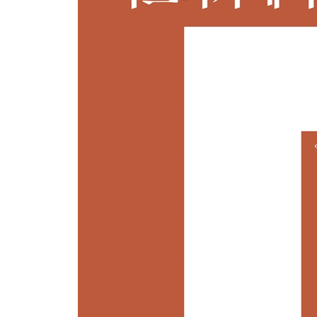
우간다를 달리다
- 붉은 땅, 붉은 심장
- 50개의 언어, 50개의 부족
- 커피 좋아하세요?
- 우간다 사회의 여성에 대한 인식
- 어떤 남자의 삶
- 천국이 멀지 않다
우간다의 교육은 생존이다
- 좋은 교사, 좋은 교육
- 짧은 이야기, 긴 생각 1
- 짧은 이야기, 긴 생각 2
- 짧은 이야기, 긴 생각 3
- 바늘 하나로 인생 문제 해결하기
나를 지탱하는 힘
- 나의 어머니, 노상혜