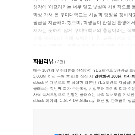
생각에 ‘아프리카는 너무 멀고 낯설며 사회적으로 
막상 가서 본 쿠미대학교는 시설과 행정을 정비하
월급을 지급해야 했으며, 학생들이 안정된 환경에서 
저자는 뜻하지 않게 쿠미대학교의 총장이라는 직책
것을 바로잡기 위해 노력한다. 한 교육기관의 외
때로는 갈등하고 흔들리지만 주어진 일을 피하지 않
갈등과 반목 속에서도 해결책을 찾고 길을 만들어 
회원리뷰
세워 나가는 과정을 따라가다 보면 보람을 느끼게 된
(7건)
매주 10건의 우수리뷰를 선정하여 YES포인트 3만원을 드
3,000원 이상 구매 후 리뷰 작성 시
일반회원 300원, 마니아
아프리카에서는 교육이 곧 생존이다
eBook은 다운로드 후 작성한 리뷰만 YES포인트 지급됩니
저자는 교육자로서 아프리카 교육의 실상을 초등
클래스는 첫번째 회차 주문확정 시점부터 마지막 회차 주문
사회에서 빈부격차와 남녀 차이가 학업에 미치는
사락 독서모임으로 진행된 클래스는 사락 독서모임 게시판
불모지이기 때문에 교육이 더 중요하고 필요하며 사
eBook 페이백, CD/LP, DVD/Blu-ray, 패션 및 판매금
수 있는 기회가 펼쳐진다. 하지만 대부분의 아이
상급학교로 진학하여 교육을 받는 것은 현실적으로
것은 어른의 의무이자 아이들의 권리라고 말한다.