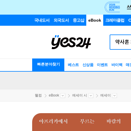
국내도서
외국도서
중고샵
eBook
크레마클럽
C
빠른분야찾기
베스트
신상품
이벤트
바이백
매
웰컴
eBook
에세이 시
에세이