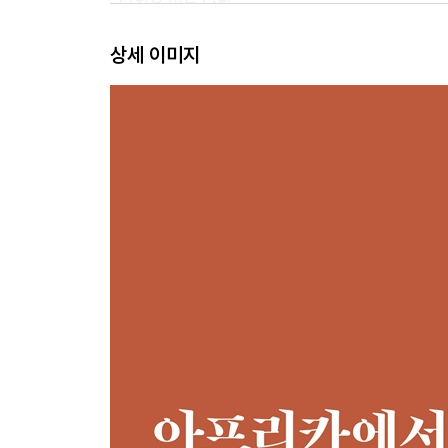
- 다침을 막는 닫힘
- 흩어지면 알게 되는 것들
상세 이미지
- 질병 속에서 전염된 희망
- 스스로 돕는 자
부르자, 바람의 노래를
- 희망을 띄우는 부력
- 축구, 축구, 축구!
- 모두의 바람대로 브라스밴드
- 장학금이라는 딜레마
- 끼니를 함께하는 사람들
- 성장과 성장통
끝나지 않은 여정
- 새 카페, 그리고 6개월 더
- 추측 항법
- 여전한 미지