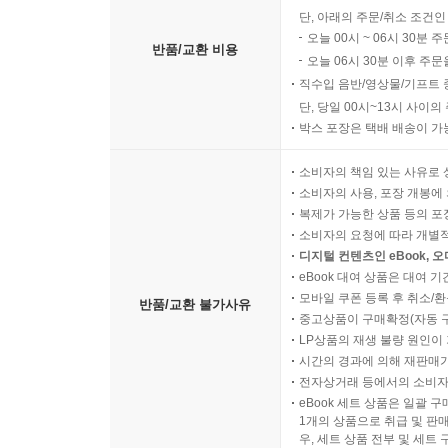
단, 아래의 주문/취소 조건인
오늘 00시 ~ 06시 30분 
반품/교환 비용
오늘 06시 30분 이후 주문
직수입 음반/영상물/기프트 
단, 당일 00시~13시 사이
박스 포장은 택배 배송이 가
소비자의 책임 있는 사유로 
소비자의 사용, 포장 개봉에 
복제가 가능한 상품 등의 포장을 
소비자의 요청에 따라 개별
디지털 컨텐츠인 eBook, 
eBook 대여 상품은 대여 기
모바일 쿠폰 등록 후 취소/환
반품/교환 불가사유
중고상품이 구매확정(자동 
LP상품의 재생 불량 원인이 기
시간의 경과에 의해 재판매가
전자상거래 등에서의 소비자
eBook 세트 상품은 일괄 
1개의 상품으로 취급 및 판매
우, 세트 상품 전부 및 세트