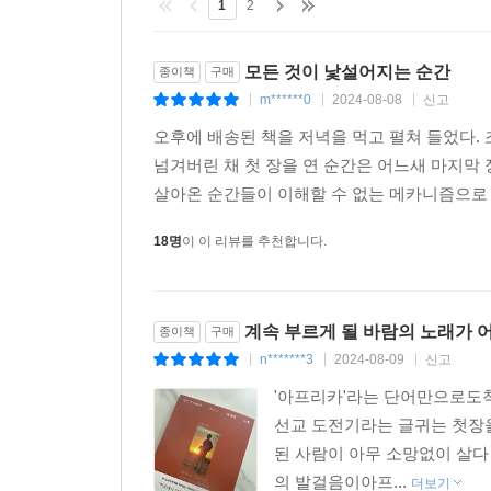
1
2
모든 것이 낯설어지는 순간
종이책
구매
m******0
2024-08-08
신고
|
|
|
오후에 배송된 책을 저녁을 먹고 펼쳐 들었다.
넘겨버린 채 첫 장을 연 순간은 어느새 마지막 
살아온 순간들이 이해할 수 없는 메카니즘으로 스
18명
이 이 리뷰를 추천합니다.
계속 부르게 될 바람의 노래가 
종이책
구매
n*******3
2024-08-09
신고
|
|
|
'아프리카'라는 단어만으로도
선교 도전기라는 글귀는 첫장
된 사람이 아무 소망없이 살다
의 발걸음이아프...
더보기