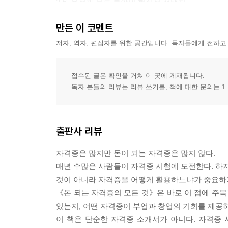
2-6. 운전과 물류 분야의 현실적 선택지
2-7. 50대에 더 유리한 자격증
만든 이 코멘트
PART 3 · 창업과 프리랜서로 확장되는 자격증
3-1. 창업으로 연결되는 자격증의 비밀
저자, 역자, 편집자를 위한 공간입니다. 독자들에게 전하고
3-2. 부동산 관련 자격증의 현실
3-3. 상담 분야의 가능성과 한계
접수된 글은 확인을 거쳐 이 곳에 게재됩니다.
3-4. 교육 분야에서 제2의 직업 만들기
독자 분들의 리뷰는 리뷰 쓰기를, 책에 대한 문의는 1:
3-5. 프리랜서가 될 수 있는 자격증
3-6. 월 300만 원을 만드는 수익 구조
3-7. 작게 시작해 크게 키우는 부업 전략
출판사 리뷰
PART 4 · AI 시대에도 살아남는 평생 소득 전략
4-1. AI 시대에도 살아남는 전문성
자격증은 많지만 돈이 되는 자격증은 많지 않다.
4-2. 향후 10년 유망 자격증
매년 수많은 사람들이 자격증 시험에 도전한다. 하지
4-3. 40대에 도전하기 좋은 자격증
것이 아니라 자격증을 어떻게 활용하느냐가 중요하
4-4. 실패 사례에서 배우는 함정
《돈 되는 자격증의 모든 것》은 바로 이 점에 주목
4-5. 인생 2막 성공 사례의 공통점
있는지, 어떤 자격증이 부업과 창업의 기회를 제공
4-6. 자격증보다 중요한 평생 소득 설계
이 책은 단순한 자격증 소개서가 아니다. 자격증