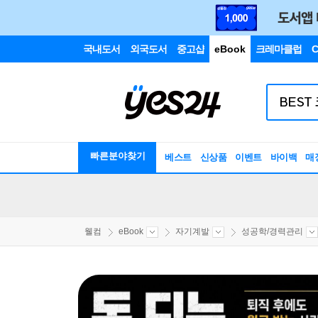
국내도서
외국도서
중고샵
eBook
크레마클럽
C
빠른분야찾기
베스트
신상품
이벤트
바이백
매
웰컴
eBook
자기계발
성공학/경력관리