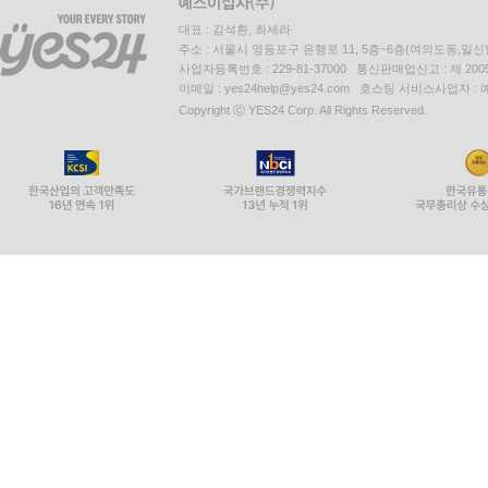
대표 : 김석환, 최세라
주소 : 서울시 영등포구 은행로 11, 5층~6층(여의도동,일신
사업자등록번호 : 229-81-37000 통신판매업신고 : 제 200
이메일 : yes24help@yes24.com 호스팅 서비스사업자 :
Copyright ⓒ YES24 Corp. All Rights Reserved.