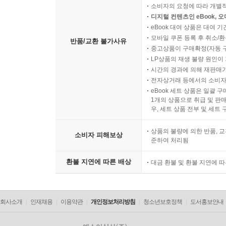
소비자의 요청에 따라 개별
디지털 컨텐츠인 eBook, 
eBook 대여 상품은 대여 기
모바일 쿠폰 등록 후 취소/환
반품/교환 불가사유
중고상품이 구매확정(자동 
LP상품의 재생 불량 원인이 기
시간의 경과에 의해 재판매가
전자상거래 등에서의 소비자
eBook 세트 상품은 일괄 
1개의 상품으로 취급 및 판매
우, 세트 상품 전부 및 세트
상품의 불량에 의한 반품, 교
소비자 피해보상
준하여 처리됨
환불 지연에 따른 배상
대금 환불 및 환불 지연에 
회사소개
인재채용
이용약관
개인정보처리방침
청소년보호정책
도서홍보안내