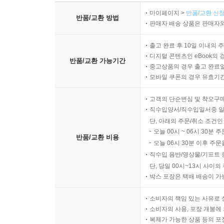
마이페이지 >
반품/교환 신청
반품/교환 방법
판매자 배송 상품은 판매자와
출고 완료 후 10일 이내의 
디지털 콘텐츠인 eBook의 
반품/교환 가능기간
중고상품의 경우 출고 완료일
모바일 쿠폰의 경우 유효기간(
고객의 단순변심 및 착오구
직수입양서/직수입일서중 일
단, 아래의 주문/취소 조건인
오늘 00시 ~ 06시 30분 
반품/교환 비용
오늘 06시 30분 이후 주문
직수입 음반/영상물/기프트 
단, 당일 00시~13시 사이
박스 포장은 택배 배송이 가
소비자의 책임 있는 사유로 
소비자의 사용, 포장 개봉에 
복제가 가능한 상품 등의 포장을 