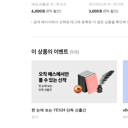
예당,AI활용 저
부크크
극미마미,AI 저
작가와
|
|
6,000
원
(0% 할인)
3,000
원
(0% 할인)
검색 페이지에서 선택된 태그에 등록된 더 많은 상품을 확인해 
이 상품의 이벤트
(5개)
한 눈에 보는 YES24 단독 선출간
e
상시
상