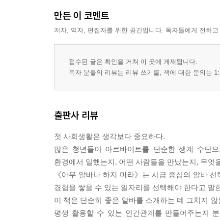
PART 3 · 커리어와 돈으로 연결하라
만든 이 코멘트
3-1. 취업에 유리한 알바는 따로 있다
3-2. 대학생이 반드시 경험해야 할 일
저자, 역자, 편집자를 위한 공간입니다. 독자들에게 전하고
3-3. 사회초년생에게 필요한 현장 감각
3-4. 고수익 알바의 진실
접수된 글은 확인을 거쳐 이 곳에 게재됩니다.
3-5. 부업으로 발전하는 알바의 특징
독자 분들의 리뷰는 리뷰 쓰기를, 책에 대한 문의는 1:
3-6. 창업가들이 추천하는 알바
PART 4 · 시간을 자산으로 바꾸는 전략
4-1. AI 시대에도 살아남는 경험
출판사 리뷰
4-2. 포트폴리오가 되는 알바 기록법
4-3. 알바로 자기소개서를 설계하는 법
첫 사회생활은 생각보다 중요하다.
4-4. 몸값 높은 사람들의 시작점
많은 청년들이 아르바이트를 단순한 생계 수단으로
4-5. 이십 대에 가장 중요한 투자
환경에서 일했는지, 어떤 사람들을 만났는지, 무엇
4-6. 알바도 전략이다
《아무 알바나 하지 마라》는 시급 중심의 알바 선
경험을 쌓을 수 있는 일자리를 선택해야 한다고 말한
이 책은 단순히 좋은 알바를 소개하는 데 그치지 않
평생 활용할 수 있는 인간관계를 만들어주는지 분석