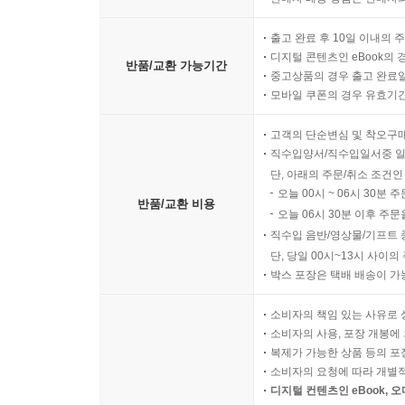
출고 완료 후 10일 이내의 
디지털 콘텐츠인 eBook의 
반품/교환 가능기간
중고상품의 경우 출고 완료일
모바일 쿠폰의 경우 유효기간(
고객의 단순변심 및 착오구
직수입양서/직수입일서중 일
단, 아래의 주문/취소 조건인
오늘 00시 ~ 06시 30분 
반품/교환 비용
오늘 06시 30분 이후 주문
직수입 음반/영상물/기프트 
단, 당일 00시~13시 사이
박스 포장은 택배 배송이 가
소비자의 책임 있는 사유로 
소비자의 사용, 포장 개봉에 
복제가 가능한 상품 등의 포장을 
소비자의 요청에 따라 개별
디지털 컨텐츠인 eBook, 