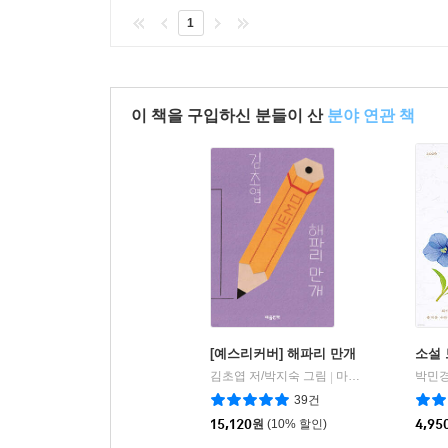
1
이 책을 구입하신 분들이 산
분야 연관 책
[예스리커버] 해파리 만개
소설 
김초엽 저/박지숙 그림
마음산책
박민경
|
39건
15,120
원
(10% 할인)
4,95