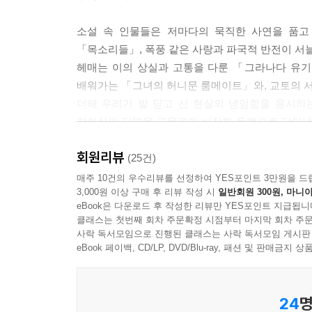
그때 깨달았다. 나는 엄마 자궁에서 살아남았을 때가 
소설 속 인물들은 저마다의 묵직한 사연을 품고
름으로 이 세상에 로그인한 것이다.
「목소리들」, 폭풍 같은 사랑과 파국적 반전이 서늘
--- p.69
헤매는 이의 상실과 고통을 다룬 「그라나다 유기
배워가는 「그녀의 허니문 룸메이트」와, 교토의 
너는 지금 한 여자의 남편이 되는 중이다. 너를 향
더해 우리가 발 딛고 선 현실의 냉엄함을 응시하
시게 빛난다.
지하실의 단면을 고문관의 비장한 독백으로 담아낸 
--- p.77
전복시키며, 우리 내면의 가장 깊은 곳으로부터 눈
회원리뷰
(25건)
‘중국인들은 이별할 때 버드나무 가지를 잘라주었다고 
〈작가의 말〉 속 문장처럼, 삶의 가장 소중한 진
매주 10건의 우수리뷰를 선정하여 YES포인트 3만원을 드
리내리고 잘 살아달라는 뜻이야. 언젠가 너에게 고
3,000원 이상 구매 후 리뷰 작성 시
일반회원 300원, 마니아
나서야 비로소 뒷면의 짧은 진심이 읽히는 것처럼
--- p.110
eBook은 다운로드 후 작성한 리뷰만 YES포인트 지급됩니
문체와 날카로운 시선으로 무장한 한지수 작가의 
클래스는 첫번째 회차 주문확정 시점부터 마지막 회차 주문
끝내고 마침내 내 안의 평화에 이르고 싶은 모든 이들
사락 독서모임으로 진행된 클래스는 사락 독서모임 게시판
“상처는 내 것이 크고, 떡은 남의 것이 큰 법이지. 
eBook 페이백, CD/LP, DVD/Blu-ray, 패션 및 판매금
--- p.139
나는 어느 편도 아니야. 언제나 옳은 편이야. 항상 
24
명