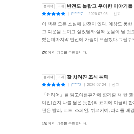
반전도 놀랍고 우아한 이야기들
종이책
구매
t******7
2026-07-03
신고
|
|
|
이 책은 모든 소설에 반전이 있다. 에상도 못한 
그 여운을 느끼고 싶었달까.살짝 눈물이 날 것
했는데마지막 반전에 가슴이 뜨끔했다.그럴수도 
2명
이 이 리뷰를 추천합니다.
잘 차려진 조식 뷔페
종이책
구매
j*****2
2026-07-24
신고
|
|
|
『캐리어』를 읽고여름휴가에 함께할 책 한 권
여인(왠지 나를 닮은 듯한)의 표지에 이끌려 한
편은 발리, 교토, 스페인, 튀르키예, 파리를 배
1명
이 이 리뷰를 추천합니다.