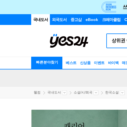
국내도서
외국도서
중고샵
eBook
크레마클럽
C
빠른분야찾기
베스트
신상품
이벤트
바이백
매
웰컴
국내도서
소설/시/희곡
한국소설