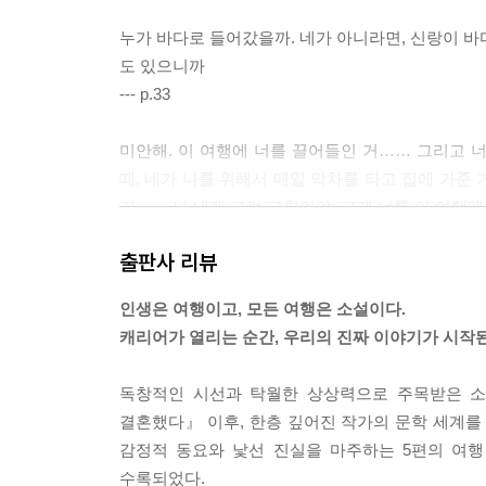
누가 바다로 들어갔을까. 네가 아니라면, 신랑이 바
도 있으니까
--- p.33
미안해. 이 여행에 너를 끌어들인 거…… 그리고 너
때, 네가 나를 위해서 매일 막차를 타고 집에 가준 
거…… 넌 내게 그런 고향이야. 그게 너를 이 여행에
--- p.37
출판사 리뷰
“저는 이렇게, 화려한 옷을 입고 오랜 세월을 살았
인생은 여행이고, 모든 여행은 소설이다.
리저리 불려 다니며 놀았답니다. 어느 가족의 기쁜 
캐리어가 열리는 순간, 우리의 진짜 이야기가 시작된
를 들어주면서 동정 섞인 박수와 함께 돈을 받았습니
--- p.48
독창적인 시선과 탁월한 상상력으로 주목받은 소
결혼했다』 이후, 한층 깊어진 작가의 문학 세계를 
엄마였던 아버지도 저렇게 무릎을 꿇고 앉아 서글픈
감정적 동요와 낯선 진실을 마주하는 5편의 여행
--- p.67
수록되었다.