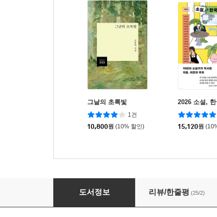
그날의 초록빛
2026 소설,
1건
10,800
원
(10% 할인)
15,120
원
(10
캐리어
도서정보
리뷰/한줄평
(25/2)