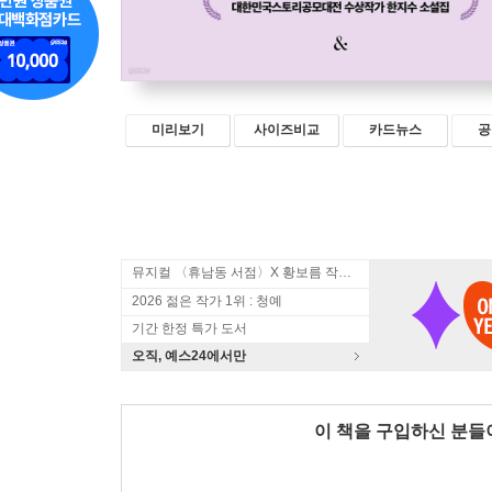
미리보기
사이즈비교
카드뉴스
공
뮤지컬 〈휴남동 서점〉X 황보름 작가 북토크
2026 젊은 작가 1위 : 청예
기간 한정 특가 도서
오직, 예스24에서만
이 책을 구입하신 분