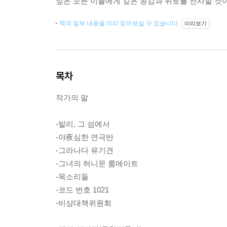
싶은 모든 이들에게 깊은 공감과 위로를 선사할 것이
책의 일부 내용을 미리 읽어보실 수 있습니다.
미리보기
목차
작가의 말
-발리, 그 섬에서
-야夜심한 연극반
-그라나다 유기견
-그녀의 허니문 룸메이트
-목소리들
-코드 번호 1021
-비상대책위원회