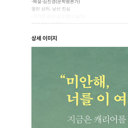
-해설-심진경(문학평론가)
열린 상처, 낯선 진실
-작가의 감상-김도연(소설가)
소설 쓰는 여행자
상세 이미지