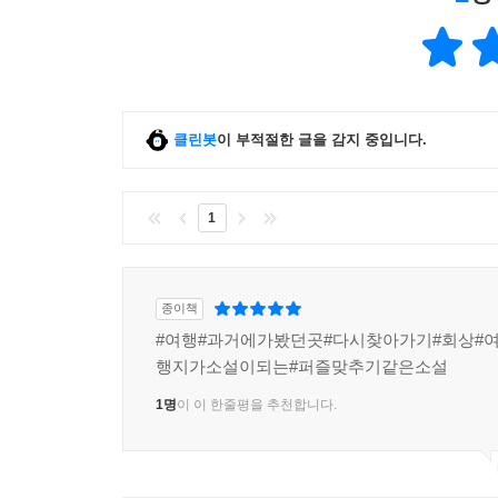
클린봇
이 부적절한 글을 감지 중입니다.
1
종이책
#여행#과거에가봤던곳#다시찾아가기#회상#
행지가소설이되는#퍼즐맞추기같은소설
1명
이 이 한줄평을 추천합니다.