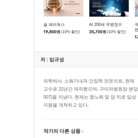
술 패러독스
AI 200세 무병장수
국
19,800
원
(10% 할인)
20,700
원
(10% 할인)
1
저 :
임규성
의학박사. 소화기내과·간장학 전문의로, 현재
교수로 22년간 재직했으며, 구미차병원장·분당
007)을 지냈다. 현재는 항노화 및 암 치료 임
지평을 개척하고 있다.
작가의 다른 상품