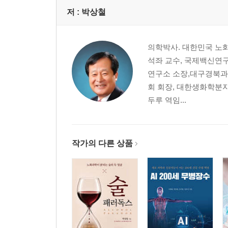
저 :
박상철
의학박사. 대한민국 노
석좌 교수, 국제백신연
연구소 소장,대구경북과
회 회장, 대한생화학분
두루 역임...
작가의 다른 상품