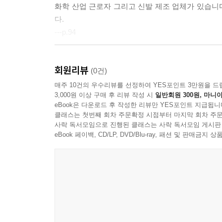
화학 산업 근로자 그리고 신발 제조 업체가 있습니
다.
---p.94
명상은 현재 순간에 주의를 집중하고 판단 없이 관찰하는 연습
회원리뷰
SR)는 과학적으로 검증된 방법으로, 스트레스, 불
(0건)
---p.136
매주 10건의 우수리뷰를 선정하여 YES포인트 3만원을 드
3,000원 이상 구매 후 리뷰 작성 시
일반회원 300원, 마니아
eBook은 다운로드 후 작성한 리뷰만 YES포인트 지급됩니
BRCA 변이는 상염색체 우성(autosomal dom
클래스는 첫번째 회차 주문확정 시점부터 마지막 회차 주문
을 확률이 50%라는 의미입니다. BRCA 변이의 보인자율
사락 독서모임으로 진행된 클래스는 사락 독서모임 게시판
1/40-1/50으로 훨씬 높습니다.
eBook 페이백, CD/LP, DVD/Blu-ray, 패션 및 판매금
---p.177
이 책을 읽는 것만으로도 중요한 첫 단계를 밟은 것
동으로 옮기는 것입니다. 당신의 개인적 상황을 평
요. 당신의 의료 팀, 가족, 친구 그리고 수백만 명
---p.219