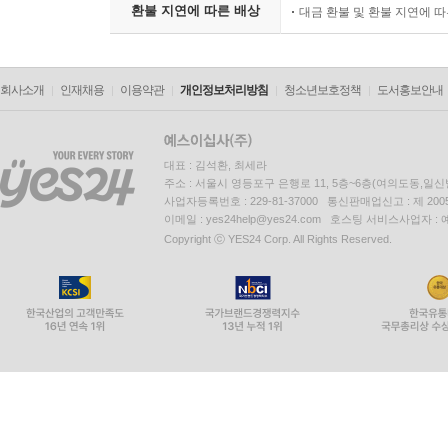
환불 지연에 따른 배상
대금 환불 및 환불 지연에 
회사소개
인재채용
이용약관
개인정보처리방침
청소년보호정책
도서홍보안내
대표 : 김석환, 최세라
주소 : 서울시 영등포구 은행로 11, 5층~6층(여의도동,일신
사업자등록번호 : 229-81-37000 통신판매업신고 : 제 200
이메일 : yes24help@yes24.com 호스팅 서비스사업자 :
Copyright ⓒ YES24 Corp. All Rights Reserved.