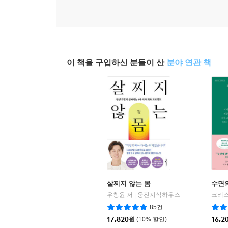
이 책을 구입하신 분들이 산
분야 연관 책
살찌지 않는 몸
수면
우창윤 저
웅진지식하우스
크리스
|
85건
17,820
원
(10% 할인)
16,2