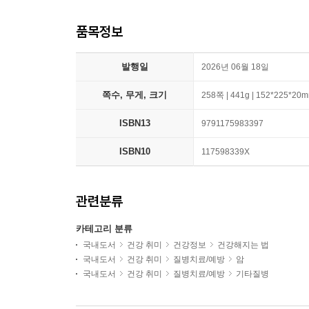
품목정보
발행일
2026년 06월 18일
쪽수, 무게, 크기
258쪽 | 441g | 152*225*20
ISBN13
9791175983397
ISBN10
117598339X
관련분류
카테고리 분류
국내도서
건강 취미
건강정보
건강해지는 법
국내도서
건강 취미
질병치료/예방
암
국내도서
건강 취미
질병치료/예방
기타질병