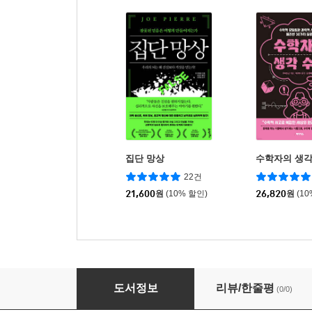
집단 망상
수학자의 생각
22건
21,600
원
(10% 할인)
26,820
원
(1
생명의 암호
도서정보
리뷰/한줄평
(0/0)