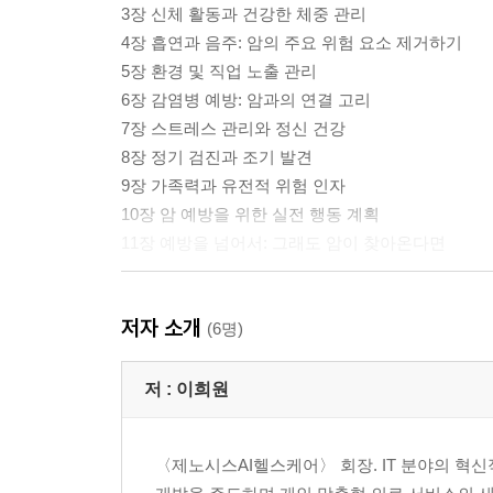
3장 신체 활동과 건강한 체중 관리
4장 흡연과 음주: 암의 주요 위험 요소 제거하기
5장 환경 및 직업 노출 관리
6장 감염병 예방: 암과의 연결 고리
7장 스트레스 관리와 정신 건강
8장 정기 검진과 조기 발견
9장 가족력과 유전적 위험 인자
10장 암 예방을 위한 실전 행동 계획
11장 예방을 넘어서: 그래도 암이 찾아온다면
맺음말
저자 소개
(6명)
부록
저 :
이희원
〈제노시스AI헬스케어〉 회장. IT 분야의 혁신적 기