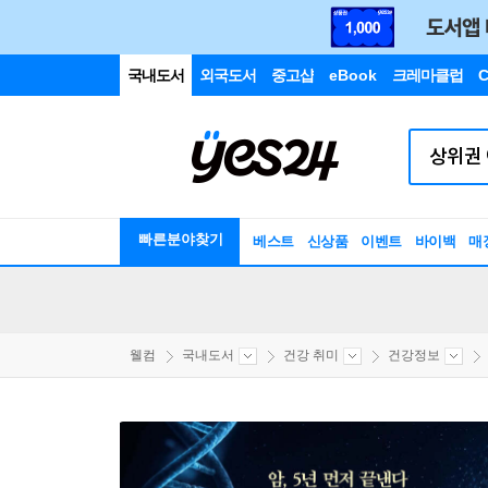
국내도서
외국도서
중고샵
eBook
크레마클럽
C
빠른분야찾기
베스트
신상품
이벤트
바이백
매
웰컴
국내도서
건강 취미
건강정보