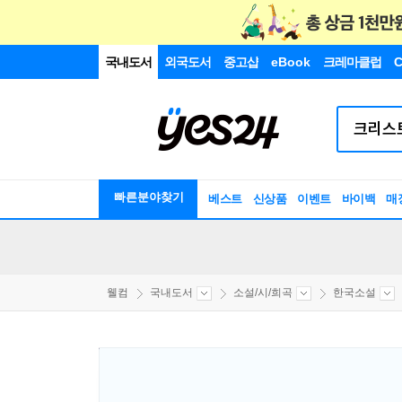
국내도서
외국도서
중고샵
eBook
크레마클럽
C
빠른분야찾기
베스트
신상품
이벤트
바이백
매
웰컴
국내도서
소설/시/희곡
한국소설