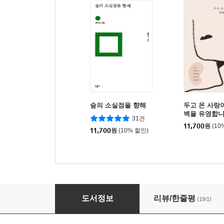
숲의 소실점을 향해
두고 온 사랑
벽을 유영합
31건
11,700
원
(10
11,700
원
(10% 할인)
비와 당신
도서정보
리뷰/한줄평
(19/1)