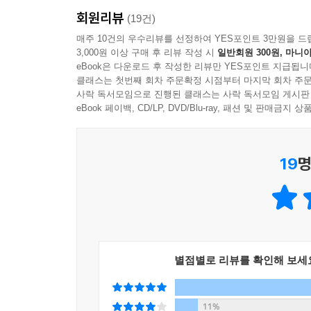
우산 아래의 짧은 동행, 말하지 못한 진심과 오래
회원리뷰
이야기는 마음속에 한 편쯤 살아 있다. 《비와 당신
(19건)
매주 10건의 우수리뷰를 선정하여 YES포인트 3만원을 드
3,000원 이상 구매 후 리뷰 작성 시
일반회원 300원, 마니아
가장 아름다운 사랑은 때로 곁에 머무는 것이 아니
eBook은 다운로드 후 작성한 리뷰만 YES포인트 지급됩니
떠오르는 사람이 있다면, 아직도 마음속 어딘가에
클래스는 첫번째 회차 주문확정 시점부터 마지막 회차 주문
이야기가 될 것이다.
사락 독서모임으로 진행된 클래스는 사락 독서모임 게시판
eBook 페이백, CD/LP, DVD/Blu-ray, 패션 및 판매금
19
명
별점별로 리뷰를 확인해 보세
11%