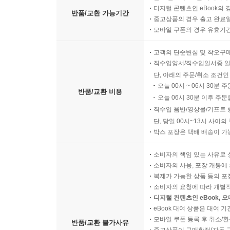
디지털 콘텐츠인 eBook의 
반품/교환 가능기간
중고상품의 경우 출고 완료일
모바일 쿠폰의 경우 유효기간(
고객의 단순변심 및 착오구
직수입양서/직수입일서중 일
단, 아래의 주문/취소 조건인
오늘 00시 ~ 06시 30분 
반품/교환 비용
오늘 06시 30분 이후 주문
직수입 음반/영상물/기프트 
단, 당일 00시~13시 사이
박스 포장은 택배 배송이 가
소비자의 책임 있는 사유로 
소비자의 사용, 포장 개봉에 
복제가 가능한 상품 등의 포장을 
소비자의 요청에 따라 개별
디지털 컨텐츠인 eBook, 
eBook 대여 상품은 대여 기
모바일 쿠폰 등록 후 취소/환
반품/교환 불가사유