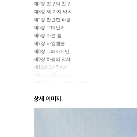
제2장 친구의 친구
제3장 세 가지 약속
제4장 찬란한 파랑
제5장 그대만이
제6장 마른 틈
제7장 타임캡슬
제8장 그때까지만
제9장 하필의 역사
제10장 3이7에게
제11장 파랑의 잔상
제12장 다시 사랑할 수 있을까
제13장 비와당신
상세 이미지
에필로그
작가의말