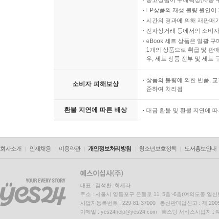
중고상품이 구매확정(자동 
LP상품의 재생 불량 원인이 기
시간의 경과에 의해 재판매가
전자상거래 등에서의 소비자
eBook 세트 상품은 일괄 
1개의 상품으로 취급 및 판매
우, 세트 상품 전부 및 세트
상품의 불량에 의한 반품, 교
소비자 피해보상
준하여 처리됨
환불 지연에 따른 배상
대금 환불 및 환불 지연에 
회사소개
인재채용
이용약관
개인정보처리방침
청소년보호정책
도서홍보안내
대표 : 김석환, 최세라
주소 : 서울시 영등포구 은행로 11, 5층~6층(여의도동,일신
사업자등록번호 : 229-81-37000 통신판매업신고 : 제 200
이메일 : yes24help@yes24.com 호스팅 서비스사업자 :