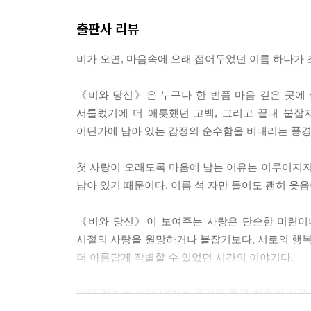
--- p.52
출판사 리뷰
네가 너무 보고 싶을 때면 기어코 비가 내린다. 너를
비가 오면, 마음속에 오래 접어두었던 이름 하나가 
아있다. 오지 않을 비를 기다리며 사는 것. 넌 내게 
《비와 당신》은 누구나 한 번쯤 마음 깊은 곳에
--- pp.157-158
서툴렀기에 더 애틋했던 고백, 그리고 끝내 붙잡
어딘가에 남아 있는 감정의 순수함을 비내리는 풍경
첫 사랑이 오래도록 마음에 남는 이유는 이루어지지
남아 있기 때문이다. 이름 석 자만 들어도 괜히 웃
《비와 당신》이 보여주는 사랑은 단순한 미련이나
시절의 사랑을 원망하거나 붙잡기보다, 서로의 행복
더 아름답게 작별할 수 있었던 시간의 이야기다.
마림 작가는 비가 내리는 풍경을 통해 청춘의 설렘