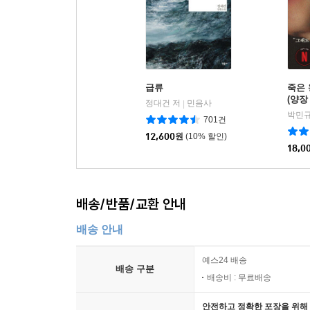
급류
죽은 
(양장
정대건 저
민음사
|
박민규
701건
12,600
원
(10% 할인)
18,0
배송/반품/교환 안내
배송 안내
예스24 배송
배송 구분
배송비 : 무료배송
안전하고 정확한 포장을 위해 