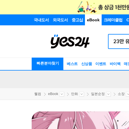
국내도서
외국도서
중고샵
eBook
크레마클럽
C
빠른분야찾기
베스트
신상품
이벤트
바이백
매
웰컴
eBook
만화
일본순정
소장