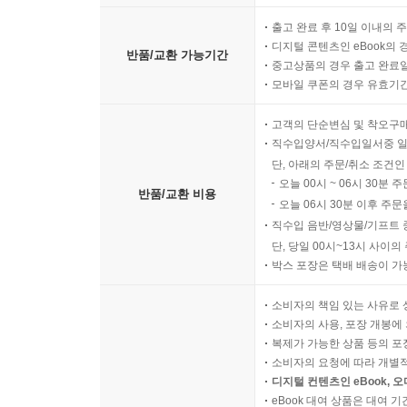
출고 완료 후 10일 이내의 
디지털 콘텐츠인 eBook의 
반품/교환 가능기간
중고상품의 경우 출고 완료일
모바일 쿠폰의 경우 유효기간(
고객의 단순변심 및 착오구
직수입양서/직수입일서중 일
단, 아래의 주문/취소 조건인
오늘 00시 ~ 06시 30분 
반품/교환 비용
오늘 06시 30분 이후 주문
직수입 음반/영상물/기프트 
단, 당일 00시~13시 사이
박스 포장은 택배 배송이 가
소비자의 책임 있는 사유로 
소비자의 사용, 포장 개봉에 
복제가 가능한 상품 등의 포장을 
소비자의 요청에 따라 개별
디지털 컨텐츠인 eBook, 
eBook 대여 상품은 대여 기