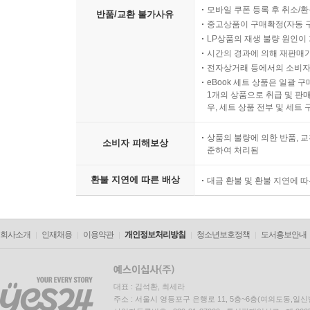
모바일 쿠폰 등록 후 취소/환
반품/교환 불가사유
중고상품이 구매확정(자동 
LP상품의 재생 불량 원인이 기
시간의 경과에 의해 재판매가
전자상거래 등에서의 소비자
eBook 세트 상품은 일괄 
1개의 상품으로 취급 및 판매
우, 세트 상품 전부 및 세트
상품의 불량에 의한 반품, 교
소비자 피해보상
준하여 처리됨
환불 지연에 따른 배상
대금 환불 및 환불 지연에 
회사소개
인재채용
이용약관
개인정보처리방침
청소년보호정책
도서홍보안내
대표 : 김석환, 최세라
주소 : 서울시 영등포구 은행로 11, 5층~6층(여의도동,일신