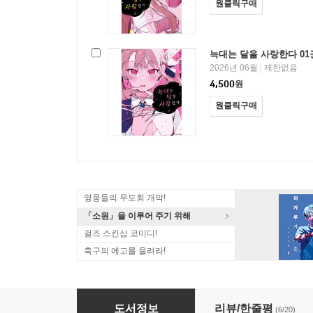
원클릭구매
늑대는 달을 사랑한다 01
2026년 06월
제한없음
|
4,500
원
원클릭구매
영웅들의 무도회 개막!
「소원」을 이루어 주기 위해
걸즈 스킨십 코미디!
축구의 에고를 울려라!
늑대는 달을 사랑한다
도서정보
리뷰/한줄평
(6/20)